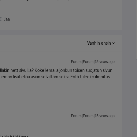
Jaa
Vanhin ensin
Forum|Forum|15 years ago
akin nettisivuilla? Kokeilemalla jonkun toisen suojatun sivun
ieman lisätietoa asian selvittämiseksi. Entä tuleeko ilmoitus
Forum|Forum|15 years ago