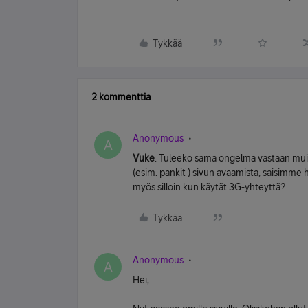
Tykkää
2 kommenttia
Anonymous
A
Vuke
: Tuleeko sama ongelma vastaan muill
(esim. pankit ) sivun avaamista, saisimme h
myös silloin kun käytät 3G-yhteyttä?
Tykkää
Anonymous
A
Hei,