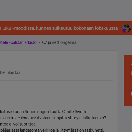
in luku -moodissa, kunnes sulkeutuu kokonaan lokakuussa
stele -palstan arkisto
C7 ja nettiongelma
atselukertaa
aloitusikkunan Sonera logon kautta Omille Sivuille.
inkkiä tulee ilmoitus: Avataan suojattu yhteys. Jatketaanko?
ntoa ei voi suorittaa.
pääasiassa langatonta verkkoa ja liittymässä on taskunetti.