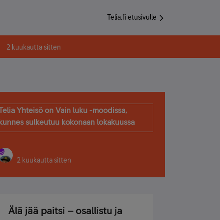
Telia.fi etusivulle
2 kuukautta sitten
Telia Yhteisö on Vain luku -moodissa,
kunnes sulkeutuu kokonaan lokakuussa
2 kuukautta sitten
Älä jää paitsi – osallistu ja