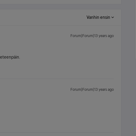
Vanhin ensin
Forum|Forum|13 years ago
ä eteenpäin.
Forum|Forum|13 years ago