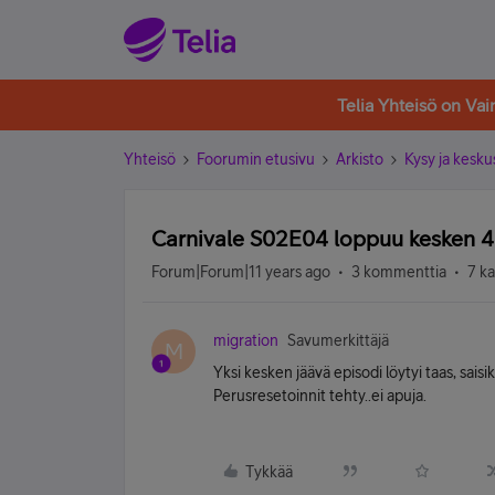
Telia Yhteisö on Va
Yhteisö
Foorumin etusivu
Arkisto
Kysy ja kesku
Carnivale S02E04 loppuu kesken 4
Forum|Forum|11 years ago
3 kommenttia
7 k
migration
Savumerkittäjä
M
Yksi kesken jäävä episodi löytyi taas, saisik
Perusresetoinnit tehty..ei apuja.
Tykkää