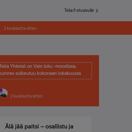
Telia.fi etusivulle
2 kuukautta sitten
Telia Yhteisö on Vain luku -moodissa,
kunnes sulkeutuu kokonaan lokakuussa
2 kuukautta sitten
Älä jää paitsi – osallistu ja