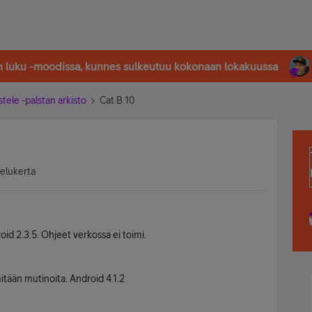
in luku -moodissa, kunnes sulkeutuu kokonaan lokakuussa
stele -palstan arkisto
Cat B 10
selukerta
id 2.3.5. Ohjeet verkossa ei toimi.
tään mutinoita. Android 4.1.2