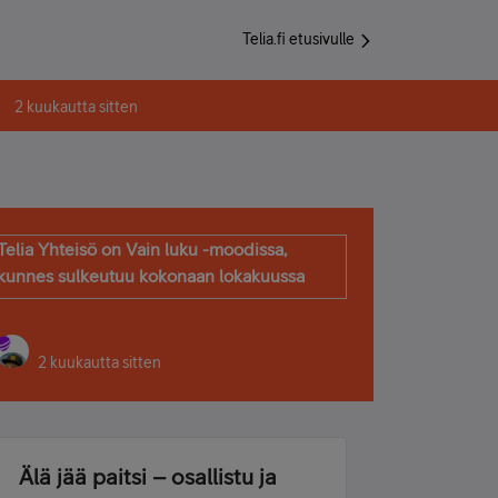
Telia.fi etusivulle
2 kuukautta sitten
Telia Yhteisö on Vain luku -moodissa,
kunnes sulkeutuu kokonaan lokakuussa
2 kuukautta sitten
Älä jää paitsi – osallistu ja