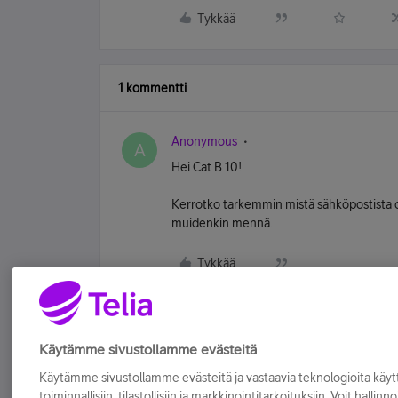
Tykkää
1 kommentti
Anonymous
A
Hei Cat B 10!
Kerrotko tarkemmin mistä sähköpostista on
muidenkin mennä.
Tykkää
Käytämme sivustollamme evästeitä
Käytämme sivustollamme evästeitä ja vastaavia teknologioita kä
toiminnallisiin, tilastollisiin ja markkinointitarkoituksiin. Voit hallinn