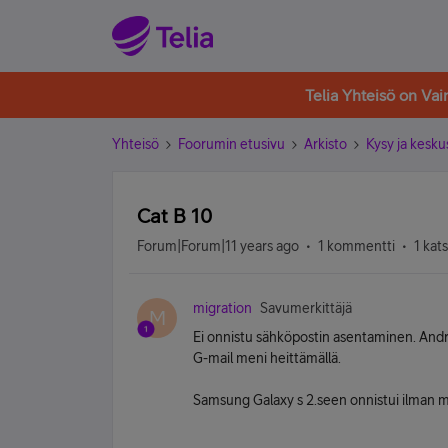
Telia Yhteisö on Va
Yhteisö
Foorumin etusivu
Arkisto
Kysy ja kesku
Cat B 10
Forum|Forum|11 years ago
1 kommentti
1 kat
migration
Savumerkittäjä
M
Ei onnistu sähköpostin asentaminen. Andro
G-mail meni heittämällä.
Samsung Galaxy s 2.seen onnistui ilman mi