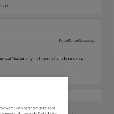
Jaa
Forum|Forum|12 years ago
 kyse? Jos kerran g-mail meni heittämällä, niin pitäisi
yttökokemuksen parantamiseksi sekä
oida evästevalintojasi alla. Kaikki luokat