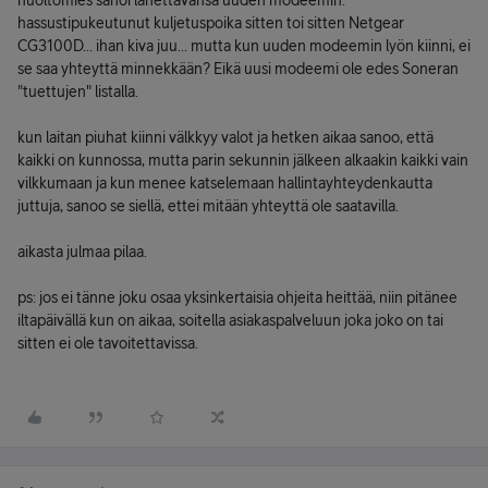
huoltomies sanoi lähettävänsä uuden modeemin.
hassustipukeutunut kuljetuspoika sitten toi sitten Netgear
CG3100D... ihan kiva juu... mutta kun uuden modeemin lyön kiinni, ei
se saa yhteyttä minnekkään? Eikä uusi modeemi ole edes Soneran
"tuettujen" listalla.
kun laitan piuhat kiinni välkkyy valot ja hetken aikaa sanoo, että
kaikki on kunnossa, mutta parin sekunnin jälkeen alkaakin kaikki vain
vilkkumaan ja kun menee katselemaan hallintayhteydenkautta
juttuja, sanoo se siellä, ettei mitään yhteyttä ole saatavilla.
aikasta julmaa pilaa.
ps: jos ei tänne joku osaa yksinkertaisia ohjeita heittää, niin pitänee
iltapäivällä kun on aikaa, soitella asiakaspalveluun joka joko on tai
sitten ei ole tavoitettavissa.