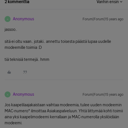
2 kommenttia
Vanhin ensin
Anonymous
Forum|Forum|15 years ago
A
jassoo..
sitä ei oltu vaan.. jotaki.. annettu toisesta päästä lupaa uudelle
modeemille toimia :D
tiä teknisiä termejä.. hmm
Anonymous
Forum|Forum|15 years ago
A
Jos kaapelilaajakaistaan vaihtaa modeemia, tulee uuden modeemin
MAC-numero* ilmoittaa Asiakaspalveluun. Yhtä liittymää kohti toimii
aina yksi kaapelimodeemi kerrallaan ja MAC-numerolla yksilöidään
modeemi.