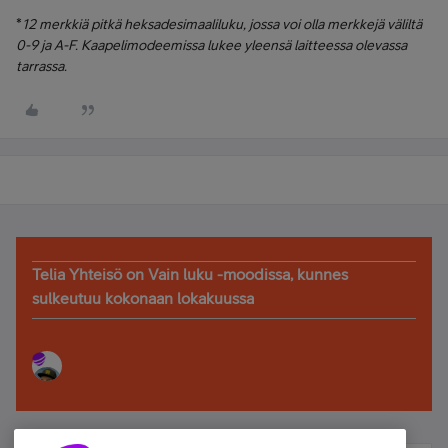
*
12 merkkiä pitkä heksadesimaaliluku, jossa voi olla merkkejä väliltä
0-9 ja A-F. Kaapelimodeemissa lukee yleensä laitteessa olevassa
tarrassa.
Telia Yhteisö on Vain luku -moodissa, kunnes
sulkeutuu kokonaan lokakuussa