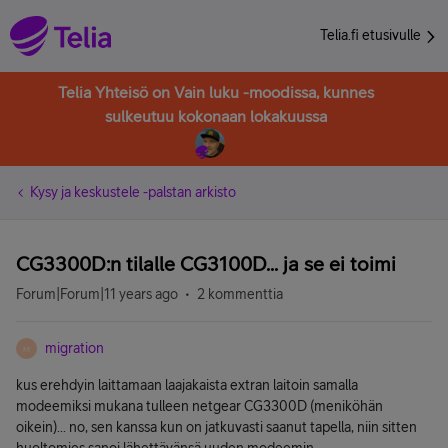
Telia.fi etusivulle
Telia Yhteisö on Vain luku -moodissa, kunnes
sulkeutuu kokonaan lokakuussa
Kysy ja keskustele -palstan arkisto
CG3300D:n tilalle CG3100D... ja se ei toimi
Forum|Forum|11 years ago
2 kommenttia
migration
M
kus erehdyin laittamaan laajakaista extran laitoin samalla
modeemiksi mukana tulleen netgear CG3300D (meniköhän
oikein)... no, sen kanssa kun on jatkuvasti saanut tapella, niin sitten