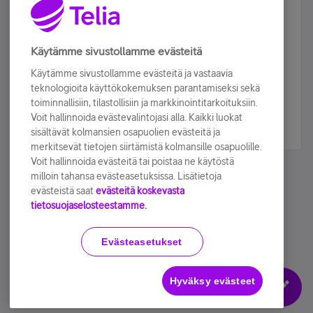
Älä jää paitsi – osallistu ja voita!
Tilaa Telian uutiskirje ja olet mukana arvonnassa.
Käytämme sivustollamme evästeitä
Samalla saat parhaat asiakasedut suoraan
Käytämme sivustollamme evästeitä ja vastaavia
sähköpostiisi.
teknologioita käyttökokemuksen parantamiseksi sekä
toiminnallisiin, tilastollisiin ja markkinointitarkoituksiin.
Voit hallinnoida evästevalintojasi alla. Kaikki luokat
Tilaa nyt
sisältävät kolmansien osapuolien evästeitä ja
merkitsevät tietojen siirtämistä kolmansille osapuolille.
Voit hallinnoida evästeitä tai poistaa ne käytöstä
milloin tahansa evästeasetuksissa. Lisätietoja
evästeistä saat
evästeitä koskevasta
tietosuojaselosteestamme.
Käyttöehdot
Accessibility statement
Evästeasetukset
Hyväksy evästeet
Evästeasetukset