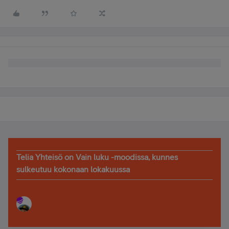
Telia Yhteisö on Vain luku -moodissa, kunnes
sulkeutuu kokonaan lokakuussa