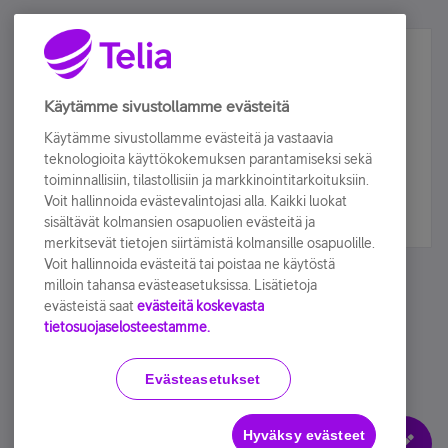
Älä jää paitsi – osallistu ja voita!
Tilaa Telian uutiskirje ja olet mukana arvonnassa.
Käytämme sivustollamme evästeitä
Samalla saat parhaat asiakasedut suoraan
Käytämme sivustollamme evästeitä ja vastaavia
sähköpostiisi.
teknologioita käyttökokemuksen parantamiseksi sekä
toiminnallisiin, tilastollisiin ja markkinointitarkoituksiin.
Voit hallinnoida evästevalintojasi alla. Kaikki luokat
Tilaa nyt
sisältävät kolmansien osapuolien evästeitä ja
merkitsevät tietojen siirtämistä kolmansille osapuolille.
Voit hallinnoida evästeitä tai poistaa ne käytöstä
milloin tahansa evästeasetuksissa. Lisätietoja
evästeistä saat
evästeitä koskevasta
tietosuojaselosteestamme.
Käyttöehdot
Accessibility statement
Evästeasetukset
Hyväksy evästeet
Evästeasetukset