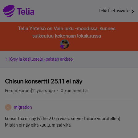
Telia.fi etusivulle
Telia Yhteisö on Vain luku -moodissa, kunnes
sulkeutuu kokonaan lokakuussa
Kysy ja keskustele -palstan arkisto
Chisun konsertti 25.11 ei näy
Forum|Forum|11 years ago
0 kommenttia
migration
M
konserttia ei näy (virhe 2.0 ja video server failure vuorotellen).
Mitään ei näy eikä kuulu, missä vika.