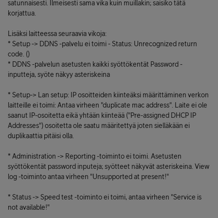
satunnaisesti. Ilmeisesti sama vika kuin muillakin; saisiko tätä
korjattua.
Lisäksi laitteessa seuraavia vikoja:
* Setup -> DDNS -palvelu ei toimi - Status: Unrecognized return
code. ()
* DDNS -palvelun asetusten kaikki syöttökentät Password -
inputteja, syöte näkyy asteriskeina
* Setup-> Lan setup: IP osoitteiden kiinteäksi määrittäminen verkon
laitteille ei toimi: Antaa virheen "duplicate mac address". Laite ei ole
saanut IP-osoitetta eikä yhtään kiinteää ("Pre-assigned DHCP IP
Addresses") osoitetta ole saatu määritettyä joten sielläkään ei
duplikaattia pitäisi olla.
* Administration -> Reporting -toiminto ei toimi. Asetusten
syöttökentät password inputeja; syötteet näkyvät asteriskeina. View
log -toiminto antaa virheen "Unsupported at present!"
* Status -> Speed test -toiminto ei toimi, antaa virheen "Service is
not available!"