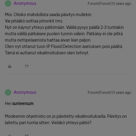
Anonymous
Forum|Forum|13 years ago
A
Moi. Olisiko mahdollista saada päivitys mullekin.
Vai pitääkö soittaa johonkit tms.
Nyt on käynyt yhteys pätkimään. Välillä pysyy päällä 2-3 tuntiakin
mutta välillä pätkäisee puolen tunnin välein. Pätkäisy ei ole pitkä
mutta nettipelaamista haittaa aivan liian paljon.
Olen nyt ottanut tuon IP Flood Detection asetuksen pois päältä.
Tämä ei auttanut vikailmoituksen olen tehnyt.
Anonymous
Forum|Forum|13 years ago
A
Hei
suniversum
Modeemin ohjelmisto on jo päivitetty vikailmoituksella. Päivitys on
laitettu pari tuntia sitten. Vieläkö yhteys pätkii?