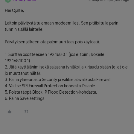
Hei Ojalte,
Laitoin päivitystä tulemaan modeemillesi. Sen pitäisi tulla parin
tunnin sisällä laittelle.
Päivityksen jälkeen ota palomuuri taas pois käytöstä.
1. Surffaa osoitteeseen 192.168.0.1 (jos ei toimi, kokeile
192.168.100.1)
2. Jätä käyttäjänimi sekä salasana tyhjäksi ja kirjaudu sisään (ellet ole
jo muuttanut näitä).
3. Paina yläreunasta Security ja valitse alavalikosta Firewall
4. Valitse SPI Firewall Protection kohdasta Disable
5. Poista täppä Block IP Flood Detection-kohdasta.
6. Paina Save settings