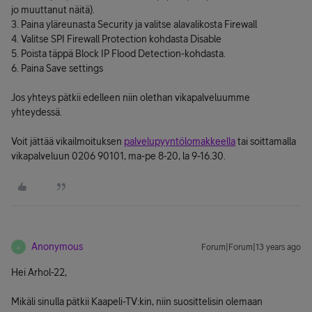
jo muuttanut näitä).
3. Paina yläreunasta Security ja valitse alavalikosta Firewall
4. Valitse SPI Firewall Protection kohdasta Disable
5. Poista täppä Block IP Flood Detection-kohdasta.
6. Paina Save settings
Jos yhteys pätkii edelleen niin olethan vikapalveluumme
yhteydessä.
Voit jättää vikailmoituksen
palvelupyyntölomakkeella
tai soittamalla
vikapalveluun 0206 90101, ma-pe 8-20, la 9-16.30.
Anonymous
Forum|Forum|13 years ago
A
Hei Arhol-22,
Mikäli sinulla pätkii Kaapeli-TV:kin, niin suosittelisin olemaan