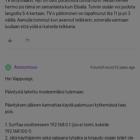
TV liittymääkin. Nyt on ollut puolitoista tuntia nurin. Alkaa menee
hermo jos tämä on samanlaista kuin Elisalla. Tunnin sisään voi pudota
langoilta 5-6 kertaan, TV:n pätkiminen on tapahtunut ilta 11 ja yö 3
välillä. Aamulla toiminut kun avannut telkkarin, soneralla varmaan
luullaan että yöllä ei katsella telkkaria.
Anonymous
Forum|Forum|13 years ago
A
Hei Vappuaspi,
Päivitystä laitettu modeemillesi tulemaan.
Päivityksen jälkeen kannattaa käydä palomuuri kytkemässä taas
pois.
1. Surffaa osoitteeseen 192.168.0.1 (jos ei toimi, kokeile
192.168.100.1)
2. Jätä käyttäjänimi sekä salasana tyhjäksi ja kirjaudu sisään (ellet ole