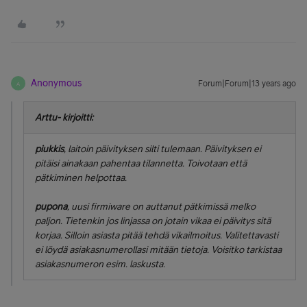
Anonymous
Forum|Forum|13 years ago
A
Arttu- kirjoitti:
piukkis
, laitoin päivityksen silti tulemaan. Päivityksen ei
pitäisi ainakaan pahentaa tilannetta. Toivotaan että
pätkiminen helpottaa.
pupona
, uusi firmiware on auttanut pätkimissä melko
paljon. Tietenkin jos linjassa on jotain vikaa ei päivitys sitä
korjaa. Silloin asiasta pitää tehdä vikailmoitus. Valitettavasti
ei löydä asiakasnumerollasi mitään tietoja. Voisitko tarkistaa
asiakasnumeron esim. laskusta.