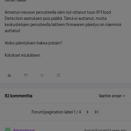
olihan täällä.
Annetun neuvon perusteella olen nyt ottanut tuon IP Flood
Detection asetuksen pois päältä. Tämä ei auttanut, mutta
keskustelujen perusteella laitteen firmwaren päivitys on näemmä
auttanut.
Voiko päivityksen hakea jostain?
Kiitokset etukäteen.
82 kommenttia
Vanhin ensin
Forum|pagination.label 1 / 4
Anonymous
Forum|Forum|13 years ago
A