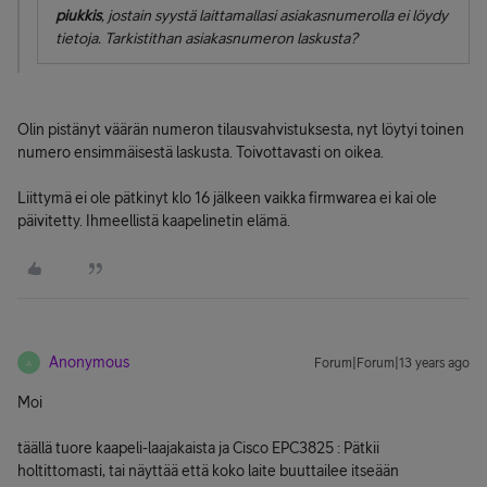
piukkis
, jostain syystä laittamallasi asiakasnumerolla ei löydy
tietoja. Tarkistithan asiakasnumeron laskusta?
Olin pistänyt väärän numeron tilausvahvistuksesta, nyt löytyi toinen
numero ensimmäisestä laskusta. Toivottavasti on oikea.
Liittymä ei ole pätkinyt klo 16 jälkeen vaikka firmwarea ei kai ole
päivitetty. Ihmeellistä kaapelinetin elämä.
Anonymous
Forum|Forum|13 years ago
A
Moi
täällä tuore kaapeli-laajakaista ja Cisco EPC3825 : Pätkii
holtittomasti, tai näyttää että koko laite buuttailee itseään