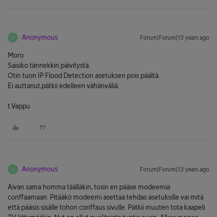
Anonymous
Forum|Forum|13 years ago
A
Moro
Saisiko tännekkin päivitystä.
Otin tuon IP Flood Detection asetuksen pois päältä.
Ei auttanut,pätkii edelleen vähänväliä.
t.Vappu
Anonymous
Forum|Forum|13 years ago
A
Aivan sama homma täälläkin, tosin en pääse modeemia
conffaamaan. Pitääkö modeemi asettaa tehdas asetuksille vai mitä
että pääsis sisälle tohon conffaus sivulle. Pätkii muuten tota kaapeli