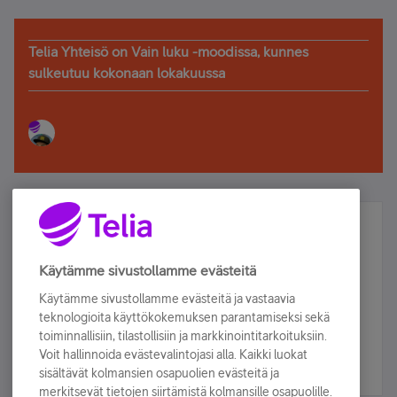
Telia Yhteisö on Vain luku -moodissa, kunnes
sulkeutuu kokonaan lokakuussa
Älä jää paitsi – osallistu ja voita!
Tilaa Telian uutiskirje ja olet mukana arvonnassa.
Käytämme sivustollamme evästeitä
Samalla saat parhaat asiakasedut suoraan
Käytämme sivustollamme evästeitä ja vastaavia
sähköpostiisi.
teknologioita käyttökokemuksen parantamiseksi sekä
toiminnallisiin, tilastollisiin ja markkinointitarkoituksiin.
Voit hallinnoida evästevalintojasi alla. Kaikki luokat
Tilaa nyt
sisältävät kolmansien osapuolien evästeitä ja
merkitsevät tietojen siirtämistä kolmansille osapuolille.