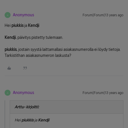
Anonymous
Forum|Forum|13 years ago
A
Hei
piukkis
ja
Kendji
Kendji
, päivitys pistetty tulemaan.
piukkis
, jostain syystä laittamallasi asiakasnumerolla ei löydy tietoja.
Tarkistithan asiakasnumeron laskusta?
Anonymous
Forum|Forum|13 years ago
A
Arttu- kirjoitti:
Hei
piukkis
ja
Kendji