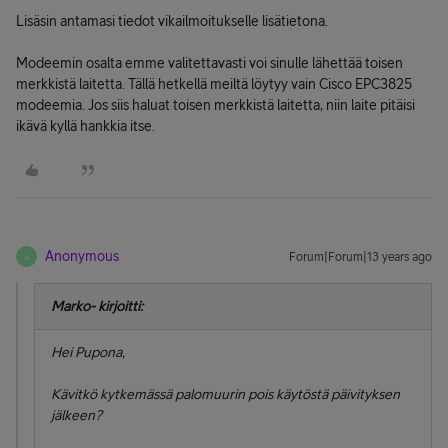
Lisäsin antamasi tiedot vikailmoitukselle lisätietona.
Modeemin osalta emme valitettavasti voi sinulle lähettää toisen
merkkistä laitetta. Tällä hetkellä meiltä löytyy vain Cisco EPC3825
modeemia. Jos siis haluat toisen merkkistä laitetta, niin laite pitäisi
ikävä kyllä hankkia itse.
Anonymous
Forum|Forum|13 years ago
A
Marko- kirjoitti:
Hei Pupona,
Kävitkö kytkemässä palomuurin pois käytöstä päivityksen
jälkeen?