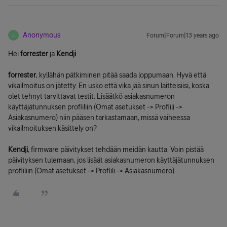
Anonymous
Forum|Forum|13 years ago
A
Hei
forrester
ja
Kendji
forrester
, kyllähän pätkiminen pitää saada loppumaan. Hyvä että
vikailmoitus on jätetty. En usko että vika jää sinun laitteisiisi, koska
olet tehnyt tarvittavat testit. Lisäätkö asiakasnumeron
käyttäjätunnuksen profiiliin (Omat asetukset -> Profiili ->
Asiakasnumero) niin pääsen tarkastamaan, missä vaiheessa
vikailmoituksen käsittely on?
Kendji
, firmware päivitykset tehdään meidän kautta. Voin pistää
päivityksen tulemaan, jos lisäät asiakasnumeron käyttäjätunnuksen
profiiliin (Omat asetukset -> Profiili -> Asiakasnumero).