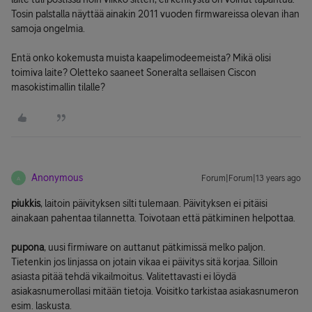
Tosin palstalla näyttää ainakin 2011 vuoden firmwareissa olevan ihan
samoja ongelmia.
Entä onko kokemusta muista kaapelimodeemeista? Mikä olisi
toimiva laite? Oletteko saaneet Soneralta sellaisen Ciscon
masokistimallin tilalle?
Anonymous
Forum|Forum|13 years ago
A
piukkis
, laitoin päivityksen silti tulemaan. Päivityksen ei pitäisi
ainakaan pahentaa tilannetta. Toivotaan että pätkiminen helpottaa.
pupona
, uusi firmiware on auttanut pätkimissä melko paljon.
Tietenkin jos linjassa on jotain vikaa ei päivitys sitä korjaa. Silloin
asiasta pitää tehdä vikailmoitus. Valitettavasti ei löydä
asiakasnumerollasi mitään tietoja. Voisitko tarkistaa asiakasnumeron
esim. laskusta.