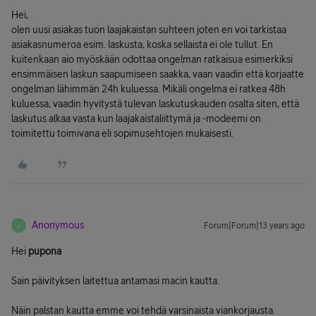
Hei,
olen uusi asiakas tuon laajakaistan suhteen joten en voi tarkistaa
asiakasnumeroa esim. laskusta, koska sellaista ei ole tullut. En
kuitenkaan aio myöskään odottaa ongelman ratkaisua esimerkiksi
ensimmäisen laskun saapumiseen saakka, vaan vaadin että korjaatte
ongelman lähimmän 24h kuluessa. Mikäli ongelma ei ratkea 48h
kuluessa, vaadin hyvitystä tulevan laskutuskauden osalta siten, että
laskutus alkaa vasta kun laajakaistaliittymä ja -modeemi on
toimitettu toimivana eli sopimusehtojen mukaisesti.
Anonymous
Forum|Forum|13 years ago
A
Hei
pupona
Sain päivityksen laitettua antamasi macin kautta.
Näin palstan kautta emme voi tehdä varsinaista viankorjausta.