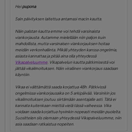
Hei
pupona
Sain päivityksen laitettua antamasi macin kautta.
Näin palstan kautta emme voi tehdä varsinaista
viankorjausta. Autamme mielellään niin paljon kuin
mahdollista, mutta varsinaisen viankorjauksen hoitaa
meidän verkonhallinta. Mikäli yhteyden kanssa ongelmia,
asiasta kannattaa ja pitää aina olla yhteydessä
Vikapalveluumme
. Vikapalvelun kautta pätkimisestä voi
jättää vikailmoituksen. Näin virallinen viankorjaus saadaan
käyntiin.
Vikaa ei välttämättä saada korjattua 48h. Pätkivissä
ongelmissa viankorjausaika on 5 arkipäivää. Varsinkin jos
vikailmoituksen joutuu siirtämään asentajalle asti. Tätä ei
kannata kuitenkaan miettiä vielä tässä vaiheessa. Vika
voidaan saada korjattua hyvinkin nopeasti meidän puolelta.
Suosittelen siis olemaan yhteydessä Vikapalveluumme, niin
asia saadaan ratkaistua nopeiten.