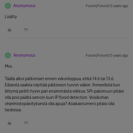
Anonymous
Forum|Forum|13 years ago
A
Lisätty
Anonymous
Forum|Forum|13 years ago
A
Moi,
Täällä alkoi pätkimiset ennen viikonloppua, ehkä 14.6 tai 13.6.
Eilisestä saakka näyttää pätkineen tunnin välein. Ihmeellistä kun
liittymä pelitti hyvin pari ensimmäistä viikkoa. SPI-palomuuri pitäisi
olla pois päältä samoin kuin IP flood detection. Voisikohan
ohjelmistopäivityksestä olla apuja? Asiakasnumero pitäisi olla
tiedoissa.