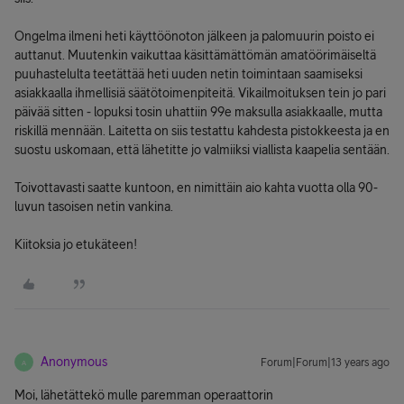
Ongelma ilmeni heti käyttöönoton jälkeen ja palomuurin poisto ei
auttanut. Muutenkin vaikuttaa käsittämättömän amatöörimäiseltä
puuhastelulta teetättää heti uuden netin toimintaan saamiseksi
asiakkaalla ihmellisiä säätötoimenpiteitä. Vikailmoituksen tein jo pari
päivää sitten - lopuksi tosin uhattiin 99e maksulla asiakkaalle, mutta
riskillä mennään. Laitetta on siis testattu kahdesta pistokkeesta ja en
suostu uskomaan, että lähetitte jo valmiiksi viallista kaapelia sentään.
Toivottavasti saatte kuntoon, en nimittäin aio kahta vuotta olla 90-
luvun tasoisen netin vankina.
Kiitoksia jo etukäteen!
Anonymous
Forum|Forum|13 years ago
A
Moi, lähetättekö mulle paremman operaattorin