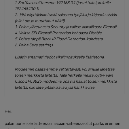
1. Surffaa osoitteeseen 192.168.0.1 (jos ei toimi, kokeile
192.168.100.1)
2. Jätä käyttäjänimi sekä salasana tyhjäksi ja kirjaudu sisään
(ellet ole jo muuttanut näitä).
3. Paina yläreunasta Security ja valitse alavalikosta Firewall
4. Valitse SPI Firewall Protection kohdasta Disable
5. Poista täppä Block IP Flood Detection-kohdasta.
6. Paina Save settings
Lisäsin antamasi tiedot vikailmoitukselle lisätietona.
Modeemin osalta emme valitettavasti voi sinulle lähettää
toisen merkkistä laitetta. Tällä hetkellä meiltä löytyy vain
Cisco EPC3825 modeemia. Jos siis haluat toisen merkkistä
laitetta, niin laite pitäisi ikävä kyllä hankkia itse.
Hei,
palomuuri ei ole laitteessa missään vaiheessa ollut päällä, ei ennen