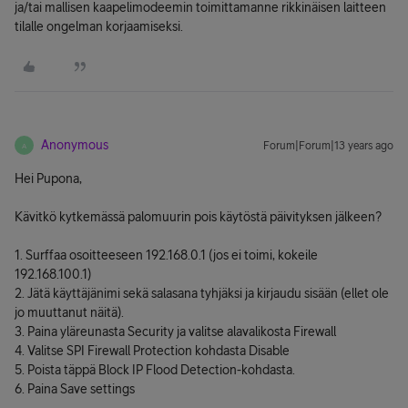
ja/tai mallisen kaapelimodeemin toimittamanne rikkinäisen laitteen
tilalle ongelman korjaamiseksi.
Anonymous
Forum|Forum|13 years ago
A
Hei Pupona,
Kävitkö kytkemässä palomuurin pois käytöstä päivityksen jälkeen?
1. Surffaa osoitteeseen 192.168.0.1 (jos ei toimi, kokeile
192.168.100.1)
2. Jätä käyttäjänimi sekä salasana tyhjäksi ja kirjaudu sisään (ellet ole
jo muuttanut näitä).
3. Paina yläreunasta Security ja valitse alavalikosta Firewall
4. Valitse SPI Firewall Protection kohdasta Disable
5. Poista täppä Block IP Flood Detection-kohdasta.
6. Paina Save settings