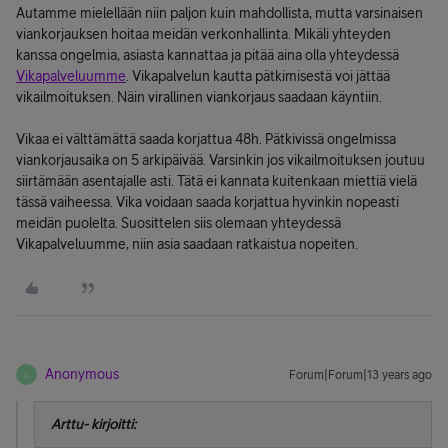
Autamme mielellään niin paljon kuin mahdollista, mutta varsinaisen
viankorjauksen hoitaa meidän verkonhallinta. Mikäli yhteyden
kanssa ongelmia, asiasta kannattaa ja pitää aina olla yhteydessä
Vikapalveluumme
. Vikapalvelun kautta pätkimisestä voi jättää
vikailmoituksen. Näin virallinen viankorjaus saadaan käyntiin.
Vikaa ei välttämättä saada korjattua 48h. Pätkivissä ongelmissa
viankorjausaika on 5 arkipäivää. Varsinkin jos vikailmoituksen joutuu
siirtämään asentajalle asti. Tätä ei kannata kuitenkaan miettiä vielä
tässä vaiheessa. Vika voidaan saada korjattua hyvinkin nopeasti
meidän puolelta. Suosittelen siis olemaan yhteydessä
Vikapalveluumme, niin asia saadaan ratkaistua nopeiten.
Anonymous
Forum|Forum|13 years ago
A
Arttu- kirjoitti: