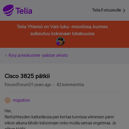
Telia.fi etusivulle
Telia Yhteisö on Vain luku -moodissa, kunnes
sulkeutuu kokonaan lokakuussa
Kysy ja keskustele -palstan arkisto
Cisco 3825 pätkii
Forum|Forum|11 years ago
82 kommenttia
migration
M
Hei,
Nettiyhteyden katkeillessa pari kertaa tunnissa viimeisen parin
viikon aikana lähdin katsomaan onko muilla samaa ongelmaa. Ja