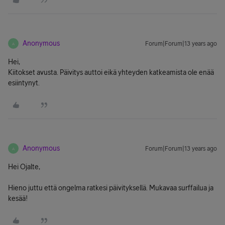
Anonymous
Forum|Forum|13 years ago
A
Hei,
Kiitokset avusta. Päivitys auttoi eikä yhteyden katkeamista ole enää
esiintynyt.
Anonymous
Forum|Forum|13 years ago
A
Hei Ojalte,
Hieno juttu että ongelma ratkesi päivityksellä. Mukavaa surffailua ja
kesää!