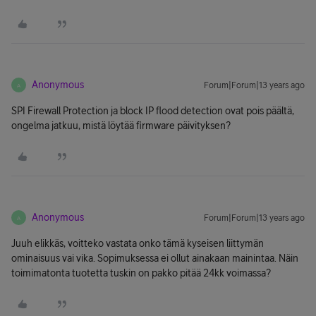
Anonymous
Forum|Forum|13 years ago
A
SPI Firewall Protection ja block IP flood detection ovat pois päältä,
ongelma jatkuu, mistä löytää firmware päivityksen?
Anonymous
Forum|Forum|13 years ago
A
Juuh elikkäs, voitteko vastata onko tämä kyseisen liittymän
ominaisuus vai vika. Sopimuksessa ei ollut ainakaan mainintaa. Näin
toimimatonta tuotetta tuskin on pakko pitää 24kk voimassa?