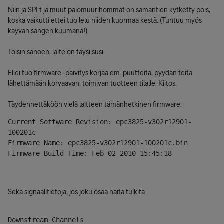
Niin ja SPI:t ja muut palomuurihommat on samantien kytketty pois,
koska vaikutti ettei tuo lelu niiden kuormaa kestä. (Tuntuu myös
käyvän sangen kuumana!)
Toisin sanoen, laite on täysi susi.
Ellei tuo firmware -päivitys korjaa em. puutteita, pyydän teitä
lähettämään korvaavan, toimivan tuotteen tilalle. Kiitos.
Täydennettäköön vielä laitteen tämänhetkinen firmware:
Current Software Revision: epc3825-v302r12901-
100201c
Firmware Name: epc3825-v302r12901-100201c.bin
Firmware Build Time: Feb 02 2010 15:45:18
Sekä signaalitietoja, jos joku osaa näitä tulkita
Downstream Channels  