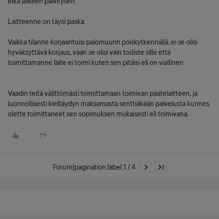
eikä jälkeen päivitysen.
Laitteenne on täysi paska.
Vaikka tilanne korjaantuisi palomuurin poiskytkennällä, ei se olisi
hyväksyttävä korjaus, vaan se olisi vain todiste sille että
toimittamanne laite ei toimi kuten sen pitäisi eli on viallinen.
Vaadin teitä välittömästi toimittamaan toimivan päätelaitteen, ja
luonnollisesti kieltäydyn maksamasta senttiäkään palvelusta kunnes
olette toimittaneet sen sopimuksen mukaisesti eli toimivana.
Forum|pagination.label 1 / 4