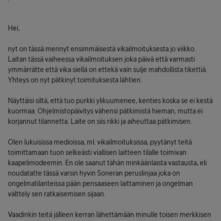
Hei,
nyt on tässä mennyt ensimmäisestä vikailmoituksesta jo viikko.
Laitan tässä vaiheessa vikailmoituksen joka päivä että varmasti
ymmärrätte että vika siellä on ettekä vain sulje mahdollista tikettiä.
Yhteys on nyt pätkinyt toimituksesta lähtien.
Näyttäisi siltä, että tuo purkki ylikuumenee, kenties koska se ei kestä
kuormaa. Ohjelmistopäivitys vähensi pätkimistä hieman, mutta ei
korjannut tilannetta. Laite on siis rikki ja aiheuttaa pätkimisen.
Olen lukuisissa medioissa, ml. vikailmoituksissa, pyytänyt teitä
toimittamaan tuon selkeästi viallisen laitteen tilalle toimivan
kaapelimodeemin. En ole saanut tähän minkäänlaista vastausta, eli
noudatatte tässä varsin hyvin Soneran peruslinjaa joka on
ongelmatilanteissa pään pensaaseen laittaminen ja ongelman
välttely sen ratkaisemisen sijaan.
Vaadinkin teitä jälleen kerran lähettämään minulle toisen merkkisen