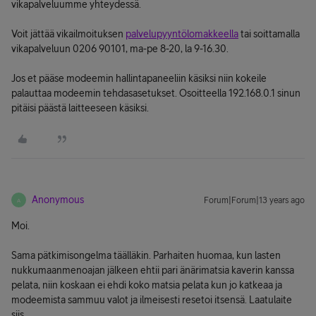
vikapalveluumme yhteydessä.
Voit jättää vikailmoituksen
palvelupyyntölomakkeella
tai soittamalla
vikapalveluun 0206 90101, ma-pe 8-20, la 9-16.30.
Jos et pääse modeemin hallintapaneeliin käsiksi niin kokeile
palauttaa modeemin tehdasasetukset. Osoitteella 192.168.0.1 sinun
pitäisi päästä laitteeseen käsiksi.
Anonymous
Forum|Forum|13 years ago
A
Moi.
Sama pätkimisongelma täälläkin. Parhaiten huomaa, kun lasten
nukkumaanmenoajan jälkeen ehtii pari änärimatsia kaverin kanssa
pelata, niin koskaan ei ehdi koko matsia pelata kun jo katkeaa ja
modeemista sammuu valot ja ilmeisesti resetoi itsensä. Laatulaite
siis.