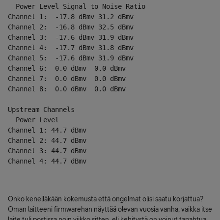
  Power Level Signal to Noise Ratio
Channel 1:  -17.8 dBmv 31.2 dBmv
Channel 2:  -16.8 dBmv 32.5 dBmv
Channel 3:  -17.6 dBmv 31.9 dBmv
Channel 4:  -17.7 dBmv 31.8 dBmv
Channel 5:  -17.6 dBmv 31.9 dBmv
Channel 6:  0.0 dBmv  0.0 dBmv
Channel 7:  0.0 dBmv  0.0 dBmv
Channel 8:  0.0 dBmv  0.0 dBmv
Upstream Channels  
  Power Level
Channel 1: 44.7 dBmv
Channel 2: 44.7 dBmv
Channel 3: 44.7 dBmv
Channel 4: 44.7 dBmv
Onko kenelläkään kokemusta että ongelmat olisi saatu korjattua?
Oman laitteeni firmwarehan näyttää olevan vuosia vanha, vaikka itse
laite tuli postissa noin viikko sitten, eli kehitystä on voinut tapahtua.