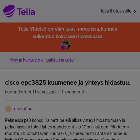
Telia.fi etusivulle
Telia Yhteisö on Vain luku -moodissa, kunnes
sulkeutuu kokonaan lokakuussa
Kysy ja keskustele -palstan arkisto
cisco epc3825 kuumenee ja yhteys hidastuu.
Forum|Forum|11 years ago
1 kommentti
migration
M
Pelatessa ps3 konsolilla nettipelejä alkaa yhteys hidastumaan ja
pelaamisesta tulee lähes mahdotonta jo 10min jälkeen. Modeemi
muuttuu huomattavan kuumaksi ja speed testin antama nopeus