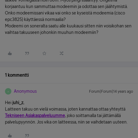
laskee 90megasta noin 60m. Myös pingi lisääntyy. Ongelma
korjaantuu kun sammuttaa modeemin ja odottaa sen jäähtymistä.
Onko modeemissani vikaa vai onko se kyseistä modeemia (cisco
epc3825) käyttäessä normaalia?
Modeemi on soneralta saatu alle kuukausi sitten niin voisikohan sen
vaihtaa takuuseen johonkin muuhun modeemiin?
1 kommentti
Anonymous
Forum|Forum|14 years ago
A
Hei
juhi_z
,
Laitteen takuu on vielä voimassa, joten kannattaa ottaa yhteyttä
Tekniseen Asiakaspalveluumme
, joko soittamalla tai jättämällä
palvelupyynnön. Jos vika on laitteessa, niin se vaihdetaan uuteen.