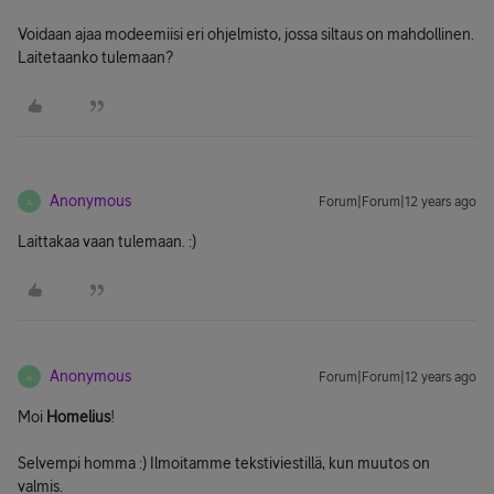
Voidaan ajaa modeemiisi eri ohjelmisto, jossa siltaus on mahdollinen.
Laitetaanko tulemaan?
Anonymous
Forum|Forum|12 years ago
A
Laittakaa vaan tulemaan. :)
Anonymous
Forum|Forum|12 years ago
A
Moi
Homelius
!
Selvempi homma :) Ilmoitamme tekstiviestillä, kun muutos on
valmis.