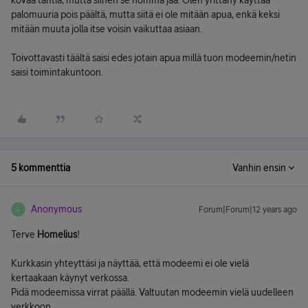
kovaa tahtia, mutta siihen se homma jää. Olen yrittäny käyttää
palomuuria pois päältä, mutta siitä ei ole mitään apua, enkä keksi
mitään muuta jolla itse voisin vaikuttaa asiaan.
Toivottavasti täältä saisi edes jotain apua millä tuon modeemin/netin
saisi toimintakuntoon.
5 kommenttia
Vanhin ensin
Anonymous
Forum|Forum|12 years ago
A
Terve
Homelius
!
Kurkkasin yhteyttäsi ja näyttää, että modeemi ei ole vielä
kertaakaan käynyt verkossa.
Pidä modeemissa virrat päällä. Valtuutan modeemin vielä uudelleen
verkkoon.