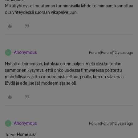
Mikäli yhteys ei muutaman tunnin sisällä lähde toimimaan, kannattaa
olla yhteydessä suoraan vikapalveluun.
Anonymous
Forum|Forum|12 years ago
A
Nyt alkoi toimimaan, kiitoksia oikein paljon. Vielä olisi kuitenkin
semmonen kysymys, että onko uudessa firmwaressa poistettu
mahdollisuus laittaa modeemista siltaus päälle, kun en sitä enää
löydä ja edellisessä modeemissa se oli.
Anonymous
Forum|Forum|12 years ago
A
Terve
Homelius
!