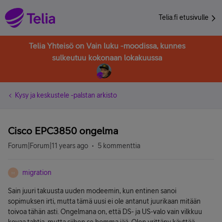
Telia.fi etusivulle
Telia Yhteisö on Vain luku -moodissa, kunnes
sulkeutuu kokonaan lokakuussa
Kysy ja keskustele -palstan arkisto
Cisco EPC3850 ongelma
Forum|Forum|11 years ago
5 kommenttia
migration
M
Sain juuri takuusta uuden modeemin, kun entinen sanoi
sopimuksen irti, mutta tämä uusi ei ole antanut juurikaan mitään
toivoa tähän asti. Ongelmana on, että DS- ja US-valo vain vilkkuu