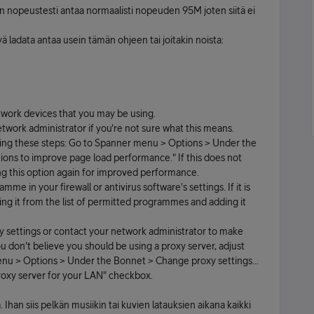
 nopeustesti antaa normaalisti nopeuden 95M joten siitä ei
 ladata antaa usein tämän ohjeen tai joitakin noista:
work devices that you may be using.
work administrator if you're not sure what this means.
owing these steps: Go to Spanner menu > Options > Under the
ions to improve page load performance." If this does not
g this option again for improved performance.
 in your firewall or antivirus software's settings. If it is
ng it from the list of permitted programmes and adding it
xy settings or contact your network administrator to make
ou don't believe you should be using a proxy server, adjust
enu > Options > Under the Bonnet > Change proxy settings...
roxy server for your LAN" checkbox.
 Ihan siis pelkän musiikin tai kuvien latauksien aikana kaikki