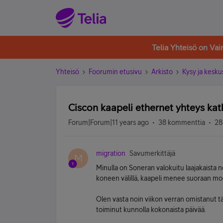
Telia Yhteisö on Va
Yhteisö
Foorumin etusivu
Arkisto
Kysy ja kesku
Ciscon kaapeli ethernet yhteys kat
Forum|Forum|11 years ago
38 kommenttia
28
migration
Savumerkittäjä
M
Minulla on Soneran valokuitu laajakaista 
koneen välillä, kaapeli menee suoraan m
Olen vasta noin viikon verran omistanut t
toiminut kunnolla kokonaista päivää.