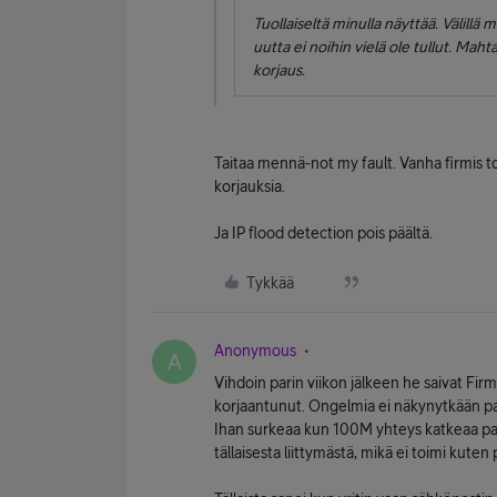
Tuollaiseltä minulla näyttää. Välill
uutta ei noihin vielä ole tullut. M
korjaus.
Taitaa mennä-not my fault. Vanha firmis t
korjauksia.
Ja IP flood detection pois päältä.
Tykkää
Anonymous
A
Vihdoin parin viikon jälkeen he saivat Firmw
korjaantunut. Ongelmia ei näkynytkään par
Ihan surkeaa kun 100M yhteys katkeaa parik
tällaisesta liittymästä, mikä ei toimi kuten p