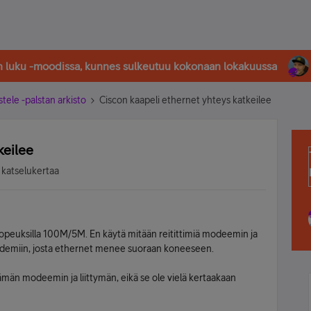
in luku -moodissa, kunnes sulkeutuu kokonaan lokakuussa
stele -palstan arkisto
Ciscon kaapeli ethernet yhteys katkeilee
keilee
 katselukertaa
nopeuksilla 100M/5M. En käytä mitään reitittimiä modeemin ja
odemiin, josta ethernet menee suoraan koneeseen.
ämän modeemin ja liittymän, eikä se ole vielä kertaakaan