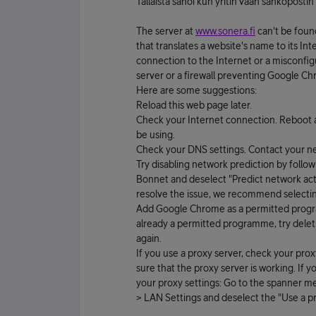
Tällaista sanoi kun yritin vaan sähköposti
The server at
www.sonera.fi
can't be foun
that translates a website's name to its In
connection to the Internet or a misconfi
server or a firewall preventing Google C
Here are some suggestions:
Reload this web page later.
Check your Internet connection. Reboot 
be using.
Check your DNS settings. Contact your net
Try disabling network prediction by foll
Bonnet and deselect "Predict network act
resolve the issue, we recommend selectin
Add Google Chrome as a permitted programme
already a permitted programme, try deleti
again.
If you use a proxy server, check your pro
sure that the proxy server is working. If y
your proxy settings: Go to the spanner m
> LAN Settings and deselect the "Use a p