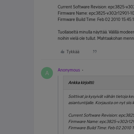
Current Software Revision: epc3825-v3
Firmware Name: epc3825-v302r12901-10
Firmware Build Time: Feb 02 2010 15:45:
Tuollaiseltä minulla näyttää. Välillä mode
noihin vielä ole tullut. Mahtaakohan menn
Tykkää
Anonymous
A
Ankka kirjoitti:
Soittivat ja kysyivät vähän tietoja kes
asiantuntijalle. Korjausta on nyt siis
Current Software Revision: epc38
Firmware Name: epc3825-v302r129
Firmware Build Time: Feb 02 2010 1