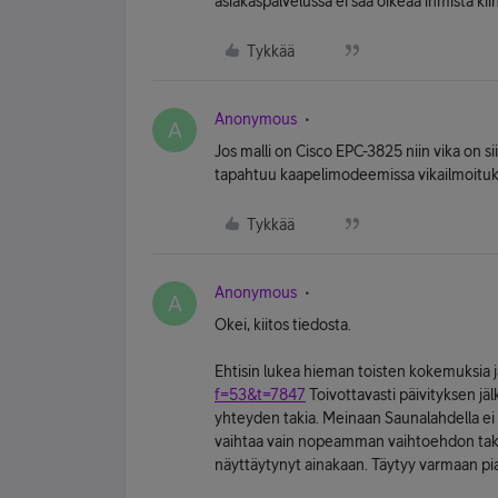
asiakaspalvelussa ei saa oikeaa ihmistä kii
Tykkää
Anonymous
A
Jos malli on Cisco EPC-3825 niin vika on si
tapahtuu kaapelimodeemissa vikailmoitukse
Tykkää
Anonymous
A
Okei, kiitos tiedosta.
Ehtisin lukea hieman toisten kokemuksia j
f=53&t=7847
Toivottavasti päivityksen j
yhteyden takia. Meinaan Saunalahdella ei
vaihtaa vain nopeamman vaihtoehdon takia
näyttäytynyt ainakaan. Täytyy varmaan pia