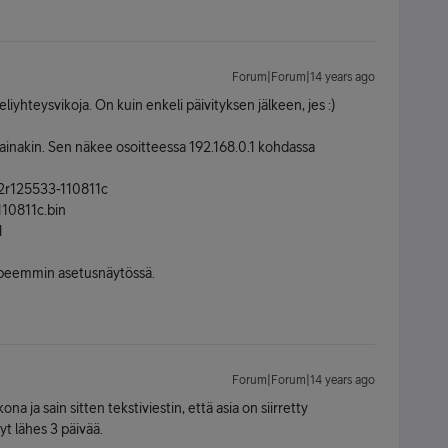
Forum|Forum|14 years ago
liyhteysvikoja. On kuin enkeli päivityksen jälkeen, jes :)
ainakin. Sen näkee osoitteessa 192.168.0.1 kohdassa
02r125533-110811c
10811c.bin
1
nopeemmin asetusnäytössä.
Forum|Forum|14 years ago
ona ja sain sitten tekstiviestin, että asia on siirretty
nyt lähes 3 päivää.