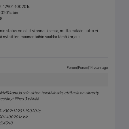
02r12901-100201c
0201c.bin
18
emin status on ollut skannauksessa, mutta mitään uutta ei
ä nyt sitten maanantaihin saakka tämä korjaus.
Forum|Forum|14 years ago
kiviikkona ja sain sitten tekstiviestin, että asia on siirretty
 kestänyt lähes 3 päivää.
25-v302r12901-100201c
01-100201c.bin
5:45:18