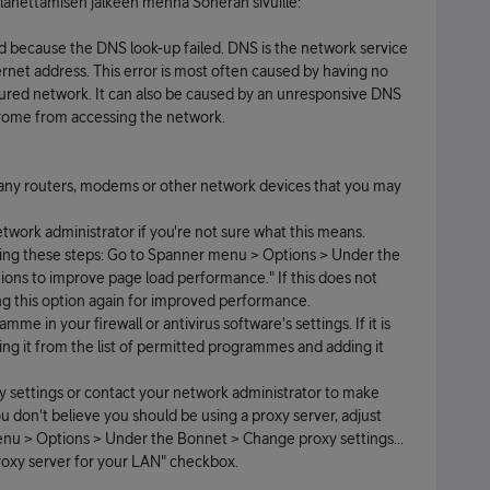
n lähettämisen jälkeen mennä Soneran sivuille:
d because the DNS look-up failed. DNS is the network service
ternet address. This error is most often caused by having no
gured network. It can also be caused by an unresponsive DNS
hrome from accessing the network.
any routers, modems or other network devices that you may
work administrator if you're not sure what this means.
owing these steps: Go to Spanner menu > Options > Under the
ions to improve page load performance." If this does not
g this option again for improved performance.
 in your firewall or antivirus software's settings. If it is
ng it from the list of permitted programmes and adding it
xy settings or contact your network administrator to make
ou don't believe you should be using a proxy server, adjust
enu > Options > Under the Bonnet > Change proxy settings...
roxy server for your LAN" checkbox.