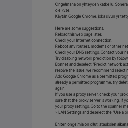
Ongelmana on yhteyden katkeilu. Soneran
ole kyse.
Käytän Google Chrome, joka sivun yritettyä
Here are some suggestions:
Reload this web page later.
Check your Internet connection.
Reboot any routers, modems or other net
Check your DNS settings. Contact your net
Try disabling network prediction by foll
Bonnet and deselect "Predict network act
resolve the issue, we recommend selectin
Add Google Chrome as a permitted programme
already a permitted programme, try deleti
again.
If you use a proxy server, check your pro
sure that the proxy server is working. If y
your proxy settings: Go to the spanner m
> LAN Settings and deselect the "Use a p
Eniten ongelmia on ollut latauksien aikana.