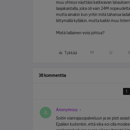
muu yhteys näyttäisi katkeavan latauksen a
laajakaistalla, joka oli vain 24M nopeudel
mutta ainakin kun yritin mitä tahansa lad
liittymällä kylläkin, mutta kaikki muu Inte
Mistä tallainen voisi johtua?
Tykkää
38 kommenttia
1
Anonymous
A
Soitin vianrajauspalveluun ja se pisti asia
Epäilen kuitenkin, että vika voi olla modee