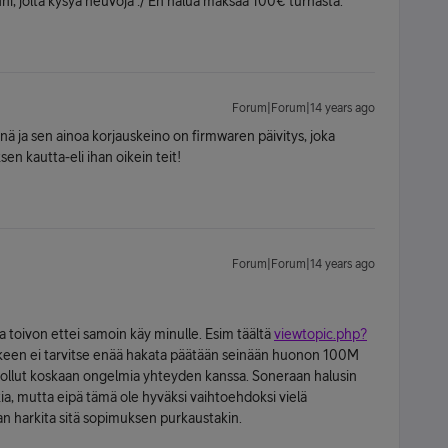
nni, jolta kysyä neuvoja :/ En halua maksaa 100€ turhasta.
Forum|Forum|14 years ago
inä ja sen ainoa korjauskeino on firmwaren päivitys, joka
n kautta-eli ihan oikein teit!
Forum|Forum|14 years ago
a toivon ettei samoin käy minulle. Esim täältä
viewtopic.php?
älkeen ei tarvitse enää hakata päätään seinään huonon 100M
 ollut koskaan ongelmia yhteyden kanssa. Soneraan halusin
, mutta eipä tämä ole hyväksi vaihtoehdoksi vielä
n harkita sitä sopimuksen purkaustakin.