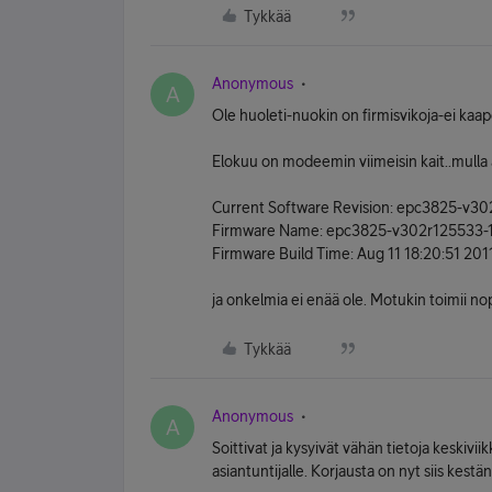
Tykkää
Anonymous
A
Ole huoleti-nuokin on firmisvikoja-ei kaape
Elokuu on modeemin viimeisin kait..mulla 
Current Software Revision: epc3825-v3
Firmware Name: epc3825-v302r125533-1
Firmware Build Time: Aug 11 18:20:51 201
ja onkelmia ei enää ole. Motukin toimii 
Tykkää
Anonymous
A
Soittivat ja kysyivät vähän tietoja keskiviikk
asiantuntijalle. Korjausta on nyt siis kestä