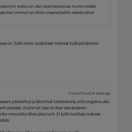
ä modeemin status on ollut skannauksessa, mutta mitään
ahtaakohan mennä nyt sitten maanantaihin saakka tämä
ossa on. Soita sinne uudestaan-tekevät kyllä pyhäisinkin
Forum|Forum|14 years ago
aren päivitettyä ja lähettivät tekstiviestiä, että ongelma olisi
iin päivään, mutta nyt taas on ihan samanlainen.
si minuutiksi lähes joka tunti. Ei kyllä huvittaisi maksaa
itäisi.