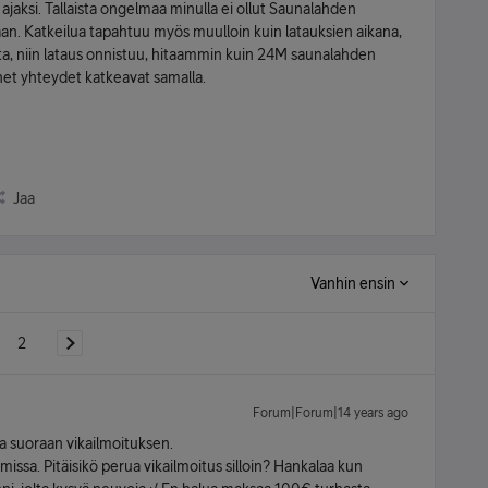
jaksi. Tallaista ongelmaa minulla ei ollut Saunalahden
taan. Katkeilua tapahtuu myös muulloin kuin latauksien aikana,
ata, niin lataus onnistuu, hitaammin kuin 24M saunalahden
rnet yhteydet katkeavat samalla.
Jaa
Vanhin ensin
2
Forum|Forum|14 years ago
sta suoraan vikailmoituksen.
missa. Pitäisikö perua vikailmoitus silloin? Hankalaa kun