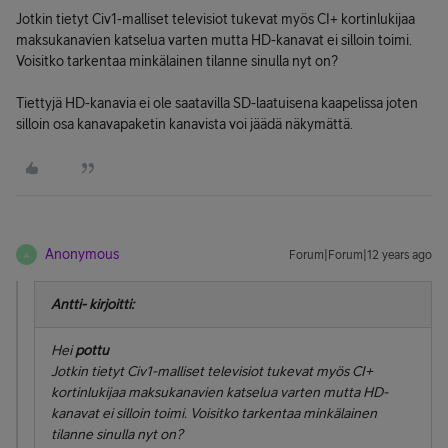
Jotkin tietyt Civ1-malliset televisiot tukevat myös CI+ kortinlukijaa
maksukanavien katselua varten mutta HD-kanavat ei silloin toimi.
Voisitko tarkentaa minkälainen tilanne sinulla nyt on?
Tiettyjä HD-kanavia ei ole saatavilla SD-laatuisena kaapelissa joten
silloin osa kanavapaketin kanavista voi jäädä näkymättä.
Anonymous
Forum|Forum|12 years ago
A
Antti- kirjoitti:
Hei
pottu
Jotkin tietyt Civ1-malliset televisiot tukevat myös CI+
kortinlukijaa maksukanavien katselua varten mutta HD-
kanavat ei silloin toimi. Voisitko tarkentaa minkälainen
tilanne sinulla nyt on?