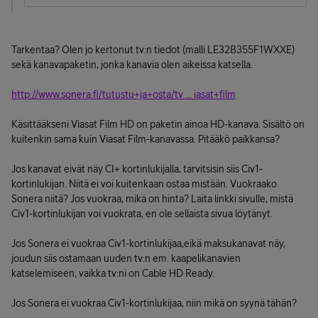
Tarkentaa? Olen jo kertonut tv:n tiedot (malli LE32B355F1WXXE)
sekä kanavapaketin, jonka kanavia olen aikeissa katsella.
http://www.sonera.fi/tutustu+ja+osta/tv ... iasat+film
Käsittääkseni Viasat Film HD on paketin ainoa HD-kanava. Sisältö on
kuitenkin sama kuin Viasat Film-kanavassa. Pitääkö paikkansa?
Jos kanavat eivät näy CI+ kortinlukijalla, tarvitsisin siis Civ1-
kortinlukijan. Niitä ei voi kuitenkaan ostaa mistään. Vuokraako
Sonera niitä? Jos vuokraa, mikä on hinta? Laita linkki sivulle, mistä
Civ1-kortinlukijan voi vuokrata, en ole sellaista sivua löytänyt.
Jos Sonera ei vuokraa Civ1-kortinlukijaa,eikä maksukanavat näy,
joudun siis ostamaan uuden tv:n em. kaapelikanavien
katselemiseen, vaikka tv:ni on Cable HD Ready.
Jos Sonera ei vuokraa Civ1-kortinlukijaa, niin mikä on syynä tähän?