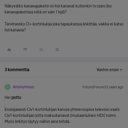
Näkyvätkö kanavapaketin ei-hd-kanavat kuitenkin tv:ssäni (ko.
kanavapaketissa niitä on vain 1 kpl)?
Tarvitseeko CI+ kortinlukija joka tapauksessa linkittää, vaikka ei katso
hd-kanavia?
3 kommenttia
Vanhin ensin
Anonymous
Forum|Forum|12 years ago
A
Hei
pottu
Ensisijaisesti Civ1-kortinlukijan kanssa yhteensopiva televisio vaatii
Civ1-kortinlukijan jotta maksukanavat (mukaanlukien HDt) toimii.
Myös linkitys täytyy näihin aina tehdä.