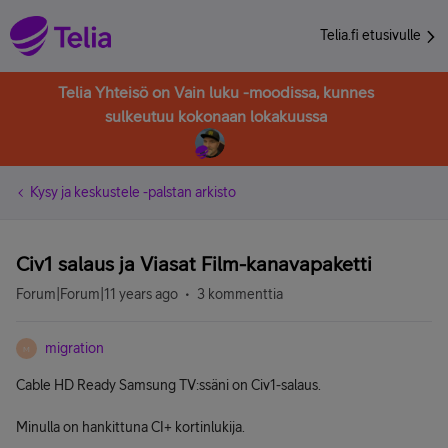
Telia.fi etusivulle
Telia Yhteisö on Vain luku -moodissa, kunnes
sulkeutuu kokonaan lokakuussa
Kysy ja keskustele -palstan arkisto
Civ1 salaus ja Viasat Film-kanavapaketti
Forum|Forum|11 years ago
3 kommenttia
migration
M
Cable HD Ready Samsung TV:ssäni on Civ1-salaus.
Minulla on hankittuna CI+ kortinlukija.