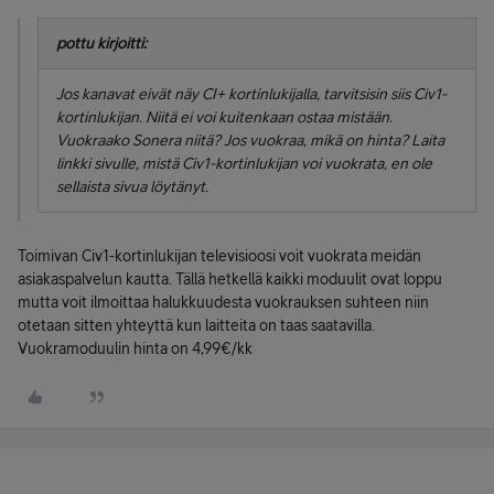
pottu kirjoitti:
Jos kanavat eivät näy CI+ kortinlukijalla, tarvitsisin siis Civ1-
kortinlukijan. Niitä ei voi kuitenkaan ostaa mistään.
Vuokraako Sonera niitä? Jos vuokraa, mikä on hinta? Laita
linkki sivulle, mistä Civ1-kortinlukijan voi vuokrata, en ole
sellaista sivua löytänyt.
Toimivan Civ1-kortinlukijan televisioosi voit vuokrata meidän
asiakaspalvelun kautta. Tällä hetkellä kaikki moduulit ovat loppu
mutta voit ilmoittaa halukkuudesta vuokrauksen suhteen niin
otetaan sitten yhteyttä kun laitteita on taas saatavilla.
Vuokramoduulin hinta on 4,99€/kk