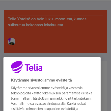
Telia Yhteisö on Vain luku -moodissa, kunnes
sulkeutuu kokonaan lokakuussa
Älä jää paitsi – osallistu ja voita!
Tilaa Telian uutiskirje ja olet mukana arvonnassa.
Käytämme sivustollamme evästeitä
Samalla saat parhaat asiakasedut suoraan
Käytämme sivustollamme evästeitä ja vastaavia
sähköpostiisi.
teknologioita käyttökokemuksen parantamiseksi sekä
toiminnallisiin, tilastollisiin ja markkinointitarkoituksiin.
Voit hallinnoida evästevalintojasi alla. Kaikki luokat
Tilaa nyt
sisältävät kolmansien osapuolien evästeitä ja