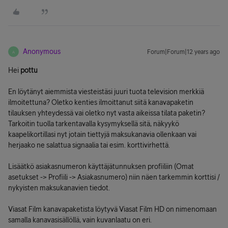
Anonymous
Forum|Forum|12 years ago
A
Hei
pottu
En löytänyt aiemmista viesteistäsi juuri tuota television merkkiä
ilmoitettuna? Oletko kenties ilmoittanut siitä kanavapaketin
tilauksen yhteydessä vai oletko nyt vasta aikeissa tilata paketin?
Tarkoitin tuolla tarkentavalla kysymyksellä sitä, näkyykö
kaapelikortillasi nyt jotain tiettyjä maksukanavia ollenkaan vai
herjaako ne salattua signaalia tai esim. korttivirhettä.
Lisäätkö asiakasnumeron käyttäjätunnuksen profiiliin (Omat
asetukset -> Profiili -> Asiakasnumero) niin näen tarkemmin korttisi /
nykyisten maksukanavien tiedot.
Viasat Film kanavapaketista löytyvä Viasat Film HD on nimenomaan
samalla kanavasisällöllä, vain kuvanlaatu on eri.