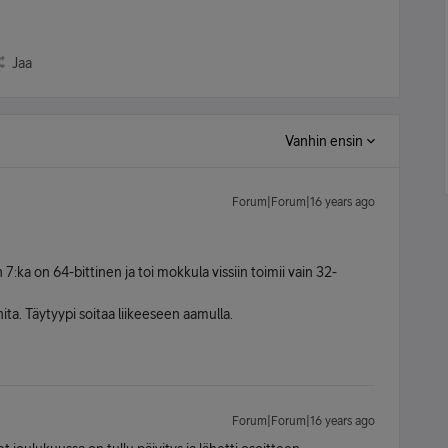
Jaa
Vanhin ensin
Forum|Forum|16 years ago
 7:ka on 64-bittinen ja toi mokkula vissiin toimii vain 32-
a. Täytyypi soitaa liikeeseen aamulla.
Forum|Forum|16 years ago