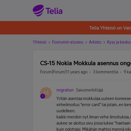
Telia Yhteisö on Va
Yhteisö
Foorumin etusivu
Arkisto
Kysy ja kesku
CS-15 Nokia Mokkula asennus onge
Forum|Forum|11 years ago
3 kommenttia
9 k
migration
Savumerkittäjä
M
Yritän asentaa mokkulaa uuteen koneeseen
virheilmoitus "error card" tai jotain, en ke
uudelleen,
kaikki menikin nyt ilman virhe ilmoituksi
aukee se aloitus sivu jossa lukee "haetaan 
kuin odottaisi. Mikähän mahtoi mennä vi