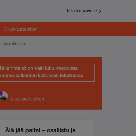
Telia.fi etusivulle
3 kuukautta sitten
lma ratkaistu!
Telia Yhteisö on Vain luku -moodissa,
kunnes sulkeutuu kokonaan lokakuussa
2 kuukautta sitten
Älä jää paitsi – osallistu ja