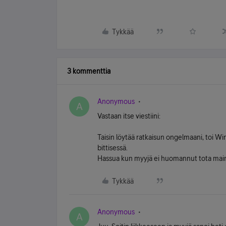
Tykkää
3 kommenttia
Anonymous
A
Vastaan itse viestiini:
Taisin löytää ratkaisun ongelmaani, toi Win
bittisessä.
Hassua kun myyjä ei huomannut tota mainit
Tykkää
Anonymous
A