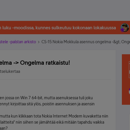
in luku -moodissa, kunnes sulkeutuu kokonaan lokakuussa
stele -palstan arkisto
CS-15 Nokia Mokkula asennus ongelma -&gt; Onge
lma -> Ongelma ratkaistu!
atselukertaa
 jossa on Win 7 64-bit, mutta asenuksessa tuli joku
rennyt kirjoittaa sitä ylös, poistin asennuksen ja asensin
a, mutta kun klikkaan tota Nokia Internet Modem kuvaketta niin
laitteita" niin siihen se jämähtää eikä mitään tapahdu vaikka
kaan?