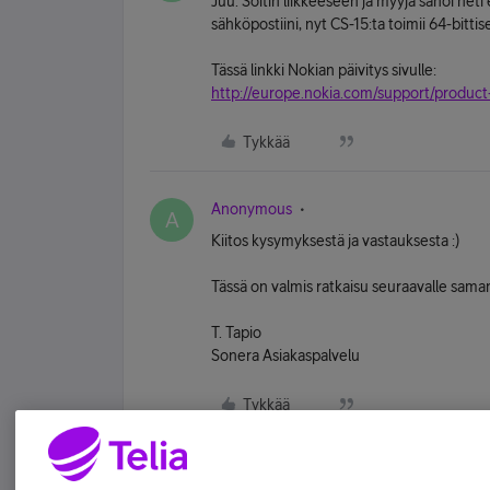
Juu. Soitin liikkeeseen ja myyjä sanoi heti 
sähköpostiini, nyt CS-15:ta toimii 64-bitti
Tässä linkki Nokian päivitys sivulle:
http://europe.nokia.com/support/product-
Tykkää
Anonymous
A
Kiitos kysymyksestä ja vastauksesta :)
Tässä on valmis ratkaisu seuraavalle sama
T. Tapio
Sonera Asiakaspalvelu
Tykkää