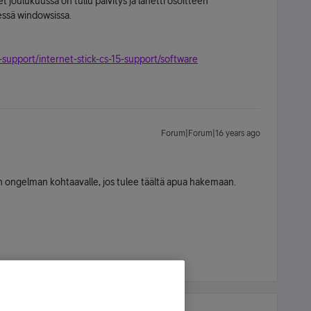
et joulukuussa on tullu päivitys ja lähetti osoitteen
sessä windowsissa.
support/internet-stick-cs-15-support/software
Forum|Forum|16 years ago
n ongelman kohtaavalle, jos tulee täältä apua hakemaan.