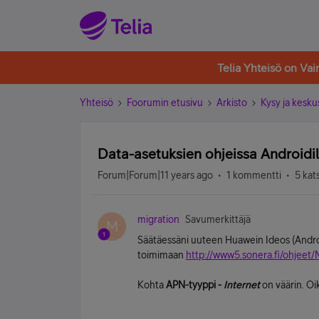
Telia Yhteisö on Va
Yhteisö
Foorumin etusivu
Arkisto
Kysy ja kesku
Data-asetuksien ohjeissa Androidil
Forum|Forum|11 years ago
1 kommentti
5 kat
migration
Savumerkittäjä
M
Säätäessäni uuteen Huawein Ideos (Androi
toimimaan
http://www5.sonera.fi/ohjeet
Kohta
APN-tyyppi -
Internet
on väärin. Oi