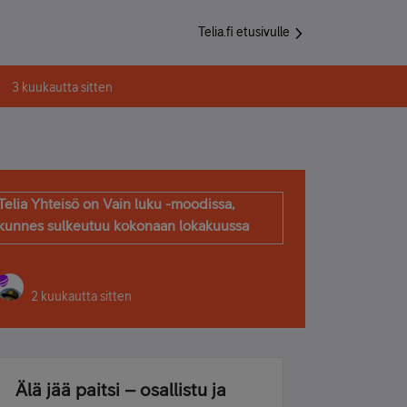
Telia.fi etusivulle
3 kuukautta sitten
Telia Yhteisö on Vain luku -moodissa,
kunnes sulkeutuu kokonaan lokakuussa
2 kuukautta sitten
Älä jää paitsi – osallistu ja