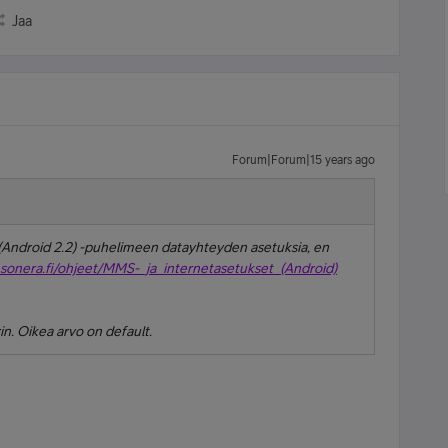
Jaa
Forum|Forum|15 years ago
Android 2.2) -puhelimeen datayhteyden asetuksia, en
sonera.fi/ohjeet/MMS-_ja_internetasetukset_(Android)
in. Oikea arvo on
default
.