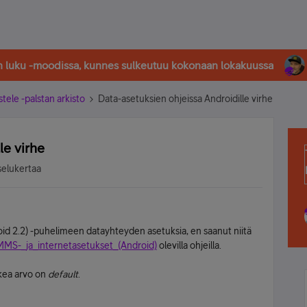
in luku -moodissa, kunnes sulkeutuu kokonaan lokakuussa
stele -palstan arkisto
Data-asetuksien ohjeissa Androidille virhe
le virhe
selukertaa
d 2.2) -puhelimeen datayhteyden asetuksia, en saanut niitä
/MMS-_ja_internetasetukset_(Android)
olevilla ohjeilla.
kea arvo on
default
.