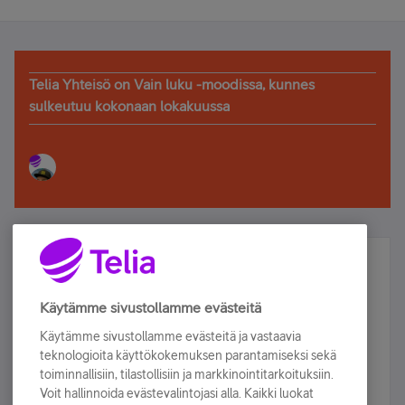
Telia Yhteisö on Vain luku -moodissa, kunnes
sulkeutuu kokonaan lokakuussa
Älä jää paitsi – osallistu ja voita!
Tilaa Telian uutiskirje ja olet mukana arvonnassa.
Käytämme sivustollamme evästeitä
Samalla saat parhaat asiakasedut suoraan
Käytämme sivustollamme evästeitä ja vastaavia
sähköpostiisi.
teknologioita käyttökokemuksen parantamiseksi sekä
toiminnallisiin, tilastollisiin ja markkinointitarkoituksiin.
Voit hallinnoida evästevalintojasi alla. Kaikki luokat
Tilaa nyt