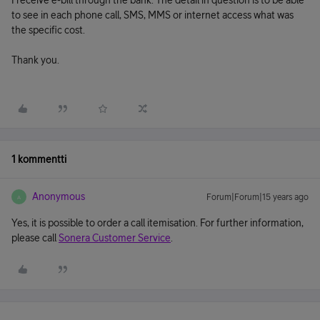
I receive e-bill through the bank. The detail in question is to be able
to see in each phone call, SMS, MMS or internet access what was
the specific cost.
Thank you.
1 kommentti
Anonymous
Forum|Forum|15 years ago
A
Yes, it is possible to order a call itemisation. For further information,
please call
Sonera Customer Service
.