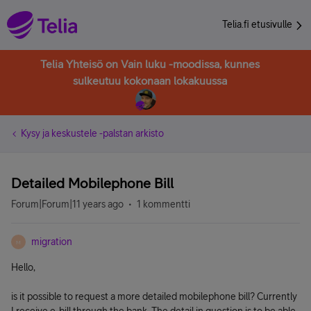
Telia.fi etusivulle
Telia Yhteisö on Vain luku -moodissa, kunnes
sulkeutuu kokonaan lokakuussa
Kysy ja keskustele -palstan arkisto
Detailed Mobilephone Bill
Forum|Forum|11 years ago
1 kommentti
migration
M
Hello,
is it possible to request a more detailed mobilephone bill? Currently