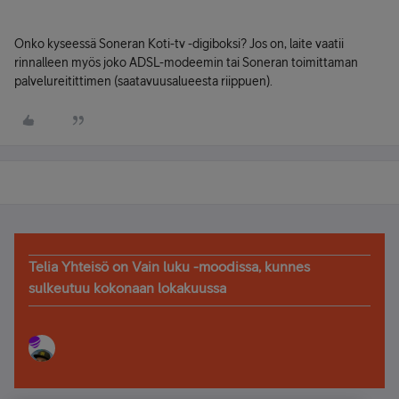
Onko kyseessä Soneran Koti-tv -digiboksi? Jos on, laite vaatii
rinnalleen myös joko ADSL-modeemin tai Soneran toimittaman
palvelureitittimen (saatavuusalueesta riippuen).
Telia Yhteisö on Vain luku -moodissa, kunnes
sulkeutuu kokonaan lokakuussa