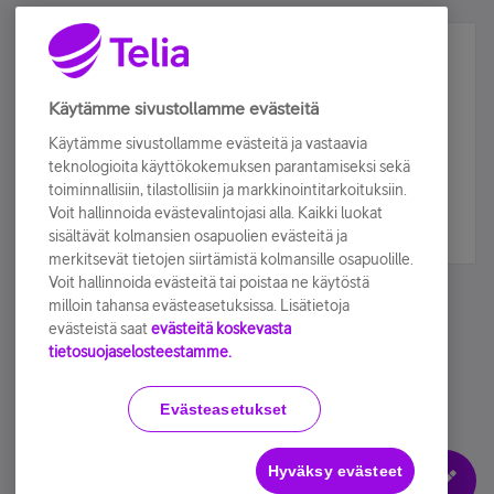
Älä jää paitsi – osallistu ja voita!
Tilaa Telian uutiskirje ja olet mukana arvonnassa.
Käytämme sivustollamme evästeitä
Samalla saat parhaat asiakasedut suoraan
Käytämme sivustollamme evästeitä ja vastaavia
sähköpostiisi.
teknologioita käyttökokemuksen parantamiseksi sekä
toiminnallisiin, tilastollisiin ja markkinointitarkoituksiin.
Voit hallinnoida evästevalintojasi alla. Kaikki luokat
Tilaa nyt
sisältävät kolmansien osapuolien evästeitä ja
merkitsevät tietojen siirtämistä kolmansille osapuolille.
Voit hallinnoida evästeitä tai poistaa ne käytöstä
milloin tahansa evästeasetuksissa. Lisätietoja
evästeistä saat
evästeitä koskevasta
tietosuojaselosteestamme.
Käyttöehdot
Accessibility statement
Evästeasetukset
Hyväksy evästeet
Evästeasetukset