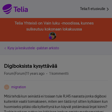
Telia.fi etusivulle
Telia Yhteisö on Vain luku -moodissa, kunnes
sulkeutuu kokonaan lokakuussa
Kysy ja keskustele -palstan arkisto
Digiboksista kysyttävää
Forum|Forum|11 years ago
1 kommentti
migration
M
Mitä tehdä kun seinästä ei tosiaan tule RJ45 naarasta jonka digiboxi
kuitenkin vaatii toimiakseen, miten sen tästä nyt sitten kytkäsen kun
huomiseksi pitäisi olla kytkettynä kun käyvät pistämässä linjat kiinni?