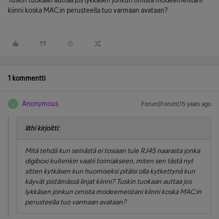
Tuskin tuokaan auttaa jos lykkäsen jonkun omista modeemeistani
kiinni koska MAC:in perusteella tuo varmaan avataan?
1 kommentti
Anonymous
Forum|Forum|15 years ago
A
lithi kirjoitti:
Mitä tehdä kun seinästä ei tosiaan tule RJ45 naarasta jonka
digiboxi kuitenkin vaatii toimiakseen, miten sen tästä nyt
sitten kytkäsen kun huomiseksi pitäisi olla kytkettynä kun
käyvät pistämässä linjat kiinni? Tuskin tuokaan auttaa jos
lykkäsen jonkun omista modeemeistani kiinni koska MAC:in
perusteella tuo varmaan avataan?