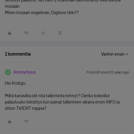
tekstitys palautui. Nyt olen 2 ohjelmaa nauhoittanut eikä tekstiä
missään.
Miten korjaan ongelman, Digiboxi rikki??
2 kommenttia
Vanhin ensin
Anonymous
Forum|Forum|12 years ago
A
Hei Kristgo,
Miltä kanavilta olit nita tallenteita tehnyt? Oletko kokeillut
palautuuko tekstitys kun painat tallenteen aikana ensin INFO ja
sitten TV/EXIT nappia?