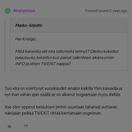
Anonymous
Forum|Forum|12 years ago
A
Marko- kirjoitti:
Hei Kristgo,
Miltä kanavilta olit nita tallenteita tehnyt? Oletko kokeillut
palautuuko tekstitys kun painat tallenteen aikana ensin
INFO ja sitten TV/EXIT nappia?
Tuo vika on esiintynyt vuosikaudet ainakin kaikilla Ylen kanavilla ja
nyt ihan vähän ajan sisällä se on alkanut bugaamaan myös AVAlla.
Itse olen oppinut kelauksen (mihin suuntaan tahansa) auttavan,
näköjään pelkkä TV/EXIT riittää kiertämään ongelman.