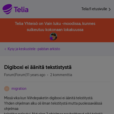
Telia.fi etusivulle
Telia Yhteisö on Vain luku -moodissa, kunnes
sulkeutuu kokonaan lokakuussa
Kysy ja keskustele -palstan arkisto
Digiboxi ei äänitä tekstistystä
Forum|Forum|11 years ago
2 kommenttia
migration
M
Missä vika kun Viihdepaketin digiboxi ei äänitä tekstitystä.
Yhden ohjelman alku oli ilman tekstitystä mutta puolessavälissä
ohjelmaa