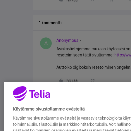
Tykkää
1 kommentti
Anonymous
A
Asiakastietojemme mukaan käytössäsi on K
resetoimiseen tältä sivultamme:
http://ww
Auttoiko digiboksin resetoiminen ongel
Tykkää
Käytämme sivustollamme evästeitä
Käytämme sivustollamme evästeitä ja vastaavia teknologioita kä
toiminnallisiin, tilastollisiin ja markkinointitarkoituksiin. Voit hallinn
sisältävät kolmansien osapuolien evästeitä ja merkitsevät tietojen si