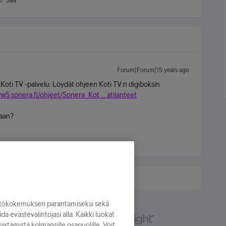
Jaa
Forum|Forum|15 years ago
oti TV -palvelu. Löydät ohjeen Koti TV:n digiboksin
w5.sonera.fi/ohjeet/Sonera_Kot ... atilanteet
maan?
yttökokemuksen parantamiseksi sekä
oida evästevalintojasi alla. Kaikki luokat
irtämistä kolmansille osapuolille. Voit