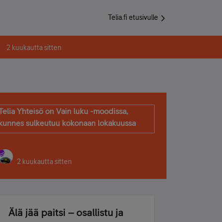
Telia.fi etusivulle
2 kuukautta sitten
Telia Yhteisö on Vain luku -moodissa,
kunnes sulkeutuu kokonaan lokakuussa
2 kuukautta sitten
Älä jää paitsi – osallistu ja