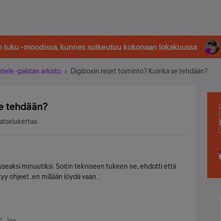
in luku -moodissa, kunnes sulkeutuu kokonaan lokakuussa
stele -palstan arkisto
Digiboxin reset toiminto? Kuinka se tehdään?
se tehdään?
atselukertaa
 useaksi minuutiksi. Soitin tekniseen tukeen ne, ehdotti että
tyy ohjeet..en millään löydä vaan...