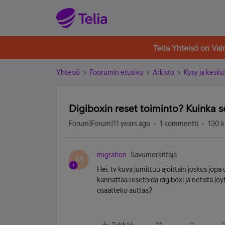
Telia Yhteisö on Va
Yhteisö
Foorumin etusivu
Arkisto
Kysy ja kesku
Digiboxin reset toiminto? Kuinka 
Forum|Forum|11 years ago
1 kommentti
130 k
migration
Savumerkittäjä
M
Hei, tv kuva jumittuu ajoittain joskus jopa
kannattaa resetoida digiboxi ja netistä löy
osaatteko auttaa?