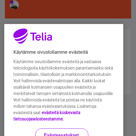
Älä jää paitsi – osallistu ja voita!
Tilaa Telian uutiskirje ja olet mukana arvonnassa.
Käytämme sivustollamme evästeitä
Samalla saat parhaat asiakasedut suoraan
Käytämme sivustollamme evästeitä ja vastaavia
sähköpostiisi.
teknologioita käyttökokemuksen parantamiseksi sekä
toiminnallisiin, tilastollisiin ja markkinointitarkoituksiin.
Voit hallinnoida evästevalintojasi alla. Kaikki luokat
Tilaa nyt
sisältävät kolmansien osapuolien evästeitä ja
merkitsevät tietojen siirtämistä kolmansille osapuolille.
Voit hallinnoida evästeitä tai poistaa ne käytöstä
milloin tahansa evästeasetuksissa. Lisätietoja
evästeistä saat
evästeitä koskevasta
tietosuojaselosteestamme.
Käyttöehdot
Accessibility statement
Evästeasetukset