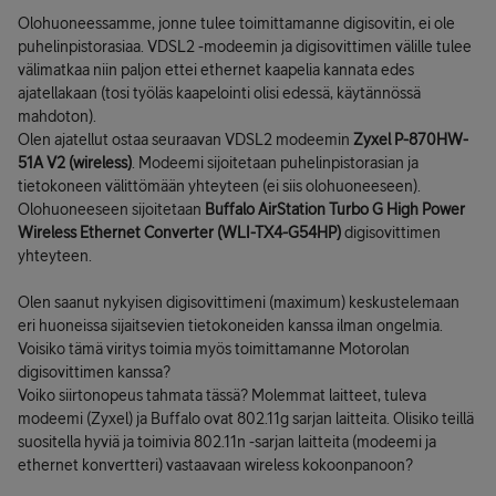
Olohuoneessamme, jonne tulee toimittamanne digisovitin, ei ole
puhelinpistorasiaa. VDSL2 -modeemin ja digisovittimen välille tulee
välimatkaa niin paljon ettei ethernet kaapelia kannata edes
ajatellakaan (tosi työläs kaapelointi olisi edessä, käytännössä
mahdoton).
Olen ajatellut ostaa seuraavan VDSL2 modeemin
Zyxel P-870HW-
51A V2 (wireless)
. Modeemi sijoitetaan puhelinpistorasian ja
tietokoneen välittömään yhteyteen (ei siis olohuoneeseen).
Olohuoneeseen sijoitetaan
Buffalo AirStation Turbo G High Power
Wireless Ethernet Converter (WLI-TX4-G54HP)
digisovittimen
yhteyteen.
Olen saanut nykyisen digisovittimeni (maximum) keskustelemaan
eri huoneissa sijaitsevien tietokoneiden kanssa ilman ongelmia.
Voisiko tämä viritys toimia myös toimittamanne Motorolan
digisovittimen kanssa?
Voiko siirtonopeus tahmata tässä? Molemmat laitteet, tuleva
modeemi (Zyxel) ja Buffalo ovat 802.11g sarjan laitteita. Olisiko teillä
suositella hyviä ja toimivia 802.11n -sarjan laitteita (modeemi ja
ethernet konvertteri) vastaavaan wireless kokoonpanoon?