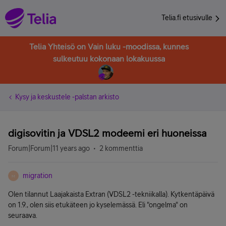
Telia.fi etusivulle
Telia Yhteisö on Vain luku -moodissa, kunnes
sulkeutuu kokonaan lokakuussa
Kysy ja keskustele -palstan arkisto
digisovitin ja VDSL2 modeemi eri huoneissa
Forum|Forum|11 years ago
2 kommenttia
migration
M
Olen tilannut Laajakaista Extran (VDSL2 -tekniikalla). Kytkentäpäivä
on 1.9., olen siis etukäteen jo kyselemässä. Eli "ongelma" on
seuraava.