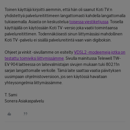
Toinen käyttäjä kirjoitti aiemmin, että hän oli saanut Koti TV:n
yhdistettyä palvelureitittimeen langattomasti kahdella langattomalla
tukiasemalla. Asiasta on keskustelua
toisessa viestiketjussa
. Toisella
käyttäjällä on käytössään Koti TV -versio joka vaatii toimintaansa
palvelureitittimen. Todennäköisesti sinun liittymässäsi mahdollinen
Koti TV -palvelu ei sisällä palvelureitintä vaan vain digiboksin.
Ohjeet ja vinkit -sivullamme on esitelty
VDSL2 -modeemeja jotka on
testattu toimiviksi liittymissämme
. Sivulla mainitussa Telewell TW-
EV 904 laitteessa on laitevalmistajan sivujen mukaan tuki 802.11n
sarjan langattomalle verkolle. Tämä laite saattaa vaatia päivityksen
uusimpaan ohjelmistoversioon, jos sen käytössä havaitaan
yhteysongelmia liittymässämme.
T. Sami
Sonera Asiakaspalvelu