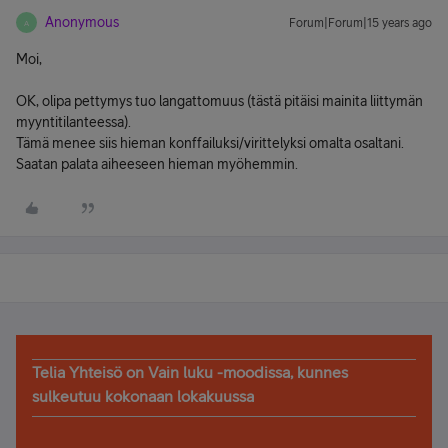
Anonymous
Forum|Forum|15 years ago
A
Moi,
OK, olipa pettymys tuo langattomuus (tästä pitäisi mainita liittymän
myyntitilanteessa).
Tämä menee siis hieman konffailuksi/virittelyksi omalta osaltani.
Saatan palata aiheeseen hieman myöhemmin.
Telia Yhteisö on Vain luku -moodissa, kunnes
sulkeutuu kokonaan lokakuussa