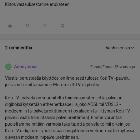
Kiitos vastauksestanne etukäteen.
2 kommenttia
Vanhin ensin
Anonymous
Forum|Forum|15 years ago
A
Viestisi perusteella käyttöösi on ilmeisesti tulossa Koti TV -palvelu,
jossa on toimittamamme Motorola IPTV-digiboksi.
Koti TV -palvelu on suunniteltu toimimaan siten, että palvelun
digiboksi kytketään ethernetkaapelilla joko ADSL tai VDSL2 -
modeemiin tai palvelureitittimeen (jos alueen tai liittymän Koti TV -
palvelu vaatii toimintaansa palvelureittimen). Emme voi antaa
puoleltamme mitään varmoja takuita, että palvelu toimii oikein jos
Koti TV:n digiboksi yhdistetään langattoman verkon kautta käytössä
olevaan modeemiin/palvelureittimeen.