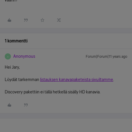
väärin?
1 kommentti
Anonymous
Forum|Forum|11 years ago
A
Hei Jary,
Löydät tarkemman
listauksen kanavapaketeista sivuiltamme
.
Discovery pakettiin ei tällä hetkellä sisälly HD kanavia.