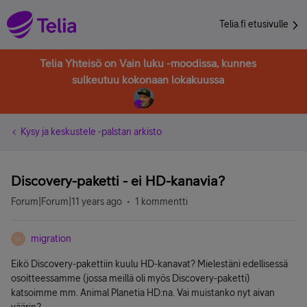
Telia.fi etusivulle
Telia Yhteisö on Vain luku -moodissa, kunnes
sulkeutuu kokonaan lokakuussa
Kysy ja keskustele -palstan arkisto
Discovery-paketti - ei HD-kanavia?
Forum|Forum|11 years ago
1 kommentti
migration
M
Eikö Discovery-pakettiin kuulu HD-kanavat? Mielestäni edellisessä
osoitteessamme (jossa meillä oli myös Discovery-paketti)
katsoimme mm. Animal Planetia HD:na. Vai muistanko nyt aivan