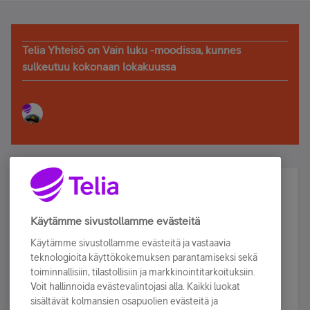
Telia Yhteisö on Vain luku -moodissa, kunnes
sulkeutuu kokonaan lokakuussa
Älä jää paitsi – osallistu ja voita!
Tilaa Telian uutiskirje ja olet mukana arvonnassa.
Käytämme sivustollamme evästeitä
Samalla saat parhaat asiakasedut suoraan
Käytämme sivustollamme evästeitä ja vastaavia
sähköpostiisi.
teknologioita käyttökokemuksen parantamiseksi sekä
toiminnallisiin, tilastollisiin ja markkinointitarkoituksiin.
Voit hallinnoida evästevalintojasi alla. Kaikki luokat
Tilaa nyt
sisältävät kolmansien osapuolien evästeitä ja