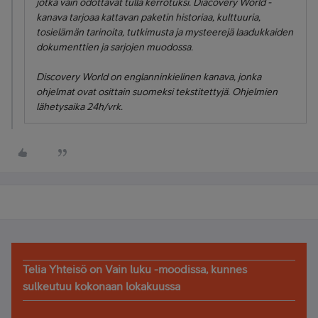
jotka vain odottavat tulla kerrotuksi. Diacovery World -
kanava tarjoaa kattavan paketin historiaa, kulttuuria,
tosielämän tarinoita, tutkimusta ja mysteerejä laadukkaiden
dokumenttien ja sarjojen muodossa.
Discovery World on englanninkielinen kanava, jonka
ohjelmat ovat osittain suomeksi tekstitettyjä. Ohjelmien
lähetysaika 24h/vrk.
Telia Yhteisö on Vain luku -moodissa, kunnes
sulkeutuu kokonaan lokakuussa