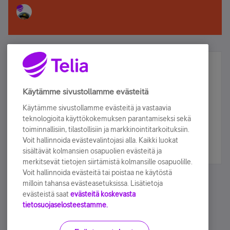
Älä jää paitsi – osallistu ja voita!
Tilaa Telian uutiskirje ja olet mukana arvonnassa.
Käytämme sivustollamme evästeitä
Samalla saat parhaat asiakasedut suoraan
Käytämme sivustollamme evästeitä ja vastaavia
sähköpostiisi.
teknologioita käyttökokemuksen parantamiseksi sekä
toiminnallisiin, tilastollisiin ja markkinointitarkoituksiin.
Voit hallinnoida evästevalintojasi alla. Kaikki luokat
Tilaa nyt
sisältävät kolmansien osapuolien evästeitä ja
merkitsevät tietojen siirtämistä kolmansille osapuolille.
Voit hallinnoida evästeitä tai poistaa ne käytöstä
milloin tahansa evästeasetuksissa. Lisätietoja
evästeistä saat
evästeitä koskevasta
tietosuojaselosteestamme.