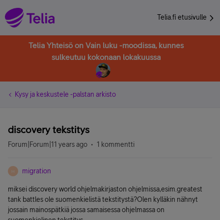
Telia.fi etusivulle
Telia Yhteisö on Vain luku -moodissa, kunnes
sulkeutuu kokonaan lokakuussa
Kysy ja keskustele -palstan arkisto
discovery tekstitys
Forum|Forum|11 years ago
1 kommentti
migration
M
miksei discovery world ohjelmakirjaston ohjelmissa,esim.greatest
tank battles ole suomenkielistä tekstitystä?Olen kylläkin nähnyt
jossain mainospätkiä jossa samaisessa ohjelmassa on