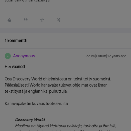
suomenkielinen tekstitys.
1 kommentti
Anonymous
Forum|Forum|12 years ago
A
Hei
vaanol1
Osa Discovery World ohjelmistosta on tekstitetty suomeksi.
Pääasiallisesti World kanavalta tulevat ohjelmat ovat ilman
tekstitystä ja englanniksi puhuttuja.
Kanavapaketin kuvaus tuotesivuilta:
Discovery World
Maailma on täynnä kiehtovia paikkoja, tarinoita ja ihmisiä,