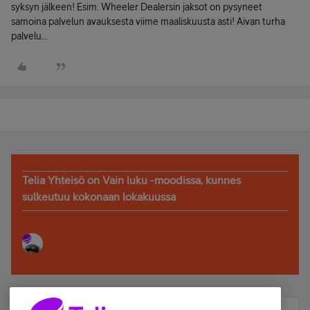
syksyn jälkeen! Esim. Wheeler Dealersin jaksot on pysyneet
samoina palvelun avauksesta viime maaliskuusta asti! Aivan turha
palvelu...
Telia Yhteisö on Vain luku -moodissa, kunnes
sulkeutuu kokonaan lokakuussa