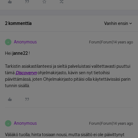
2 kommenttia
Vanhin ensin
Anonymous
Forum|Forum|14 years ago
A
Hei
janne22
!
Tarkistin asiakastilanteesi ja sieltä palveluistasi valitettavasti puuttui
tämä
Discoveryn
ohjelmakirjasto, kävin sen nyt tietoihisi
päivittämässä, joten Ohjelmakirjasto pitäisi olla käytettävissäsi parin
tunnin sisällä.
Anonymous
Forum|Forum|14 years ago
A
Väliäkö tuolla; hinta tosiaan nousi, mutta sisältö ei ole päivittynyt