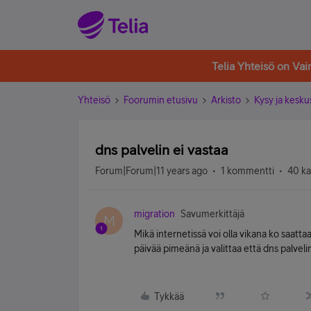
Telia Yhteisö on Va
Yhteisö
Foorumin etusivu
Arkisto
Kysy ja kesku
dns palvelin ei vastaa
Forum|Forum|11 years ago
1 kommentti
40 ka
migration
Savumerkittäjä
M
Mikä internetissä voi olla vikana ko saattaa
päivää pimeänä ja valittaa että dns palvel
Tykkää