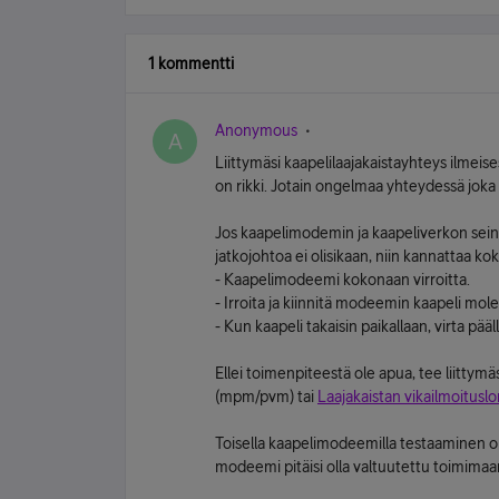
1 kommentti
Anonymous
A
Liittymäsi kaapelilaajakaistayhteys ilmeise
on rikki. Jotain ongelmaa yhteydessä joka
Jos kaapelimodemin ja kaapeliverkon seinä
jatkojohtoa ei olisikaan, niin kannattaa kok
- Kaapelimodeemi kokonaan virroitta.
- Irroita ja kiinnitä modeemin kaapeli mo
- Kun kaapeli takaisin paikallaan, virta pä
Ellei toimenpiteestä ole apua, tee liittym
(mpm/pvm) tai
Laajakaistan vikailmoitusl
Toisella kaapelimodeemilla testaaminen oli
modeemi pitäisi olla valtuutettu toimima