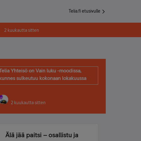
Telia.fi etusivulle
2 kuukautta sitten
Telia Yhteisö on Vain luku -moodissa,
kunnes sulkeutuu kokonaan lokakuussa
2 kuukautta sitten
Älä jää paitsi – osallistu ja