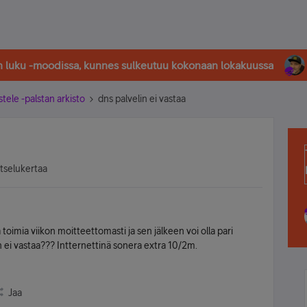
in luku -moodissa, kunnes sulkeutuu kokonaan lokakuussa
stele -palstan arkisto
dns palvelin ei vastaa
tselukertaa
 toimia viikon moitteettomasti ja sen jälkeen voi olla pari
in ei vastaa??? Intternettinä sonera extra 10/2m.
Jaa