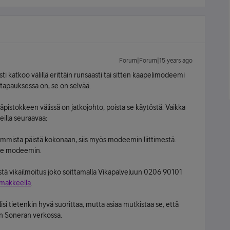
Forum|Forum|15 years ago
sti katkoo välillä erittäin runsaasti tai sitten kaapelimodeemi
 tapauksessa on, se on selvää.
pistokkeen välissä on jatkojohto, poista se käytöstä. Vaikka
eilla seuraavaa:
lemmista päistä kokonaan, siis myös modeemin liittimestä.
älle modeemin.
ästä vikailmoitus joko soittamalla Vikapalveluun 0206 90101
omakkeella
.
si tietenkin hyvä suorittaa, mutta asiaa mutkistaa se, että
an Soneran verkossa.