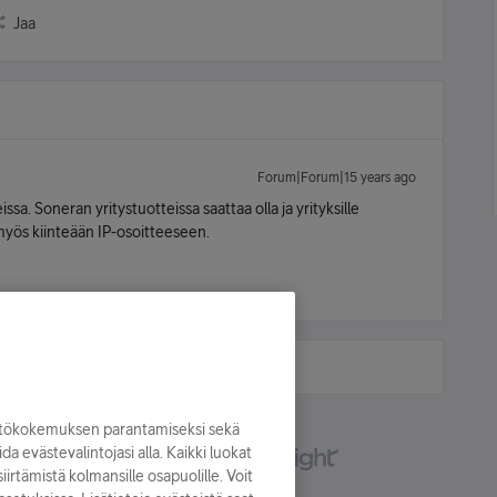
Jaa
Forum|Forum|15 years ago
ssa. Soneran yritystuotteissa saattaa olla ja yrityksille
myös kiinteään IP-osoitteeseen.
yttökokemuksen parantamiseksi sekä
oida evästevalintojasi alla. Kaikki luokat
irtämistä kolmansille osapuolille. Voit