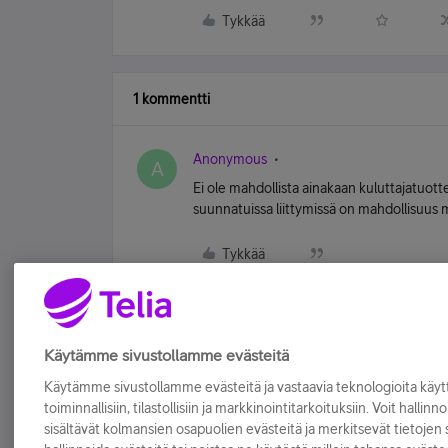
Tykkää
1 kommentti
Anonymous
A
Ei ole mahdollista ainakaan kuluttajatuottei
suunnatuissa liittymissä on mahdollisuus 
Tykkää
Käytämme sivustollamme evästeitä
Käytämme sivustollamme evästeitä ja vastaavia teknologioita kä
toiminnallisiin, tilastollisiin ja markkinointitarkoituksiin. Voit hallinn
sisältävät kolmansien osapuolien evästeitä ja merkitsevät tietojen si