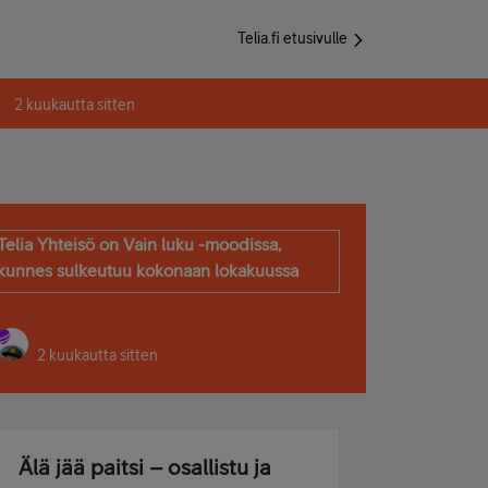
Telia.fi etusivulle
2 kuukautta sitten
Telia Yhteisö on Vain luku -moodissa,
kunnes sulkeutuu kokonaan lokakuussa
2 kuukautta sitten
Älä jää paitsi – osallistu ja