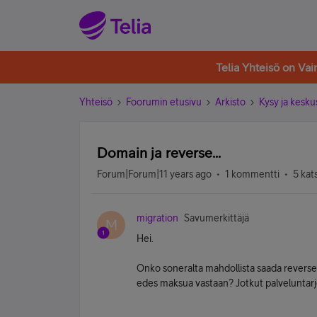
Telia Yhteisö on Va
Yhteisö
Foorumin etusivu
Arkisto
Kysy ja kesku
Domain ja reverse...
Forum|Forum|11 years ago
1 kommentti
5 kat
migration
Savumerkittäjä
M
Hei.
Onko soneralta mahdollista saada reverse 
edes maksua vastaan? Jotkut palveluntarjo