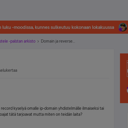
in luku -moodissa, kunnes sulkeutuu kokonaan lokakuussa
stele -palstan arkisto
Domain ja reverse...
selukertaa
record kyselyä omalle ip-domain yhdistelmälle ilmaiseksi tai
ajat tätä tarjoavat mutta miten on teidän laita?