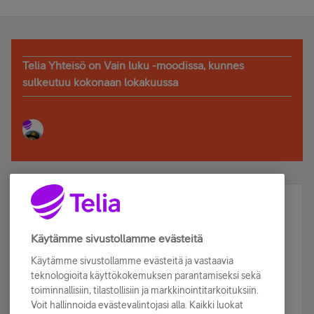
Telia Yhteisö on Vain luku -moodissa, kunnes
sulkeutuu kokonaan lokakuussa
Älä jää paitsi – osallistu ja voita!
Tilaa Telian uutiskirje ja olet mukana arvonnassa.
Käytämme sivustollamme evästeitä
Samalla saat parhaat asiakasedut suoraan
Käytämme sivustollamme evästeitä ja vastaavia
sähköpostiisi.
teknologioita käyttökokemuksen parantamiseksi sekä
toiminnallisiin, tilastollisiin ja markkinointitarkoituksiin.
Voit hallinnoida evästevalintojasi alla. Kaikki luokat
Tilaa nyt