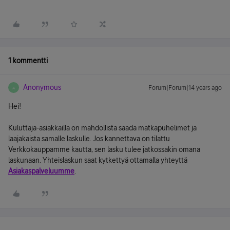
1 kommentti
Anonymous
Forum|Forum|14 years ago
A
Hei!
Kuluttaja-asiakkailla on mahdollista saada matkapuhelimet ja
laajakaista samalle laskulle. Jos kannettava on tilattu
Verkkokauppamme kautta, sen lasku tulee jatkossakin omana
laskunaan. Yhteislaskun saat kytkettyä ottamalla yhteyttä
Asiakaspalveluumme
.