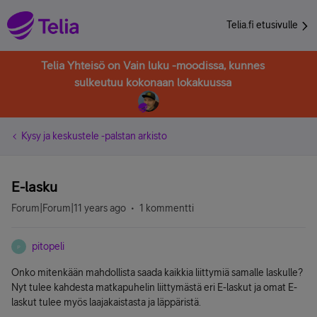
Telia.fi etusivulle
Telia Yhteisö on Vain luku -moodissa, kunnes
sulkeutuu kokonaan lokakuussa
Kysy ja keskustele -palstan arkisto
E-lasku
Forum|Forum|11 years ago
1 kommentti
pitopeli
P
Onko mitenkään mahdollista saada kaikkia liittymiä samalle laskulle?
Nyt tulee kahdesta matkapuhelin liittymästä eri E-laskut ja omat E-
laskut tulee myös laajakaistasta ja läppäristä.