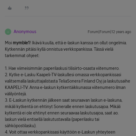
Anonymous
Forum|Forum|12 years ago
A
Moi
mymble1
! Ikävä kuulla, että e-laskun kanssa on ollut ongelmia.
Kytkennän pitäisi kyllä onnistua verkkopankissa. Tässä vielä
tarkemmat ohjeet:
1. Hae viimeisimmän paperilaskusi tilisiirto-osasta viitenumero.
2. Kytke e-Lasku Kaapeli-TV-laskullesi omassa verkkopankissasi
valitsemalla laskuttajalistasta TeliaSonera Finland Oyj ja laskutusaihe
KAAPELI-TV. Anna e-laskun kytkentäikkunassa viitenumero ilman
välilyöntejä.
3. E-Laskun kytkennän jälkeen saat seuraavan laskun e-laskuna,
mikäli kytkentä on ehtinyt Soneralle ennen laskutusajoa. Mikäli
kytkentä ei ole ehtinyt ennen seuraavaa laskutusajoa, saat ao.
laskun vielä entisellä laskutustavalla (paperilasku tai
sähköpostilasku).
4. Voit ottaa verkkopankissasi käyttöön e-Laskun yhteyteen