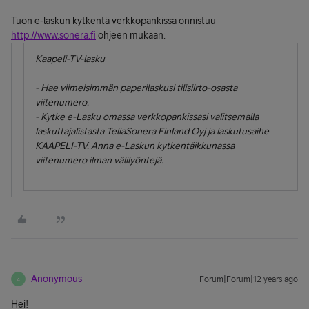
Tuon e-laskun kytkentä verkkopankissa onnistuu
http://www.sonera.fi
ohjeen mukaan:
Kaapeli-TV-lasku
- Hae viimeisimmän paperilaskusi tilisiirto-osasta
viitenumero.
- Kytke e-Lasku omassa verkkopankissasi valitsemalla
laskuttajalistasta TeliaSonera Finland Oyj ja laskutusaihe
KAAPELI-TV. Anna e-Laskun kytkentäikkunassa
viitenumero ilman välilyöntejä.
Anonymous
Forum|Forum|12 years ago
A
Hei!