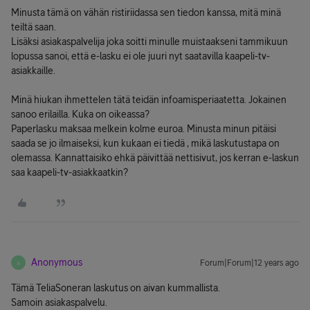
Minusta tämä on vähän ristiriidassa sen tiedon kanssa, mitä minä
teiltä saan.
Lisäksi asiakaspalvelija joka soitti minulle muistaakseni tammikuun
lopussa sanoi, että e-lasku ei ole juuri nyt saatavilla kaapeli-tv-
asiakkaille.
Minä hiukan ihmettelen tätä teidän infoamisperiaatetta. Jokainen
sanoo erilailla. Kuka on oikeassa?
Paperlasku maksaa melkein kolme euroa. Minusta minun pitäisi
saada se jo ilmaiseksi, kun kukaan ei tiedä , mikä laskutustapa on
olemassa. Kannattaisiko ehkä päivittää nettisivut, jos kerran e-laskun
saa kaapeli-tv-asiakkaatkin?
Anonymous
Forum|Forum|12 years ago
A
Tämä TeliaSoneran laskutus on aivan kummallista.
Samoin asiakaspalvelu.