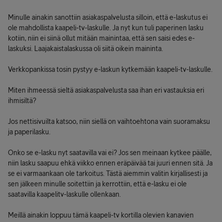
Minulle ainakin sanottiin asiakaspalvelusta silloin, että e-laskutus ei
ole mahdollista kaapeli-tv-laskulle. Ja nyt kun tuli paperinen lasku
kotiin, niin ei siinä ollut mitään mainintaa, että sen saisi edes e-
laskuksi. Laajakaistalaskussa oli siitä oikein maininta.
Verkkopankissa tosin pystyy e-laskun kytkemään kaapeli-tv-laskulle.
Miten ihmeessä sieltä asiakaspalvelusta saa ihan eri vastauksia eri
ihmisiltä?
Jos nettisivuilta katsoo, niin siellä on vaihtoehtona vain suoramaksu
ja paperilasku.
Onko se e-lasku nyt saatavilla vai ei? Jos sen meinaan kytkee päälle,
niin lasku saapuu ehkä viikko ennen eräpäivää tai juuri ennen sitä. Ja
se ei varmaankaan ole tarkoitus. Tästä aiemmin valitin kirjallisesti ja
sen jälkeen minulle soitettiin ja kerrottiin, että e-lasku ei ole
saatavilla kaapelitv-laskulle ollenkaan.
Meillä ainakin loppuu tämä kaapeli-tv kortilla olevien kanavien