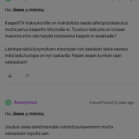
Hei
Jiiwee
ja
mimmu
,
KaapeliTV maksukortille on mahdollista saada sähköpostilaskutus
mutta perus kaapelitv liittymälle ei. Tuosta e-laskusta on tosiaan
maininta ettei olisi tarjolla toistaiseksi kaapeli-tv asiakkaille?
Laitanpa tästä kysymyksen eteenpäin niin saataisiin selvä vastaus
mikä laskutustapa on nyt saatavilla. Palaan asiaan kunhan saan
vastauksen!
Anonymous
Forum|Forum|12 years ago
A
Hei
Jiiwee
ja
mimmu
,
Jouduin asiaa selvittelemään odotettua kauemmin mutta
vastauksen lopulta sain.