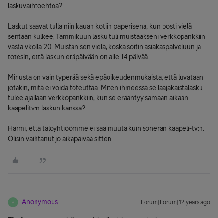
laskuvaihtoehtoa?
Laskut saavat tulla niin kauan kotiin paperisena, kun posti vielä
sentään kulkee, Tammikuun lasku tuli muistaakseni verkkopankkiin
vasta vkolla 20. Muistan sen vielä, koska soitin asiakaspalveluun ja
totesin, että laskun eräpäivään on alle 14 päivää.
Minusta on vain typerää sekä epäoikeudenmukaista, että luvataan
jotakin, mitä ei voida toteuttaa. Miten ihmeessä se laajakaistalasku
tulee ajallaan verkkopankkiin, kun se erääntyy samaan aikaan
kaapelitv:n laskun kanssa?
Harmi, että taloyhtiöömme ei saa muuta kuin soneran kaapeli-tv:n.
Olisin vaihtanut jo aikapäivää sitten.
Anonymous
Forum|Forum|12 years ago
A