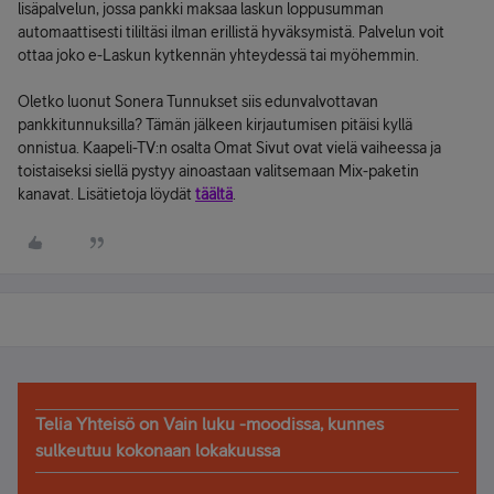
lisäpalvelun, jossa pankki maksaa laskun loppusumman
automaattisesti tililtäsi ilman erillistä hyväksymistä. Palvelun voit
ottaa joko e-Laskun kytkennän yhteydessä tai myöhemmin.
Oletko luonut Sonera Tunnukset siis edunvalvottavan
pankkitunnuksilla? Tämän jälkeen kirjautumisen pitäisi kyllä
onnistua. Kaapeli-TV:n osalta Omat Sivut ovat vielä vaiheessa ja
toistaiseksi siellä pystyy ainoastaan valitsemaan Mix-paketin
kanavat. Lisätietoja löydät
täältä
.
Telia Yhteisö on Vain luku -moodissa, kunnes
sulkeutuu kokonaan lokakuussa