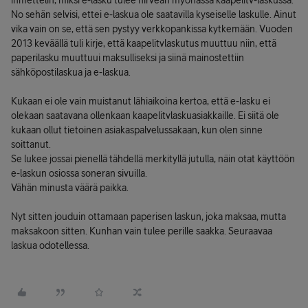
ihmettelin, miksi e-lasku tulee hirveän myöhässä kaapelitv-laskussa.
No sehän selvisi, ettei e-laskua ole saatavilla kyseiselle laskulle. Ainut
vika vain on se, että sen pystyy verkkopankissa kytkemään. Vuoden
2013 keväällä tuli kirje, että kaapelitvlaskutus muuttuu niin, että
paperilasku muuttuui maksulliseksi ja siinä mainostettiin
sähköpostilaskua ja e-laskua.
Kukaan ei ole vain muistanut lähiaikoina kertoa, että e-lasku ei
olekaan saatavana ollenkaan kaapelitvlaskuasiakkaille. Ei siitä ole
kukaan ollut tietoinen asiakaspalvelussakaan, kun olen sinne
soittanut.
Se lukee jossai pienellä tähdellä merkityllä jutulla, näin otat käyttöön
e-laskun osiossa soneran sivuilla.
Vähän minusta väärä paikka.
Nyt sitten jouduin ottamaan paperisen laskun, joka maksaa, mutta
maksakoon sitten. Kunhan vain tulee perille saakka. Seuraavaa
laskua odotellessa.