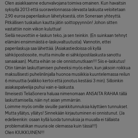
Olen asiakkaanne edunvalvojana toimiva omainen. Kun havaitsin
syksyllä 2013 että suoravelonnassa olevasta laskusta veloitetaan
2,90 euroa paperilaskun lähetyksestä, otin Soneraan yhteyttä.
Pitkällisen tuskailun kautta jätin soittopyynnön! Johon sitten
vastattiin noin viikon kuluttua!
Siellä neuvottiin e-laskun teko, ja sen teinkin. (En suinkaan tehnyt
elämäni ensimmäistä e-laskuvaltuutusta). Vannotin, ettei
paperilaskuja saa lähettää. (Asiakastiedoissa oli kyllä
sähköpostiosoite, mutta minulle ei sähköpostilaskusta sanottu
sanaakaan). Mutta eihän se ole onnistunutkaan!!! Siis e-laskutus!
Otin tämän laskuttamisen puheeksi myös eilen, kun jaksoin roikkua
maksullisesti puhelinlinjalla huonoa musiikkia kuuntelemassa reilun
6 minuuttia (valikko kertoi että jonotus kestäisi 3 min). Silloinkin
asiakaspalvelija puhui vain e-laskusta.
Ilmeisesti TeliaSonera haluaa nimenomaan ANSAITA RAHAA tällä
laskuttamisella, näin nyt asian ymmärrän.
Loimme myös omille sivuille pankkitunnuksia käyttäen tunnukset.
Mutta yllätys, yllätys! Sinnekään kirjautuminen ei onnistunut. (Ja
edelleenkin: osaan kyllä luoda tunnuksia ja muualla ei tällaista
problematiikan muuria ole olemassa kuin tässä!!!)
Olen KIUKKUINEN!!!