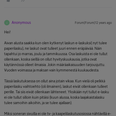
Anonymous
Forum|Forum|12 years ago
A
Hei!
Aivan alusta saakka kun olen kytkenyt laskun e-laskuksi( nyt tulee
paperilasku), ne laskut ovat tulleet juuri ennen eräpäivää. Näin
tapahtui jo marras, joulu ja tammikuussa. Osa laskuista ei ole tullut
ollenkaan, koska sielllä on ollut hyvityskuukausia, jotka ovat
käytännössä olleet ilmaisia. Jokin määräaikaisuuden tarjousjuttu.
Vuoden voimassa ja maksan vain kymmenestä kuukaudesta.
Tässä laskutuksessa on ollut aina jotain vikaa. Kun vielä oli pelkkä
paperilasku vaihtoehto (oli ilmainen), laskut eivät ollenkaan tulleet
perille. Tai siis eivät ollenkaan lähteneet. Yksikään nyt tullut e-lasku
ei ole tullut silloin kuin pitäisi (kuun alussa, koska laajakaistalasku
tulee samoihin aikoihin, ja se tulee ajallaan).
Miksi soneran sivuilla ei ole tv- ja kaapelilaskutusosiossa nähtävillä e-