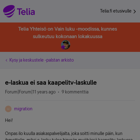
Telia.fi etusivulle
Telia Yhteisö on Vain luku -moodissa, kunnes
sulkeutuu kokonaan lokakuussa
Kysy ja keskustele -palstan arkisto
e-laskua ei saa kaapelitv-laskulle
Forum|Forum|11 years ago
9 kommenttia
migration
M
Hei!
Onpas ilo kuulla asiakaspalvelijalta, joka soitti minulle päin, kun