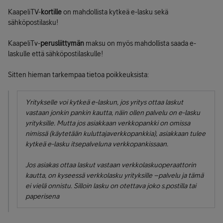
KaapeliTV-
kortille
on mahdollista kytkeä e-lasku sekä
sähköpostilasku!
KaapeliTv-
perusliittymän
maksu on myös mahdollista saada e-
laskulle että sähköpostilaskulle!
Sitten hieman tarkempaa tietoa poikkeuksista:
Yritykselle voi kytkeä e-laskun, jos yritys ottaa laskut
vastaan jonkin pankin kautta, näin ollen palvelu on e-lasku
yrityksille. Mutta jos asiakkaan verkkopankki on omissa
nimissä (käytetään kuluttajaverkkopankkia), asiakkaan tulee
kytkeä e-lasku itsepalveluna verkkopankissaan.
Jos asiakas ottaa laskut vastaan verkkolaskuoperaattorin
kautta, on kyseessä verkkolasku yrityksille –palvelu ja tämä
ei vielä onnistu. Silloin lasku on otettava joko s.postilla tai
paperisena