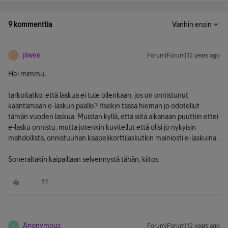
9 kommenttia
Vanhin ensin
jiiwee
Forum|Forum|12 years ago
J
Hei mimmu,
tarkoitatko, että laskua ei tule ollenkaan, jos on onnistunut
kääntämään e-laskun päälle? Itsekin tässä hieman jo odotellut
tämän vuoden laskua. Muistan kyllä, että siitä aikanaan puuttiin ettei
e-lasku onnistu, mutta jotenkin kuvitellut että olisi jo nykyisin
mahdollista, onnistuuhan kaapelikorttilaskutkin mainiosti e-laskuina.
Soneraltakin kaipaillaan selvennystä tähän, kiitos.
Anonymous
Forum|Forum|12 years ago
A