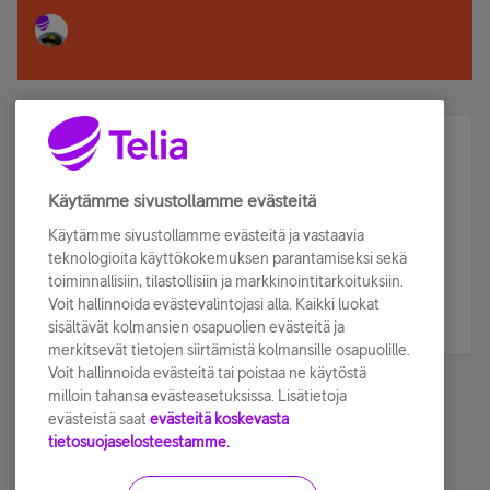
Älä jää paitsi – osallistu ja voita!
Tilaa Telian uutiskirje ja olet mukana arvonnassa.
Käytämme sivustollamme evästeitä
Samalla saat parhaat asiakasedut suoraan
Käytämme sivustollamme evästeitä ja vastaavia
sähköpostiisi.
teknologioita käyttökokemuksen parantamiseksi sekä
toiminnallisiin, tilastollisiin ja markkinointitarkoituksiin.
Voit hallinnoida evästevalintojasi alla. Kaikki luokat
Tilaa nyt
sisältävät kolmansien osapuolien evästeitä ja
merkitsevät tietojen siirtämistä kolmansille osapuolille.
Voit hallinnoida evästeitä tai poistaa ne käytöstä
milloin tahansa evästeasetuksissa. Lisätietoja
evästeistä saat
evästeitä koskevasta
tietosuojaselosteestamme.