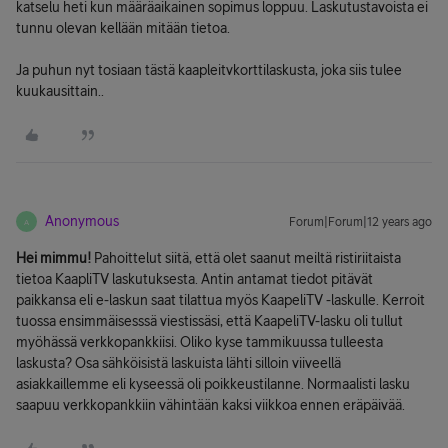
katselu heti kun määräaikainen sopimus loppuu. Laskutustavoista ei
tunnu olevan kellään mitään tietoa.
Ja puhun nyt tosiaan tästä kaapleitvkorttilaskusta, joka siis tulee
kuukausittain..
Anonymous
Forum|Forum|12 years ago
A
Hei mimmu!
Pahoittelut siitä, että olet saanut meiltä ristiriitaista
tietoa KaapliTV laskutuksesta. Antin antamat tiedot pitävät
paikkansa eli e-laskun saat tilattua myös KaapeliTV -laskulle. Kerroit
tuossa ensimmäisesssä viestissäsi, että KaapeliTV-lasku oli tullut
myöhässä verkkopankkiisi. Oliko kyse tammikuussa tulleesta
laskusta? Osa sähköisistä laskuista lähti silloin viiveellä
asiakkaillemme eli kyseessä oli poikkeustilanne. Normaalisti lasku
saapuu verkkopankkiin vähintään kaksi viikkoa ennen eräpäivää.