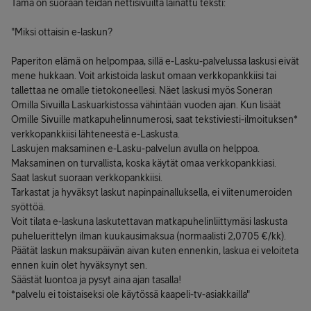
Tämä on suoraan teidän nettisivuilta lainattu teksti:
"Miksi ottaisin e-laskun?
Paperiton elämä on helpompaa, sillä e-Lasku-palvelussa laskusi eivät
mene hukkaan. Voit arkistoida laskut omaan verkkopankkiisi tai
tallettaa ne omalle tietokoneellesi. Näet laskusi myös Soneran
Omilla Sivuilla Laskuarkistossa vähintään vuoden ajan. Kun lisäät
Omille Sivuille matkapuhelinnumerosi, saat tekstiviesti-ilmoituksen*
verkkopankkiisi lähteneestä e-Laskusta.
Laskujen maksaminen e-Lasku-palvelun avulla on helppoa.
Maksaminen on turvallista, koska käytät omaa verkkopankkiasi.
Saat laskut suoraan verkkopankkiisi.
Tarkastat ja hyväksyt laskut napinpainalluksella, ei viitenumeroiden
syöttöä.
Voit tilata e-laskuna laskutettavan matkapuhelinliittymäsi laskusta
puheluerittelyn ilman kuukausimaksua (normaalisti 2,0705 €/kk).
Päätät laskun maksupäivän aivan kuten ennenkin, laskua ei veloiteta
ennen kuin olet hyväksynyt sen.
Säästät luontoa ja pysyt aina ajan tasalla!
*palvelu ei toistaiseksi ole käytössä kaapeli-tv-asiakkailla"