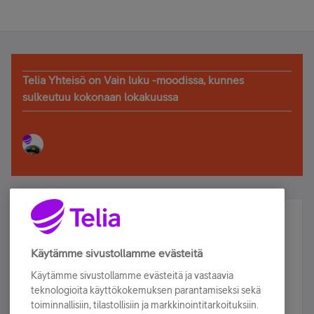
Telia Yhteisö on Vain luku -moodissa, kunnes
sulkeutuu kokonaan lokakuussa
Älä jää paitsi – osallistu ja voita!
Tilaa Telian uutiskirje ja olet mukana arvonnassa.
Käytämme sivustollamme evästeitä
Samalla saat parhaat asiakasedut suoraan
Käytämme sivustollamme evästeitä ja vastaavia
sähköpostiisi.
teknologioita käyttökokemuksen parantamiseksi sekä
toiminnallisiin, tilastollisiin ja markkinointitarkoituksiin.