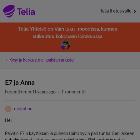
Telia.fi etusivulle
Telia Yhteisö on Vain luku -moodissa, kunnes
sulkeutuu kokonaan lokakuussa
Kysy ja keskustele -palstan arkisto
E7 ja Anna
Forum|Forum|11 years ago
1 kommentti
migration
M
Hei,
Päivitin E7:n käyttiksen ja puhelin toimi hyvin pari tuntia. Sen jälkeen