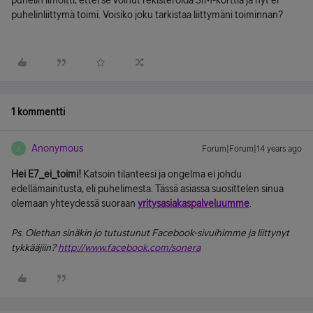
puhelin ilmoitti, ettei se voinut rekisteröidä SIM-korttia ja nyt ei
puhelinliittymä toimi. Voisiko joku tarkistaa liittymäni toiminnan?
1 kommentti
Anonymous
Forum|Forum|14 years ago
A
Hei E7_ei_toimi!
Katsoin tilanteesi ja ongelma ei johdu
edellämainitusta, eli puhelimesta. Tässä asiassa suosittelen sinua
olemaan yhteydessä suoraan
yritysasiakaspalveluumme
.
Ps. Olethan sinäkin jo tutustunut Facebook-sivuihimme ja liittynyt
tykkääjiin?
http://www.facebook.com/sonera