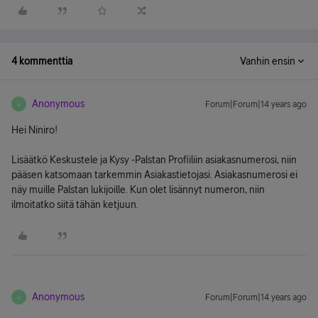
4 kommenttia
Vanhin ensin
Anonymous
Forum|Forum|14 years ago
A
Hei Niniro!
Lisäätkö Keskustele ja Kysy -Palstan Profiiliin asiakasnumerosi, niin
pääsen katsomaan tarkemmin Asiakastietojasi. Asiakasnumerosi ei
näy muille Palstan lukijoille. Kun olet lisännyt numeron, niin
ilmoitatko siitä tähän ketjuun.
Anonymous
Forum|Forum|14 years ago
A