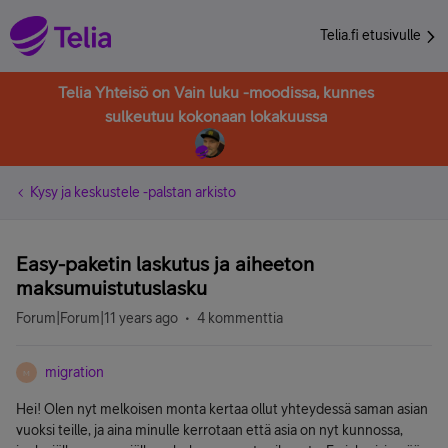
Telia.fi etusivulle
Telia Yhteisö on Vain luku -moodissa, kunnes
sulkeutuu kokonaan lokakuussa
Kysy ja keskustele -palstan arkisto
Easy-paketin laskutus ja aiheeton
maksumuistutuslasku
Forum|Forum|11 years ago
4 kommenttia
migration
M
Hei! Olen nyt melkoisen monta kertaa ollut yhteydessä saman asian
vuoksi teille, ja aina minulle kerrotaan että asia on nyt kunnossa,