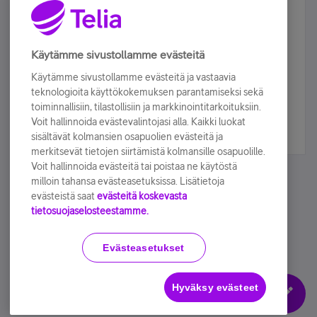
Älä jää paitsi – osallistu ja voita!
Tilaa Telian uutiskirje ja olet mukana arvonnassa.
Käytämme sivustollamme evästeitä
Samalla saat parhaat asiakasedut suoraan
Käytämme sivustollamme evästeitä ja vastaavia
sähköpostiisi.
teknologioita käyttökokemuksen parantamiseksi sekä
toiminnallisiin, tilastollisiin ja markkinointitarkoituksiin.
Voit hallinnoida evästevalintojasi alla. Kaikki luokat
Tilaa nyt
sisältävät kolmansien osapuolien evästeitä ja
merkitsevät tietojen siirtämistä kolmansille osapuolille.
Voit hallinnoida evästeitä tai poistaa ne käytöstä
milloin tahansa evästeasetuksissa. Lisätietoja
evästeistä saat
evästeitä koskevasta
tietosuojaselosteestamme.
Käyttöehdot
Accessibility statement
Evästeasetukset
Hyväksy evästeet
Evästeasetukset