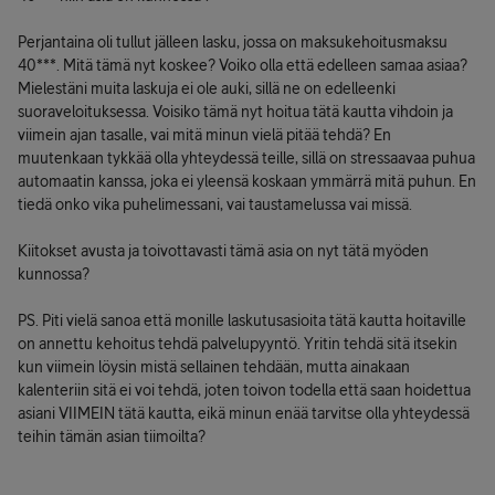
Perjantaina oli tullut jälleen lasku, jossa on maksukehoitusmaksu
40***. Mitä tämä nyt koskee? Voiko olla että edelleen samaa asiaa?
Mielestäni muita laskuja ei ole auki, sillä ne on edelleenki
suoraveloituksessa. Voisiko tämä nyt hoitua tätä kautta vihdoin ja
viimein ajan tasalle, vai mitä minun vielä pitää tehdä? En
muutenkaan tykkää olla yhteydessä teille, sillä on stressaavaa puhua
automaatin kanssa, joka ei yleensä koskaan ymmärrä mitä puhun. En
tiedä onko vika puhelimessani, vai taustamelussa vai missä.
Kiitokset avusta ja toivottavasti tämä asia on nyt tätä myöden
kunnossa?
PS. Piti vielä sanoa että monille laskutusasioita tätä kautta hoitaville
on annettu kehoitus tehdä palvelupyyntö. Yritin tehdä sitä itsekin
kun viimein löysin mistä sellainen tehdään, mutta ainakaan
kalenteriin sitä ei voi tehdä, joten toivon todella että saan hoidettua
asiani VIIMEIN tätä kautta, eikä minun enää tarvitse olla yhteydessä
teihin tämän asian tiimoilta?