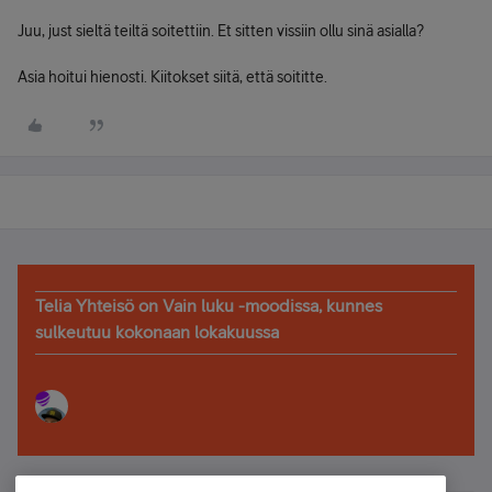
Juu, just sieltä teiltä soitettiin. Et sitten vissiin ollu sinä asialla?
Asia hoitui hienosti. Kiitokset siitä, että soititte.
Telia Yhteisö on Vain luku -moodissa, kunnes
sulkeutuu kokonaan lokakuussa