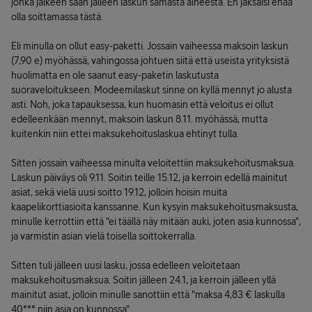
jonka jälkeen saan jälleen laskun samasta aiheesta. En jaksaisi enää
olla soittamassa tästä.
Eli minulla on ollut easy-paketti. Jossain vaiheessa maksoin laskun
(7,90 e) myöhässä, vahingossa johtuen siitä että useista yrityksistä
huolimatta en ole saanut easy-paketin laskutusta
suoraveloitukseen. Modeemilaskut sinne on kyllä mennyt jo alusta
asti. Noh, joka tapauksessa, kun huomasin että veloitus ei ollut
edelleenkään mennyt, maksoin laskun 8.11. myöhässä, mutta
kuitenkin niin ettei maksukehoituslaskua ehtinyt tulla.
Sitten jossain vaiheessa minulta veloitettiin maksukehoitusmaksua.
Laskun päiväys oli 9.11. Soitin teille 15.12, ja kerroin edellä mainitut
asiat, sekä vielä uusi soitto 19.12, jolloin hoisin muita
kaapelikorttiasioita kanssanne. Kun kysyin maksukehoitusmaksusta,
minulle kerrottiin että "ei täällä näy mitään auki, joten asia kunnossa",
ja varmistin asian vielä toisella soittokerralla.
Sitten tuli jälleen uusi lasku, jossa edelleen veloitetaan
maksukehoitusmaksua. Soitin jälleen 24.1, ja kerroin jälleen yllä
mainitut asiat, jolloin minulle sanottiin että "maksa 4,83 € laskulla
40*** niin asia on kunnossa".