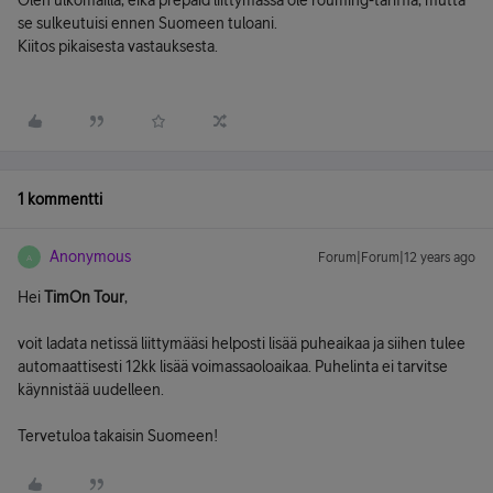
Olen ulkomailla, eikä prepaid liittymässä ole rouming-tariffia, mutta
se sulkeutuisi ennen Suomeen tuloani.
Kiitos pikaisesta vastauksesta.
1 kommentti
Anonymous
Forum|Forum|12 years ago
A
Hei
TimOn Tour
,
voit ladata netissä liittymääsi helposti lisää puheaikaa ja siihen tulee
automaattisesti 12kk lisää voimassaoloaikaa. Puhelinta ei tarvitse
käynnistää uudelleen.
Tervetuloa takaisin Suomeen!