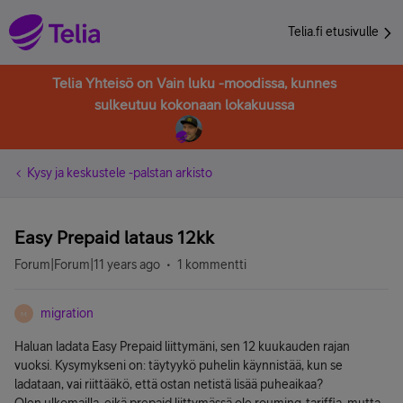
Telia.fi etusivulle
Telia Yhteisö on Vain luku -moodissa, kunnes
sulkeutuu kokonaan lokakuussa
Kysy ja keskustele -palstan arkisto
Easy Prepaid lataus 12kk
Forum|Forum|11 years ago
1 kommentti
migration
M
Haluan ladata Easy Prepaid liittymäni, sen 12 kuukauden rajan
vuoksi. Kysymykseni on: täytyykö puhelin käynnistää, kun se
ladataan, vai riittääkö, että ostan netistä lisää puheaikaa?