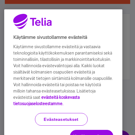
Älä jää paitsi – osallistu ja voita!
Tilaa Telian uutiskirje ja olet mukana arvonnassa.
Käytämme sivustollamme evästeitä
Samalla saat parhaat asiakasedut suoraan
Käytämme sivustollamme evästeitä ja vastaavia
sähköpostiisi.
teknologioita käyttökokemuksen parantamiseksi sekä
toiminnallisiin, tilastollisiin ja markkinointitarkoituksiin.
Voit hallinnoida evästevalintojasi alla. Kaikki luokat
Tilaa nyt
sisältävät kolmansien osapuolien evästeitä ja
merkitsevät tietojen siirtämistä kolmansille osapuolille.
Voit hallinnoida evästeitä tai poistaa ne käytöstä
milloin tahansa evästeasetuksissa. Lisätietoja
evästeistä saat
evästeitä koskevasta
tietosuojaselosteestamme.
Käyttöehdot
Accessibility statement
Evästeasetukset