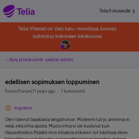
Telia.fi etusivulle
Telia Yhteisö on Vain luku -moodissa, kunnes
sulkeutuu kokonaan lokakuussa
Kysy ja keskustele -palstan arkisto
edellisen sopimuksen loppuminen
Forum|Forum|11 years ago
1 kommentti
migration
M
Olen tilannut laajakaista langattoman. Modeemi tuli jo, antennia ei
vielä, eikä infoa ajoista. Muuta infoa ei ole kuulunut kuin
tilausvahvistus.Pitääkö mun irtisanoa erikseen nyt käytössä oleva