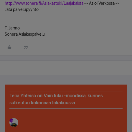
http://www.sonera.fi/Asiakastuki/Laajakaista
-> Asioi Verkossa ->
Jätä palvelupyyntö
T. Jarmo
Sonera Asiakaspalvelu
Telia Yhteisö on Vain luku -moodissa, kunnes
sulkeutuu kokonaan lokakuussa