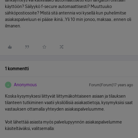
lankayhteys vai katkeaako automaattisesti kun langaton otetaan
käyttöön? Säilyykö f-secure automaattisesti? Muuttuuko
sähköpostiosoite? Mistä sitä antennia voi kysellä kun puhelimitse
asiakaspalveluun ei pääse ikinä...Yli 10 min jonoo, maksaa...ennen oli
ilmanen.
1 kommentti
Anonymous
Forum|Forum|17 years ago
A
Koska kysymyksesi liittyvät liittymäkohtaiseen asiaan ja tilauksen
tilanteen tutkiminen vaatii yksilöllisiä asiakastietoja, kysymyksiisi saat
vastauksen ottamalla yhteyden asiakaspalveluumme.
Voit lähettää asiasta myös palvelupyynnön asiakaspalvelumme
käsiteltäväksi, valitsemalla: