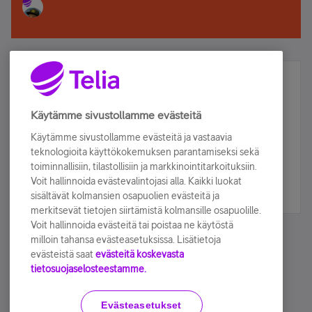
Älä jää paitsi – osallistu ja voita!
Tilaa Telian uutiskirje ja olet mukana arvonnassa.
Käytämme sivustollamme evästeitä
Samalla saat parhaat asiakasedut suoraan
Käytämme sivustollamme evästeitä ja vastaavia
sähköpostiisi.
teknologioita käyttökokemuksen parantamiseksi sekä
toiminnallisiin, tilastollisiin ja markkinointitarkoituksiin.
Voit hallinnoida evästevalintojasi alla. Kaikki luokat
Tilaa nyt
sisältävät kolmansien osapuolien evästeitä ja
merkitsevät tietojen siirtämistä kolmansille osapuolille.
Voit hallinnoida evästeitä tai poistaa ne käytöstä
milloin tahansa evästeasetuksissa. Lisätietoja
evästeistä saat
evästeitä koskevasta
tietosuojaselosteestamme.
Käyttöehdot
Accessibility statement
Evästeasetukset