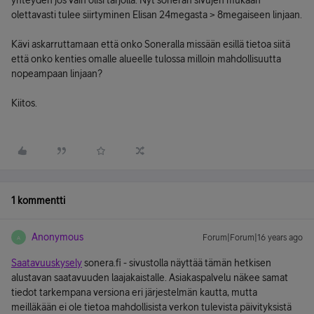
yhteyden jos vain olisi tarjolla. Nyt soneran sivujen mukaan
olettavasti tulee siirtyminen Elisan 24megasta > 8megaiseen linjaan.
Kävi askarruttamaan että onko Soneralla missään esillä tietoa siitä
että onko kenties omalle alueelle tulossa milloin mahdollisuutta
nopeampaan linjaan?
Kiitos.
1 kommentti
Anonymous
Forum|Forum|16 years ago
A
Saatavuuskysely
sonera.fi - sivustolla näyttää tämän hetkisen
alustavan saatavuuden laajakaistalle. Asiakaspalvelu näkee samat
tiedot tarkempana versiona eri järjestelmän kautta, mutta
meilläkään ei ole tietoa mahdollisista verkon tulevista päivityksistä