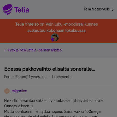
Telia.fi etusivulle
Telia Yhteisö on Vain luku -moodissa, kunnes
sulkeutuu kokonaan lokakuussa
Kysy ja keskustele -palstan arkisto
Edessä pakkovaihto elisalta soneralle...
Forum|Forum|11 years ago
1 kommentti
migration
M
Elikkä firma vaihtaa kaikkien työntekijöiden yhteydet soneralle.
Onneksi olkoon. :)
Mutta joo, itseäni mietityttää nopeus. Saisin vaikka 100megan