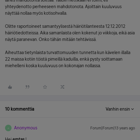
lähes mahdotonta soittaa. Tällöin nettikään ei toimi, eli
yhteydenotto perheeseen mahdotonota. Ajoittain kuuluvuus
näyttää nollaa myös kotisohvalla.
Olitte raportoineet samantyylisestä häiriötilanteesta 12.12.2012
häiriötiedotteissa. Aika samanlaista olen kokenut jo viikkoja, eikä asia
näytä paranevan. Onko tähän mitään tehtävissä.
Aiheuttaa tietynlaista turvattomuuden tunnetta kun kävelen illalla
22 maissa kotiin töistä pimeillä kaduilla, enkä pysty soittamaan
miehelleni koska kuuluvuus on kokonajan nollassa.
10 kommenttia
Vanhin ensin
Anonymous
Forum|Forum|13 years ago
A
Hei
emtas
!