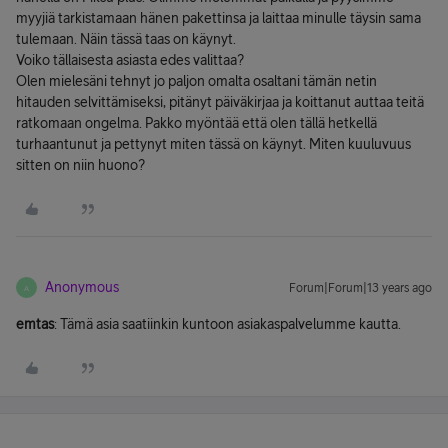
myyjiä tarkistamaan hänen pakettinsa ja laittaa minulle täysin sama
tulemaan. Näin tässä taas on käynyt.
Voiko tällaisesta asiasta edes valittaa?
Olen mielesäni tehnyt jo paljon omalta osaltani tämän netin
hitauden selvittämiseksi, pitänyt päiväkirjaa ja koittanut auttaa teitä
ratkomaan ongelma. Pakko myöntää että olen tällä hetkellä
turhaantunut ja pettynyt miten tässä on käynyt. Miten kuuluvuus
sitten on niin huono?
Anonymous
Forum|Forum|13 years ago
A
emtas
: Tämä asia saatiinkin kuntoon asiakaspalvelumme kautta.