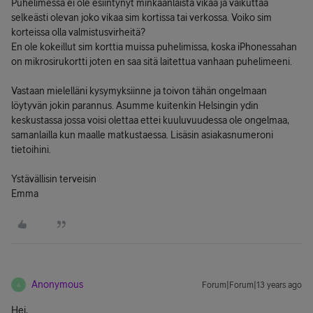
Puhelimessa ei ole esiintynyt minkäänlaista vikaa ja vaikuttaa
selkeästi olevan joko vikaa sim kortissa tai verkossa. Voiko sim
korteissa olla valmistusvirheitä?
En ole kokeillut sim korttia muissa puhelimissa, koska iPhonessahan
on mikrosirukortti joten en saa sitä laitettua vanhaan puhelimeeni.
Vastaan mielelläni kysymyksiinne ja toivon tähän ongelmaan
löytyvän jokin parannus. Asumme kuitenkin Helsingin ydin
keskustassa jossa voisi olettaa ettei kuuluvuudessa ole ongelmaa,
samanlailla kun maalle matkustaessa. Lisäsin asiakasnumeroni
tietoihini.
Ystävällisin terveisin
Emma
Anonymous
Forum|Forum|13 years ago
A
Hei,