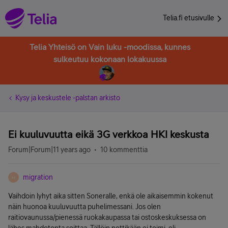
Telia.fi etusivulle
Telia Yhteisö on Vain luku -moodissa, kunnes
sulkeutuu kokonaan lokakuussa
Kysy ja keskustele -palstan arkisto
Ei kuuluvuutta eikä 3G verkkoa HKI keskusta
Forum|Forum|11 years ago
10 kommenttia
migration
M
Vaihdoin lyhyt aika sitten Soneralle, enkä ole aikaisemmin kokenut
näin huonoa kuuluvuutta puhelimessani. Jos olen
raitiovaunussa/pienessä ruokakaupassa tai ostoskeskuksessa on