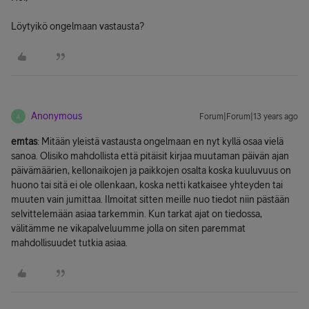
Löytyikö ongelmaan vastausta?
Anonymous
Forum|Forum|13 years ago
A
emtas
: Mitään yleistä vastausta ongelmaan en nyt kyllä osaa vielä
sanoa. Olisiko mahdollista että pitäisit kirjaa muutaman päivän ajan
päivämäärien, kellonaikojen ja paikkojen osalta koska kuuluvuus on
huono tai sitä ei ole ollenkaan, koska netti katkaisee yhteyden tai
muuten vain jumittaa. Ilmoitat sitten meille nuo tiedot niin pästään
selvittelemään asiaa tarkemmin. Kun tarkat ajat on tiedossa,
välitämme ne vikapalveluumme jolla on siten paremmat
mahdollisuudet tutkia asiaa.