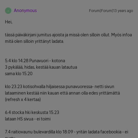
Anonymous
Forum|Forum|13 years ago
A
Hei,
tässä päiväkirjani jumitus ajoista ja missä olen silloin ollut. Myös infoa
mitä olen silloin yrittänyt ladata.
5.4 klo 14.28 Punavuori - kotona
3 pykälää, hidas, kestää kauan latautua
sama klo 15.20
klo 23.23 kotisohvalla hiljaisessa punavuoressa- netti sivun
lataaminen kestää niin kauan että annan olla edes yrittämättä
(refresh x 4 kertaa)
6.4 stocka hki keskusta 15.23
lataan HS sivua - ei toimi
7.4 raitiovaunu bulevardilla klo 18.09 - yritän ladata facebookia - ei