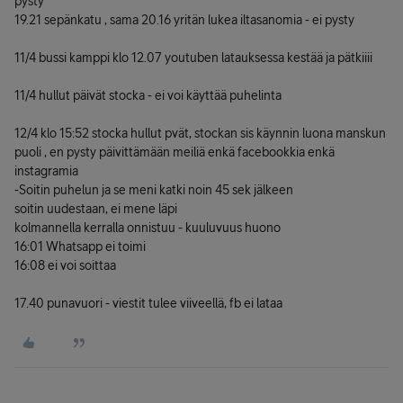
pysty
19.21 sepänkatu , sama 20.16 yritän lukea iltasanomia - ei pysty
11/4 bussi kamppi klo 12.07 youtuben latauksessa kestää ja pätkiiii
11/4 hullut päivät stocka - ei voi käyttää puhelinta
12/4 klo 15:52 stocka hullut pvät, stockan sis käynnin luona manskun
puoli , en pysty päivittämään meiliä enkä facebookkia enkä
instagramia
-Soitin puhelun ja se meni katki noin 45 sek jälkeen
soitin uudestaan, ei mene läpi
kolmannella kerralla onnistuu - kuuluvuus huono
16:01 Whatsapp ei toimi
16:08 ei voi soittaa
17.40 punavuori - viestit tulee viiveellä, fb ei lataa