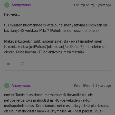
Anonymous
Forum|Forum|13 years ago
A
Hei vielä...
tuli muuten huomanneeksi että puhelimeni/liittymä ei koskaan ole
käyttänyt 4G verkkoa. Miksi? (Puhelimeni on uusin Iphone 5)
Maksoin kuitenkin suht. nopeasta netistä - eikä tämänhetkinen
toiminta vastaa [u:d9afcei7]ollenkaan[/u:d9afcei7] mitä oletin sen
olevan. Puhelimessa LTE on aktivoitu. Mikä mättää?
Anonymous
Forum|Forum|13 years ago
A
emtas
: Tarkistin asiakasnumerollasi että liittymälläsi ei ole
nettipakettia, joka mahdollistaisi 4G -palveluiden käytön
matkapuhelimellasi. Korottamalla netin osuutta yhdellä plus tasolla,
on sinun mahdollista hankkia liittymällesi 4G -nettipaketti. Plus -