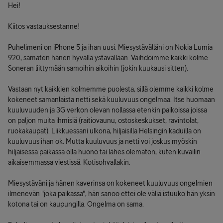
Hei!
Kiitos vastauksestanne!
Puhelimeni on iPhone 5 ja ihan uusi. Miesystävälläni on Nokia Lumia
920, samaten hänen hyvällä ystävällään. Vaihdoimme kaikki kolme
Soneran liittymään samoihin aikoihin (jokin kuukausi sitten).
Vastaan nyt kaikkien kolmemme puolesta, sillä olemme kaikki kolme
kokeneet samanlaista netti sekä kuuluvuus ongelmaa. Itse huomaan
kuuluvuuden ja 3G verkon olevan nollassa etenkin paikoissa joissa
on paljon muita ihmisiä (raitiovaunu, ostoskeskukset, ravintolat,
ruokakaupat). Liikkuessani ulkona, hiljaisilla Helsingin kaduilla on
kuuluvuus ihan ok. Mutta kuuluvuus ja netti voi joskus myöskin
hiljaisessa paikassa olla huono tai lähes olematon, kuten kuvailin
aikaisemmassa viestissä. Kotisohvallakin.
Miesystäväni ja hänen kaverinsa on kokeneet kuuluvuus ongelmien
ilmenevän "joka paikassa", hän sanoo ettei ole väliä istuuko hän yksin
kotona tai on kaupungilla. Ongelma on sama.