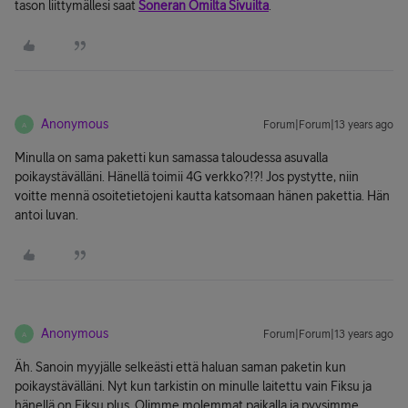
tason liittymällesi saat
Soneran Omilta Sivuilta
.
Anonymous
Forum|Forum|13 years ago
A
Minulla on sama paketti kun samassa taloudessa asuvalla
poikaystävälläni. Hänellä toimii 4G verkko?!?! Jos pystytte, niin
voitte mennä osoitetietojeni kautta katsomaan hänen pakettia. Hän
antoi luvan.
Anonymous
Forum|Forum|13 years ago
A
Äh. Sanoin myyjälle selkeästi että haluan saman paketin kun
poikaystävälläni. Nyt kun tarkistin on minulle laitettu vain Fiksu ja
hänellä on Fiksu plus. Olimme molemmat paikalla ja pyysimme