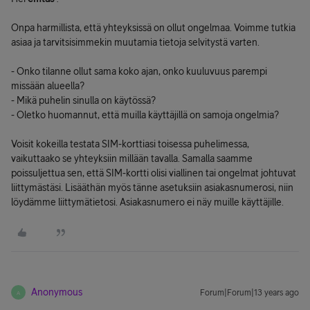
Onpa harmillista, että yhteyksissä on ollut ongelmaa. Voimme tutkia
asiaa ja tarvitsisimmekin muutamia tietoja selvitystä varten.
- Onko tilanne ollut sama koko ajan, onko kuuluvuus parempi
missään alueella?
- Mikä puhelin sinulla on käytössä?
- Oletko huomannut, että muilla käyttäjillä on samoja ongelmia?
Voisit kokeilla testata SIM-korttiasi toisessa puhelimessa,
vaikuttaako se yhteyksiin millään tavalla. Samalla saamme
poissuljettua sen, että SIM-kortti olisi viallinen tai ongelmat johtuvat
liittymästäsi. Lisääthän myös tänne asetuksiin asiakasnumerosi, niin
löydämme liittymätietosi. Asiakasnumero ei näy muille käyttäjille.
Anonymous
Forum|Forum|13 years ago
A