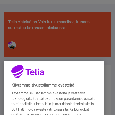
Telia Yhteisö on Vain luku -moodissa, kunnes
sulkeutuu kokonaan lokakuussa
Älä jää paitsi – osallistu ja voita!
Tilaa Telian uutiskirje ja olet mukana arvonnassa.
Käytämme sivustollamme evästeitä
Samalla saat parhaat asiakasedut suoraan
Käytämme sivustollamme evästeitä ja vastaavia
sähköpostiisi.
teknologioita käyttökokemuksen parantamiseksi sekä
toiminnallisiin, tilastollisiin ja markkinointitarkoituksiin.
Voit hallinnoida evästevalintojasi alla. Kaikki luokat
Tilaa nyt
sisältävät kolmansien osapuolien evästeitä ja