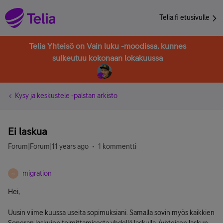
Telia.fi etusivulle
Telia Yhteisö on Vain luku -moodissa, kunnes
sulkeutuu kokonaan lokakuussa
Kysy ja keskustele -palstan arkisto
Ei laskua
Forum|Forum|11 years ago
1 kommentti
migration
M
Hei,
Uusin viime kuussa useita sopimuksiani. Samalla sovin myös kaikkien