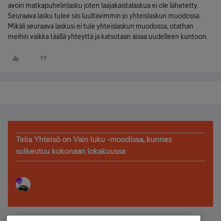
avoin matkapuhelinlasku joten laajakaistalaskua ei ole lähetetty.
Seuraava lasku tulee siis luultavimmin jo yhteislaskun muodossa.
Mikäli seuraava laskusi ei tule yhteislaskun muodossa, otathan
meihin vaikka täällä yhteyttä ja katsotaan asiaa uudelleen kuntoon.
Telia Yhteisö on Vain luku -moodissa, kunnes
sulkeutuu kokonaan lokakuussa