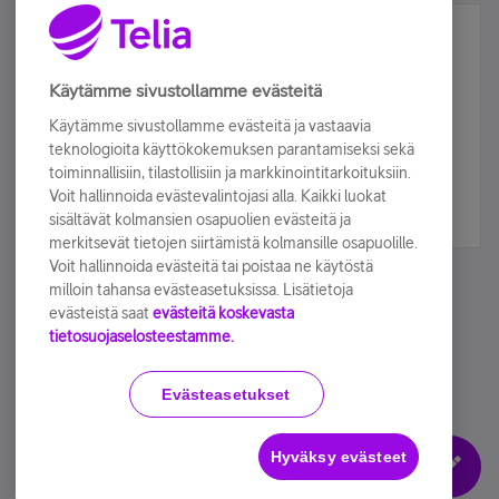
Älä jää paitsi – osallistu ja voita!
Tilaa Telian uutiskirje ja olet mukana arvonnassa.
Käytämme sivustollamme evästeitä
Samalla saat parhaat asiakasedut suoraan
Käytämme sivustollamme evästeitä ja vastaavia
sähköpostiisi.
teknologioita käyttökokemuksen parantamiseksi sekä
toiminnallisiin, tilastollisiin ja markkinointitarkoituksiin.
Voit hallinnoida evästevalintojasi alla. Kaikki luokat
Tilaa nyt
sisältävät kolmansien osapuolien evästeitä ja
merkitsevät tietojen siirtämistä kolmansille osapuolille.
Voit hallinnoida evästeitä tai poistaa ne käytöstä
milloin tahansa evästeasetuksissa. Lisätietoja
evästeistä saat
evästeitä koskevasta
tietosuojaselosteestamme.
Käyttöehdot
Accessibility statement
Evästeasetukset
Hyväksy evästeet
Evästeasetukset