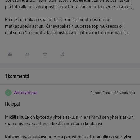
Soneran laskujen toimittamisesta yhdellä laskulla. (yhteisen laskun
piti tulla alkuun sähköpostiin ja sitten voisin muuttaa sen e-laskuksi).
En ole kuitenkaan saanut tässä kuussa muuta laskua kuin
matkapuhelinlaskun. Kanavapaketin uudessa sopimuksessa oli
maksuton 2 kk, mutta laajakaistalaskun pitäisi kai tulla normaalisti.
1 kommentti
Anonymous
Forum|Forum|12 years ago
A
Heippa!
Mikäli sinulle on kytketty yhteislasku, niin ensimmäisen yhteislaskun
saapumisessa saattanee kestää muutama kuukausi.
Katsoin myös asiakasnumerosi perusteella, että sinulla on vain yksi