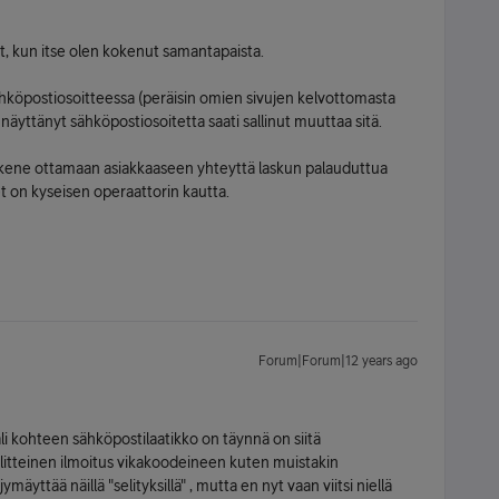
t, kun itse olen kokenut samantapaista.
sähköpostiosoitteessa (peräisin omien sivujen kelvottomasta
 näyttänyt sähköpostiosoitetta saati sallinut muuttaa sitä.
kykene ottamaan asiakkaaseen yhteyttä laskun palauduttua
 on kyseisen operaattorin kautta.
Forum|Forum|12 years ago
i kohteen sähköpostilaatikko on täynnä on siitä
elitteinen ilmoitus vikakoodeineen kuten muistakin
ymäyttää näillä "selityksillä" , mutta en nyt vaan viitsi niellä