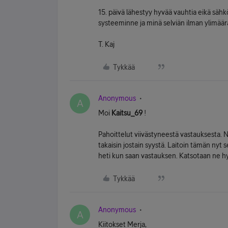
15. päivä lähestyy hyvää vauhtia eikä sähk
systeeminne ja minä selviän ilman ylimääräis
T. Kaj
Tykkää
Anonymous
A
Moi
Kaitsu_69
!
Pahoittelut viivästyneestä vastauksesta.
takaisin jostain syystä. Laitoin tämän nyt s
heti kun saan vastauksen. Katsotaan ne hy
Tykkää
Anonymous
A
Kiitokset Merja,