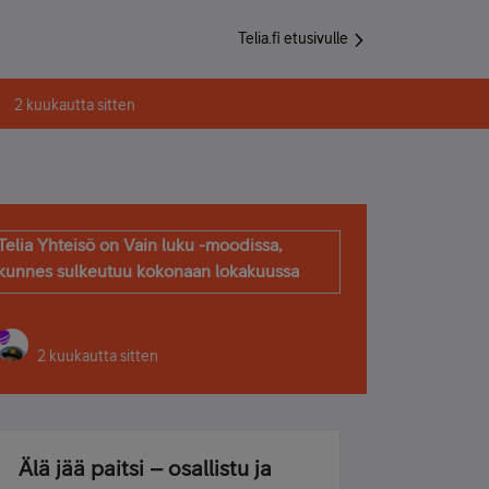
Telia.fi etusivulle
2 kuukautta sitten
Telia Yhteisö on Vain luku -moodissa,
kunnes sulkeutuu kokonaan lokakuussa
2 kuukautta sitten
Älä jää paitsi – osallistu ja