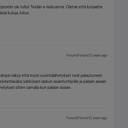
öpostiin ole tullut Teidän e-laskuanne. Oletan että korjaatte
iä kuluja, kiitos.
Forum|Forum|12 years ago
 Näinpä näkyy että myös uusintalähetykset ovat palautuneet
elvitettäväksi sähköisen laskun asiantuntijoille ja palaan asiaan
vitykset sitten samalla kun palaan asiaan.
Forum|Forum|12 years ago