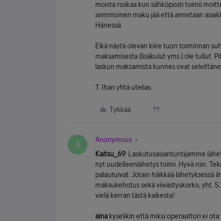
moista roskaa kun sähköposti toimii moit
semmoinen maku jää että annetaan asiak
Hänessä.
Eikä näytä olevan kiire tuon toiminnan su
maksamisesta (lisäkulut yms.) ole tullut. 
laskun maksamista kunnes ovat selvittänee
T. Ihan yhtä utelias
Tykkää
Anonymous
A
Kaitsu_69
: Laskutusasiantuntijamme lähetti
nyt uudelleenlähetys toimi. Hyvä niin. Te
palautuivat. Jotain häikkää lähetyksessä i
maksukehotus sekä viivästyskorko, yht. 5,13
vielä kerran tästä kaikesta!
aina
kyselikin että miksi operaattori ei ot