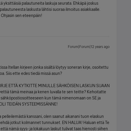
kä yksittäisiä palautuneita laskuja seurata. Ehkäpä joskus
palautuneesta laskusta lähtisi suoraa ilmoitus asiakkaalle.
. Ohjasin sen eteenpäin!
Forum|Forum|12 years ago
sa Itellan kirjeen jonka sisältä löytyy soneran kirje, osoitettu
a. Siis ette edes tiedä missä asun?
AATEKIRJE ETTÄ KYTKITTE MINULLE SÄHKÖISEN LASKUN SIJAAN
ä tämä meinaa ja kenen luvalla te sen teitte? Kehoitatte
ni sähköpostiosoitteeseen kun tämä nimenomaan on SE ja
KA OLI TEIDÄN SYSTEEMISSÄNNE!
ta pelleilemästä kanssani, olen saanut aikanani tuon elaskun
si tehdä jotkut kolmannet tunnukset. EN HALUA! Haluan että Te
 että nämä syys- ja lokakuun laskut tulivat taas hienosti siihen