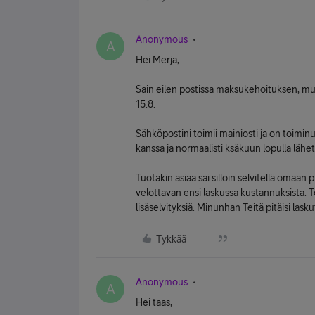
Anonymous
A
Hei Merja,
Sain eilen postissa maksukehoituksen, mut
15.8.
Sähköpostini toimii mainiosti ja on toiminu
kanssa ja normaalisti ksäkuun lopulla lähete
Tuotakin asiaa sai silloin selvitellä omaan
velottavan ensi laskussa kustannuksista. To
lisäselvityksiä. Minunhan Teitä pitäisi las
Tykkää
Anonymous
A
Hei taas,