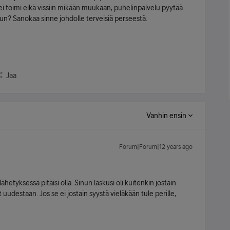
ei toimi eikä vissiin mikään muukaan, puhelinpalvelu pyytää
n? Sanokaa sinne johdolle terveisiä perseestä.
Jaa
Vanhin ensin
Forum|Forum|12 years ago
ähetyksessä pitäisi olla. Sinun laskusi oli kuitenkin jostain
 uudestaan. Jos se ei jostain syystä vieläkään tule perille,