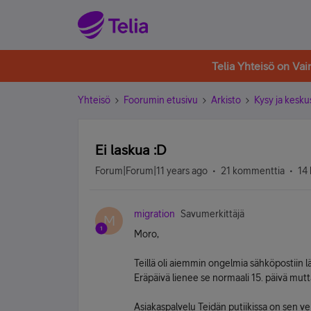
Telia Yhteisö on Va
Yhteisö
Foorumin etusivu
Arkisto
Kysy ja kesku
Ei laskua :D
Forum|Forum|11 years ago
21 kommenttia
14 
migration
Savumerkittäjä
M
Moro,
Teillä oli aiemmin ongelmia sähköpostiin l
Eräpäivä lienee se normaali 15. päivä mutta
Asiakaspalvelu Teidän putiikissa on sen ve