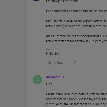
Ohikulkijan kommentti
Olen utelias kuulemaan Soneran selitykse
Minulla taisi olla vikaa sähköpostilaskun 
toiminnasta) ja systeemi sellainen ettei se
Aika kummallista, jos teleoperaattori ei 
toimittamattomana varsinkin kun yhteydet
Näin aina
Tykkää
Anonymous
A
Heh,
Etenkin tuo palautuminen naurattaa, mikäl
"postmasterin" ilmoituksessa täysin yksis
virhetilanteista. Tietämätöntä olisi helppo j