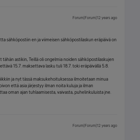
Forum|Forum|12 years ago
ta sähköpostiin en ja viimeisen sähköpostilaskun eräpäivä on
t tähän astikin, Teillä oli ongelmia noiden sähköpostilaskujen
ttävä 15.7. maksettava lasku tuli 18.7. toki eräpäivällä 5.8.
 piikkiin ja nyt tässä maksukehoituksessa ilmoitetaan minua
ivon että asia järjestyy ilman noita kuluja ja ilman
kuttaa oman ajan tuhlaamisesta, vaivasta, puhelinkuluista jne.
Forum|Forum|12 years ago