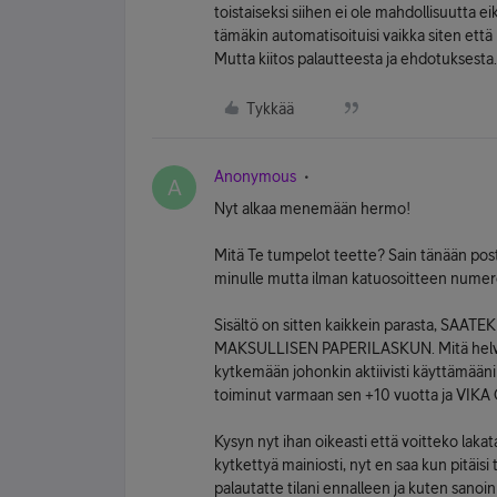
toistaiseksi siihen ei ole mahdollisuutta ei
tämäkin automatisoituisi vaikka siten että 
Mutta kiitos palautteesta ja ehdotuksesta
Tykkää
Anonymous
A
Nyt alkaa menemään hermo!
Mitä Te tumpelot teette? Sain tänään postis
minulle mutta ilman katuosoitteen numero
Sisältö on sitten kaikkein parasta, S
MAKSULLISEN PAPERILASKUN. Mitä helvetti
kytkemään johonkin aktiivisti käyttämää
toiminut varmaan sen +10 vuotta ja VI
Kysyn nyt ihan oikeasti että voitteko laka
kytkettyä mainiosti, nyt en saa kun pitäi
palautatte tilani ennalleen ja kuten sanoin