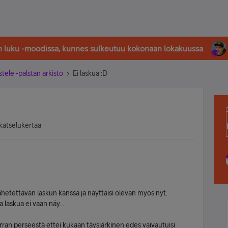
in luku -moodissa, kunnes sulkeutuu kokonaan lokakuussa
stele -palstan arkisto
Ei laskua :D
katselukertaa
ähetettävän laskun kanssa ja näyttäisi olevan myös nyt.
 laskua ei vaan näy...
rran perseestä ettei kukaan täysjärkinen edes vaivautuisi