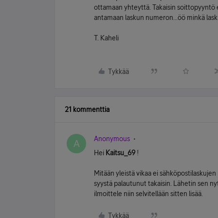
ottamaan yhteyttä. Takaisin soittopyyntö 
antamaan laskun numeron...öö minkä lasku
T. Kaheli
Tykkää
21 kommenttia
Anonymous
A
Hei
Kaitsu_69
!
Mitään yleistä vikaa ei sähköpostilaskujen l
syystä palautunut takaisin. Lähetin sen nyt
ilmoittele niin selvitellään sitten lisää.
Tykkää