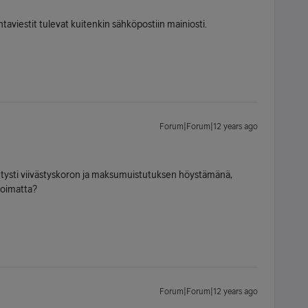
ntaviestit tulevat kuitenkin sähköpostiin mainiosti.
Forum|Forum|12 years ago
Tietysti viivästyskoron ja maksumuistutuksen höystämänä,
mioimatta?
Forum|Forum|12 years ago