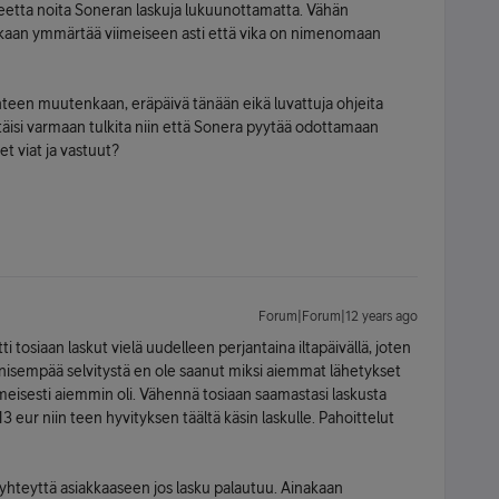
teetta noita Soneran laskuja lukuunottamatta. Vähän
kaan ymmärtää viimeiseen asti että vika on nimenomaan
hteen muutenkaan, eräpäivä tänään eikä luvattuja ohjeita
Pitäisi varmaan tulkita niin että Sonera pyytää odottamaan
t viat ja vastuut?
Forum|Forum|12 years ago
 tosiaan laskut vielä uudelleen perjantaina iltapäivällä, joten
knisempää selvitystä en ole saanut miksi aiemmat lähetykset
lmeisesti aiemmin oli. Vähennä tosiaan saamastasi laskusta
 eur niin teen hyvityksen täältä käsin laskulle. Pahoittelut
a yhteyttä asiakkaaseen jos lasku palautuu. Ainakaan