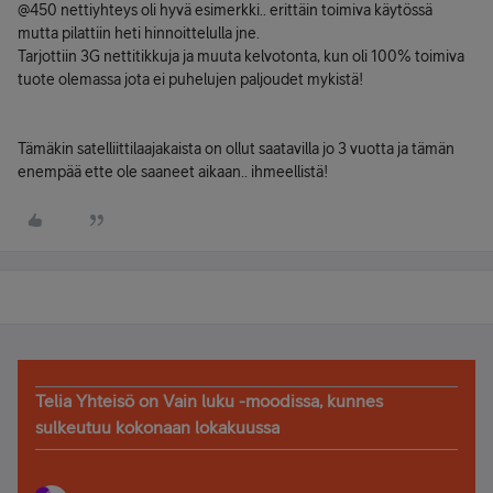
@450 nettiyhteys oli hyvä esimerkki.. erittäin toimiva käytössä
mutta pilattiin heti hinnoittelulla jne.
Tarjottiin 3G nettitikkuja ja muuta kelvotonta, kun oli 100% toimiva
tuote olemassa jota ei puhelujen paljoudet mykistä!
Tämäkin satelliittilaajakaista on ollut saatavilla jo 3 vuotta ja tämän
enempää ette ole saaneet aikaan.. ihmeellistä!
Telia Yhteisö on Vain luku -moodissa, kunnes
sulkeutuu kokonaan lokakuussa