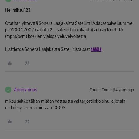
Hei
miksu123
!
Otathan yhteyttä Sonera Laajakaista Satelliitti Asiakaspalveluumme
p. 0200 27007 (valinta 2 – satelliittilaajakaista) arkisin klo 8–16
(mpm/pvm) koskien yleispalveluvelvoitetta.
Lisätietoa Sonera Laajakaista Satelliitista saat
täältä
.
Anonymous
Forum|Forum|14 years ago
A
miksu saitko tähän mitään vastausta vai tarjottiinko sinulle jotain
mobiilisysteemiä hintaan 1000?