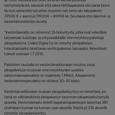
se toimi. Viimeksi kun oltiin soneran kanssa puheissa
nettiyhteydestä, sanoivat että sateenliittilaajakaista olisi paras keino.
No kun sateenlitti tuli sitten myyntiin niin hinta oli= laitepaketti
399,00 € + asennus 199,00€ + 69.90€ kk. Seuraava otos liikenne- ja
viestintäministeriön sivuilta
"Viestintävirasto on nimennyt 26 teleyritystä, jotka ovat velvollisia
tarjoamaan kuluttaja- ja yritysasiakkaille internetyhteyspalveluja
yleispalveluna. Lisäksi Digita Oy on nimetty yleispalvelun
toteuttamiseksi tarvittavan verkkopalvelun tarjoajaksi. Velvoitteet
tulevat voimaan 1.7.2010.
Päätösten taustalla on viestintämarkkinalain muutos, jossa
yleispalveluun kuuluvan internetyhteyden uudeksi
vähimmäisnopeudeksi on määritelty 1 Mbit/s. Aikaisemmin
tiedonsiirtonopeudeksi on riittänyt 30–50 kbit/s.
Viestintämarkkinalain mukaan yleispalveluyritys on nimettävä, jos
tämä on välttämätöntä yleispalvelun tarjonnan takaamiseksi tietyllä
alueella. Viestintävirasto selvitti laajakaistapalvelujen tarjontaa 380
yksittäisen kunnan tai kunnan osan alueella. Näistä yli 330 alueelle
nimettiin yleispalveluyritys.