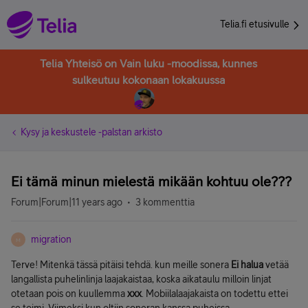
Telia.fi etusivulle
Telia Yhteisö on Vain luku -moodissa, kunnes
sulkeutuu kokonaan lokakuussa
Kysy ja keskustele -palstan arkisto
Ei tämä minun mielestä mikään kohtuu ole???
Forum|Forum|11 years ago
3 kommenttia
migration
M
Terve! Mitenkä tässä pitäisi tehdä. kun meille sonera
Ei halua
vetää
langallista puhelinlinja laajakaistaa, koska aikataulu milloin linjat
otetaan pois on kuullemma
xxx
. Mobiilalaajakaista on todettu ettei