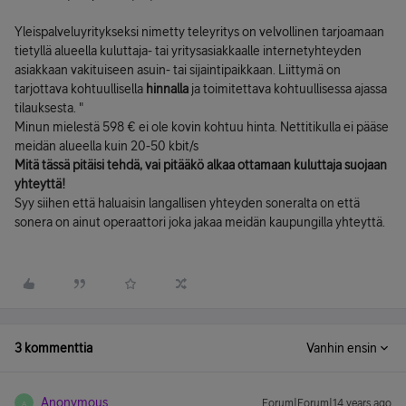
Yleispalveluyritykseksi nimetty teleyritys on velvollinen tarjoamaan
tietyllä alueella kuluttaja- tai yritysasiakkaalle internetyhteyden
asiakkaan vakituiseen asuin- tai sijaintipaikkaan. Liittymä on
tarjottava kohtuullisella
hinnalla
ja toimitettava kohtuullisessa ajassa
tilauksesta. "
Minun mielestä 598 € ei ole kovin kohtuu hinta. Nettitikulla ei pääse
meidän alueella kuin 20-50 kbit/s
Mitä tässä pitäisi tehdä, vai pitääkö alkaa ottamaan kuluttaja suojaan
yhteyttä!
Syy siihen että haluaisin langallisen yhteyden soneralta on että
sonera on ainut operaattori joka jakaa meidän kaupungilla yhteyttä.
3 kommenttia
Vanhin ensin
Anonymous
Forum|Forum|14 years ago
A