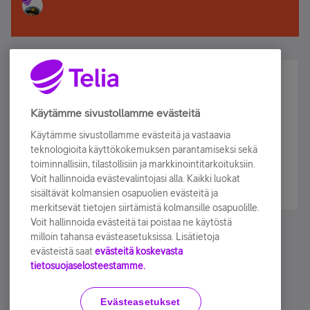
Älä jää paitsi – osallistu ja voita!
Tilaa Telian uutiskirje ja olet mukana arvonnassa.
Käytämme sivustollamme evästeitä
Samalla saat parhaat asiakasedut suoraan
Käytämme sivustollamme evästeitä ja vastaavia
sähköpostiisi.
teknologioita käyttökokemuksen parantamiseksi sekä
toiminnallisiin, tilastollisiin ja markkinointitarkoituksiin.
Voit hallinnoida evästevalintojasi alla. Kaikki luokat
Tilaa nyt
sisältävät kolmansien osapuolien evästeitä ja
merkitsevät tietojen siirtämistä kolmansille osapuolille.
Voit hallinnoida evästeitä tai poistaa ne käytöstä
milloin tahansa evästeasetuksissa. Lisätietoja
evästeistä saat
evästeitä koskevasta
tietosuojaselosteestamme.
Käyttöehdot
Accessibility statement
Evästeasetukset