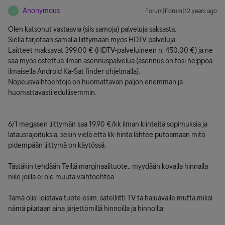
Anonymous
Forum|Forum|12 years ago
A
Olen katsonut vastaavia (siis samoja) palveluja saksasta.
Siellä tarjotaan samalla liittymään myös HDTV palveluja.
Laitteet maksavat 399,00 € (HDTV-palveluineen n. 450,00 €) ja ne
saa myös ostettua ilman asennuspalvelua (asennus on tosi helppoa
ilmaisella Android Ka-Sat finder ohjelmalla).
Nopeusvaihtoehtoja on huomattavan paljon enemmän ja
huomattavasti edullisemmin.
6/1 megasen liittymän saa 19,90 €/kk ilman kiinteitä sopimuksia ja
latausrajoituksia, sekin vielä että kk-hinta lähtee putoamaan mitä
pidempään liittymä on käytössä.
Tästäkin tehdään Teillä marginaalituote.. myydään kovalla hinnalla
niile joilla ei ole muuta vaihtoehtoa.
Tämä olisi loistava tuote esim. satelliitti TV:tä haluavalle mutta miksi
nämä pilataan aina järjettömillä hinnoilla ja hinnoilla.