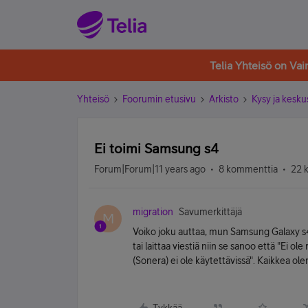
Telia Yhteisö on Va
Yhteisö
Foorumin etusivu
Arkisto
Kysy ja kesku
Ei toimi Samsung s4
Forum|Forum|11 years ago
8 kommenttia
22 
migration
Savumerkittäjä
M
Voiko joku auttaa, mun Samsung Galaxy s4 
tai laittaa viestiä niin se sanoo että "Ei ol
(Sonera) ei ole käytettävissä". Kaikkea olen