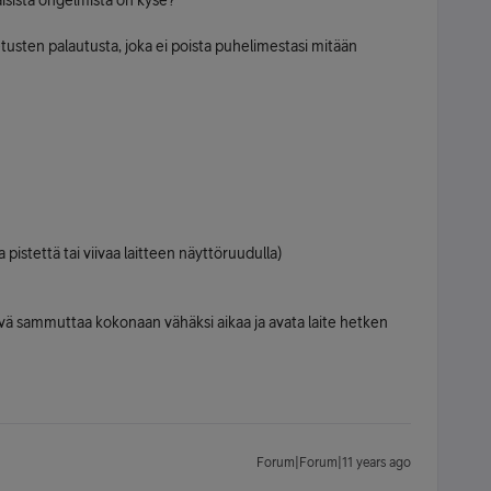
aisista ongelmista on kyse?
tusten palautusta, joka ei poista puhelimestasi mitään
pistettä tai viivaa laitteen näyttöruudulla)
vä sammuttaa kokonaan vähäksi aikaa ja avata laite hetken
Forum|Forum|11 years ago