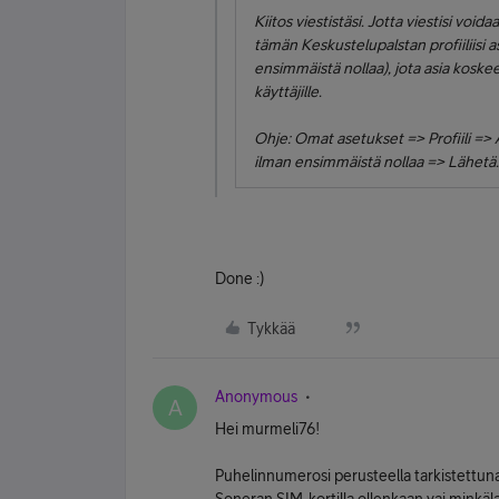
Kiitos viestistäsi. Jotta viestisi voida
tämän Keskustelupalstan profiiliisi
ensimmäistä nollaa), jota asia kosk
käyttäjille.
Ohje: Omat asetukset => Profiili =
ilman ensimmäistä nollaa => Lähetä.
Done :)
Tykkää
Anonymous
A
Hei murmeli76!
Puhelinnumerosi perusteella tarkistettuna