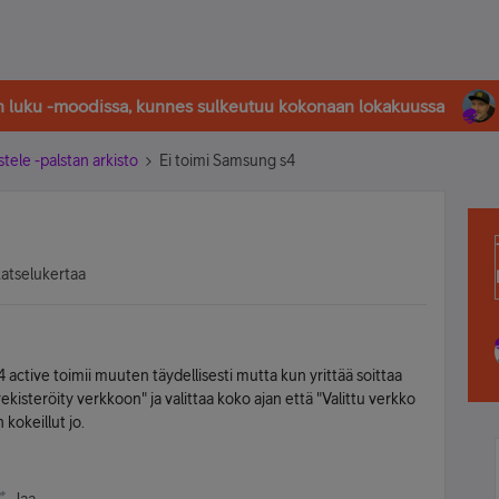
in luku -moodissa, kunnes sulkeutuu kokonaan lokakuussa
stele -palstan arkisto
Ei toimi Samsung s4
katselukertaa
active toimii muuten täydellisesti mutta kun yrittää soittaa
e rekisteröity verkkoon" ja valittaa koko ajan että "Valittu verkko
 kokeillut jo.