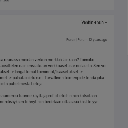
Jaa
Vanhin ensin
Forum|Forum|12 years ago
a reunassa meidän verkon merkkiä lainkaan? Toimiiko
Suosittelen näin ensi alkuun verkkoasetuste nollausta. Sen voi
ukset -> langattomat toiminnot/lisäasetukset ->
met -> palauta oletukset. Turvallinen toimenpide tehdä joka
ista puhelimesta tietoja.
asnumerosi tuonne käyttäjäprofiilitietoihin niin katsotaan
merolisäyksen tehnyt niin tiedetään ottaa asia käsittelyyn.