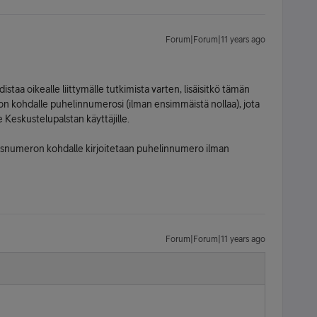
Forum|Forum|11 years ago
hdistaa oikealle liittymälle tutkimista varten, lisäisitkö tämän
ron kohdalle puhelinnumerosi (ilman ensimmäistä nollaa), jota
 Keskustelupalstan käyttäjille.
kasnumeron kohdalle kirjoitetaan puhelinnumero ilman
Forum|Forum|11 years ago