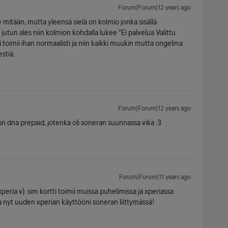
Forum|Forum|12 years ago
 mitään, mutta yleensä sielä on kolmio jonka sisällä
jutun ales niin kolmion kohdalla lukee "Ei palvelua Valittu
i toimii ihan normaalisti ja niin kaikki muukin mutta ongelma
estiä.
Forum|Forum|12 years ago
in dna prepaid, jotenka oli soneran suunnassa vika :3
Forum|Forum|11 years ago
peria v). sim kortti toimii muissa puhelimissa ja xperiassa
a nyt uuden xperian käyttööni soneran liittymässä!