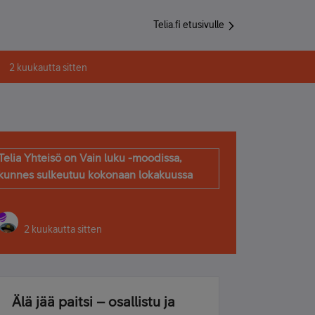
Telia.fi etusivulle
2 kuukautta sitten
Telia Yhteisö on Vain luku -moodissa,
kunnes sulkeutuu kokonaan lokakuussa
2 kuukautta sitten
Älä jää paitsi – osallistu ja