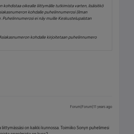
an kohdistaa oikealle liittymälle tutkimista varten, lisäisitkö
 asiakasnumeron kohdalle puhelinnumerosi (ilman
ee. Puhelinnumerosi ei näy muille Keskustelupalstan
> Asiakasnumeron kohdalle kirjoitetaan puhelinnumero
Forum|Forum|11 years ago
 liittymässäsi on kaikki kunnossa. Toimiiko Sonyn puhelimesi