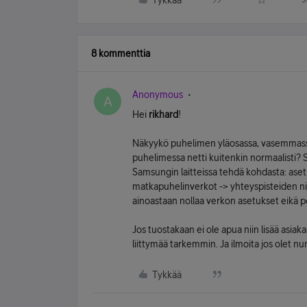
Tykkää
8 kommenttia
Anonymous
A
Hei
rikhard
!
Näkyykö puhelimen yläosassa, vasemmass
puhelimessa netti kuitenkin normaalisti? 
Samsungin laitteissa tehdä kohdasta: aset
matkapuhelinverkot -> yhteyspisteiden ni
ainoastaan nollaa verkon asetukset eikä po
Jos tuostakaan ei ole apua niin lisää asiak
liittymää tarkemmin. Ja ilmoita jos olet nu
Tykkää