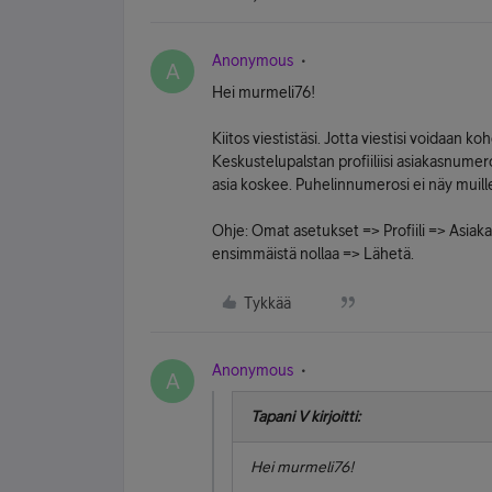
Anonymous
A
Hei murmeli76!
Kiitos viestistäsi. Jotta viestisi voidaan ko
Keskustelupalstan profiiliisi asiakasnume
asia koskee. Puhelinnumerosi ei näy muille
Ohje: Omat asetukset => Profiili => Asia
ensimmäistä nollaa => Lähetä.
Tykkää
Anonymous
A
Tapani V kirjoitti:
Hei murmeli76!