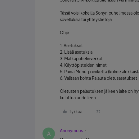
Soneran SIM-kortilla ollenkaan vai minkäl
Tässä voisi kokeilla Sonyn puhelimessa ole
sovelluksia tai yhteystietoja.
Ohje:
1. Asetukset
2. Lisää asetuksia
3. Matkapuhelinverkot
4. Käyttöpisteiden nimet
5. Paina Menu-painiketta (kolme alekkaista 
6. Valitaan kohta Palauta oletusasetukset
Oletusten palautuksen jälkeen laite on hy
kuluttua uudelleen.
Tykkää
Anonymous
A