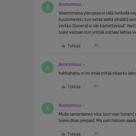
Anonymous
A
Vasemmassa yläosassa ei tällä hetkellä näy
huutomerkki, kun vetää sieltä ylhäältä sen 
verkko (Sonera) ei ole käytettävissä". Nett
tulee vastaan kun yrittää soittaa/ laittaa vi
Tykkää
Anonymous
A
hahhahaha, ei oo enää mitää vikaa ku laito
Tykkää
Anonymous
A
Mulla samanlainen vika, luuri vain toinen( x
toimii dnan prepaid. Mä vain haluisin saad
Tykkää