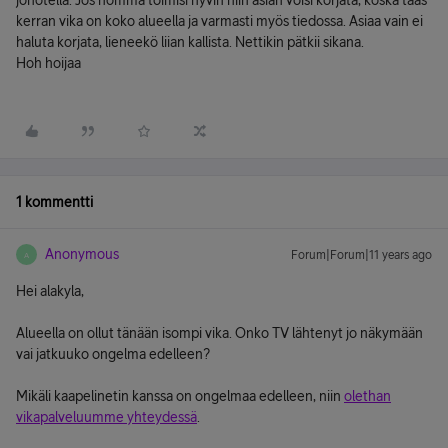
jonotella. Jos homma toimisi hyvin niin asian voisi korjata, koska taas
kerran vika on koko alueella ja varmasti myös tiedossa. Asiaa vain ei
haluta korjata, lieneekö liian kallista. Nettikin pätkii sikana.
Hoh hoijaa
1 kommentti
Anonymous
Forum|Forum|11 years ago
A
Hei alakyla,
Alueella on ollut tänään isompi vika. Onko TV lähtenyt jo näkymään
vai jatkuuko ongelma edelleen?
Mikäli kaapelinetin kanssa on ongelmaa edelleen, niin
olethan
vikapalveluumme yhteydessä
.