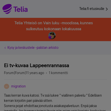
Telia.fi etusivulle
Telia Yhteisö on Vain luku -moodissa, kunnes
sulkeutuu kokonaan lokakuussa
Kysy ja keskustele -palstan arkisto
Ei tv-kuvaa Lappeenrannassa
Forum|Forum|11 years ago
1 kommentti
migration
M
Taas kerran kuva katosi. Tv:ssä lukee " viallinen palvelu " Edellisen
kerran kirjoitin pari päivää sitten.
Sonera pojat ehdottaa jonotusta asiakaspalveluun. Enpä jaksa