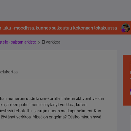
in luku -moodissa, kunnes sulkeutuu kokonaan lokakuussa
stele -palstan arkisto
Ei verkkoa
selukertaa
n numeroni uudella sim-kortilla. Lähetin aktivointiviestin
ka jälkeen puhelimeni ei löytänyt verkkoa, kuten
iestissä kehotettiin ja suljin uuden matkapuhelimeni. Kun
 löytänyt verkkoa. Missä on ongelma? Olisiko minun hyvä