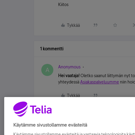
Kiitos
Tykkää
1 kommentti
Anonymous
A
Hei vaataja!
Oletko saanut liittymän nyt t
yhteydessä
Asiakaspalveluumme
niin hoi
Tykkää
Käytämme sivustollamme evästeitä
Käytämme sivustollamme evästeitä ja vastaavia teknologioita kä