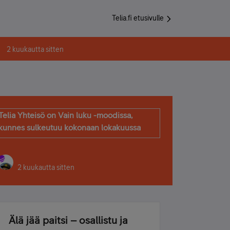
Telia.fi etusivulle
2 kuukautta sitten
Telia Yhteisö on Vain luku -moodissa,
kunnes sulkeutuu kokonaan lokakuussa
2 kuukautta sitten
Älä jää paitsi – osallistu ja