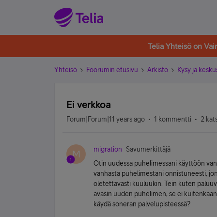
Telia Yhteisö on Va
Yhteisö
Foorumin etusivu
Arkisto
Kysy ja kesku
Ei verkkoa
Forum|Forum|11 years ago
1 kommentti
2 kat
migration
Savumerkittäjä
M
Otin uudessa puhelimessani käyttöön vanha
vanhasta puhelimestani onnistuneesti, jon
oletettavasti kuuluukin. Tein kuten paluuv
avasin uuden puhelimen, se ei kuitenkaan
käydä soneran palvelupisteessä?