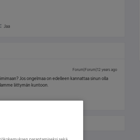
Jaa
Forum|Forum|12 years ago
oimimaan? Jos ongelmaa on edelleen kannattaa sinun olla
damme liittymän kuntoon.
yttökokemuksen parantamiseksi sekä