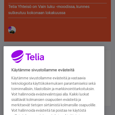
Telia Yhteisö on Vain luku -moodissa, kunnes
sulkeutuu kokonaan lokakuussa
Älä jää paitsi – osallistu ja voita!
Tilaa Telian uutiskirje ja olet mukana arvonnassa.
Käytämme sivustollamme evästeitä
Samalla saat parhaat asiakasedut suoraan
Käytämme sivustollamme evästeitä ja vastaavia
sähköpostiisi.
teknologioita käyttökokemuksen parantamiseksi sekä
toiminnallisiin, tilastollisiin ja markkinointitarkoituksiin.
Voit hallinnoida evästevalintojasi alla. Kaikki luokat
Tilaa nyt
sisältävät kolmansien osapuolien evästeitä ja
merkitsevät tietojen siirtämistä kolmansille osapuolille.
Voit hallinnoida evästeitä tai poistaa ne käytöstä