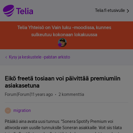
Telia.fi etusivulle
Telia Yhteisö on Vain luku -moodissa, kunnes
sulkeutuu kokonaan lokakuussa
Kysy ja keskustele -palstan arkisto
Eikö freetä tosiaan voi päivittää premiumiin
asiakasetuna
Forum|Forum|11 years ago
2 kommenttia
migration
M
Pitääkö aina avata uusi tunnus. "Sonera Spotify Premium voi
altivoida vain uusille tunnuksille Soneran asiakkaille. Voit siis tilata