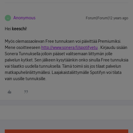
Anonymous
Forum|Forum|12 years ago
A
Hei
keeschi
!
Myös olemassaolevan Free tunnuksen voi päivittää Premiumiksi.
Mene osoitteeseen
http://www.sonera.fi/spotifyetu
. Kirjaudu sisään
Sonera Tunnuksella jolloin pääset valitsemaan liittymän jolle
palvelun kytket. Sen jälkeen kysytäänkin onko sinulla Free tunnuksia
vai tilaatko uudella tunnuksella. Tämä toimii siis jos tilaat palvelun
matkapuhelinliittymällesi. Laajakaistaliittymälle Spotifyn voi tilata
vain uusille tunnuksille.