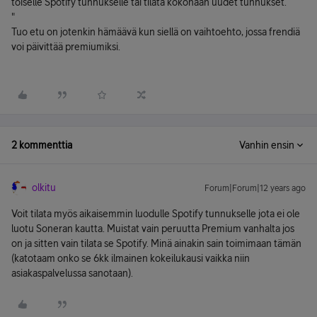
toiselle Spotify tunnukselle tai tilata kokonaan uudet tunnukset.
"
Tuo etu on jotenkin hämäävä kun siellä on vaihtoehto, jossa frendiä
voi päivittää premiumiksi.
2 kommenttia
Vanhin ensin
olkitu
Forum|Forum|12 years ago
Voit tilata myös aikaisemmin luodulle Spotify tunnukselle jota ei ole
luotu Soneran kautta. Muistat vain peruutta Premium vanhalta jos
on ja sitten vain tilata se Spotify. Minä ainakin sain toimimaan tämän
(katotaam onko se 6kk ilmainen kokeilukausi vaikka niin
asiakaspalvelussa sanotaan).