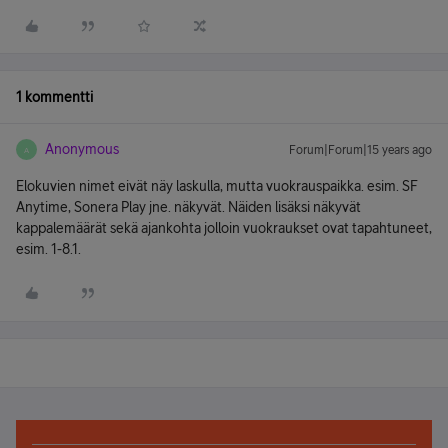
1 kommentti
Anonymous
Forum|Forum|15 years ago
A
Elokuvien nimet eivät näy laskulla, mutta vuokrauspaikka. esim. SF
Anytime, Sonera Play jne. näkyvät. Näiden lisäksi näkyvät
kappalemäärät sekä ajankohta jolloin vuokraukset ovat tapahtuneet,
esim. 1-8.1.