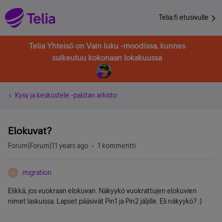
Telia.fi etusivulle
Telia Yhteisö on Vain luku -moodissa, kunnes
sulkeutuu kokonaan lokakuussa
Kysy ja keskustele -palstan arkisto
Elokuvat?
Forum|Forum|11 years ago
1 kommentti
migration
M
Elikkä, jos vuokraan elokuvan. Näkyykö vuokrattujen elokuvien
nimet laskuissa. Lapset pääsivät Pin1 ja Pin2 jäljille. Eli näkyykö? :)