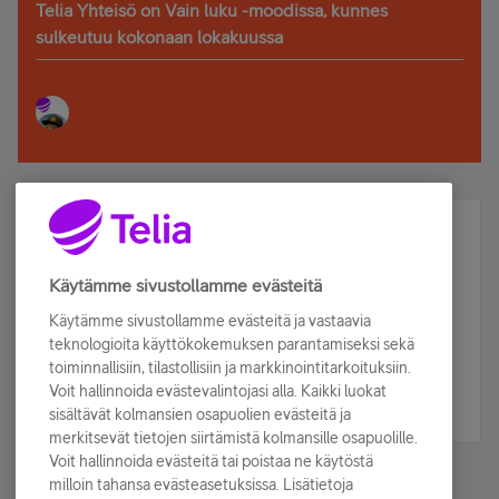
Telia Yhteisö on Vain luku -moodissa, kunnes
sulkeutuu kokonaan lokakuussa
Älä jää paitsi – osallistu ja voita!
Tilaa Telian uutiskirje ja olet mukana arvonnassa.
Käytämme sivustollamme evästeitä
Samalla saat parhaat asiakasedut suoraan
Käytämme sivustollamme evästeitä ja vastaavia
sähköpostiisi.
teknologioita käyttökokemuksen parantamiseksi sekä
toiminnallisiin, tilastollisiin ja markkinointitarkoituksiin.
Voit hallinnoida evästevalintojasi alla. Kaikki luokat
Tilaa nyt
sisältävät kolmansien osapuolien evästeitä ja
merkitsevät tietojen siirtämistä kolmansille osapuolille.
Voit hallinnoida evästeitä tai poistaa ne käytöstä
milloin tahansa evästeasetuksissa. Lisätietoja