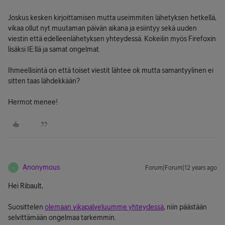
Joskus kesken kirjoittamisen mutta useimmiten lähetyksen hetkellä,
vikaa ollut nyt muutaman päivän aikana ja esiintyy sekä uuden
viestin että edelleenlähetyksen yhteydessä. Kokeilin myös Firefoxin
lisäksi IE:llä ja samat ongelmat.
Ihmeellisintä on että toiset viestit lähtee ok mutta samantyylinen ei
sitten taas lähdekkään?
Hermot menee!
Anonymous
Forum|Forum|12 years ago
A
Hei Ribault,
Suosittelen
olemaan vikapalveluumme yhteydessä
, niin päästään
selvittämään ongelmaa tarkemmin.