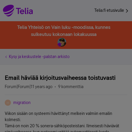
Telia.fi etusivulle
Telia Yhteisö on Vain luku -moodissa, kunnes
sulkeutuu kokonaan lokakuussa
Kysy ja keskustele -palstan arkisto
Email häviää kirjoitusvaiheessa toistuvasti
Forum|Forum|11 years ago
9 kommenttia
migration
M
Viikon sisään on systeemi hävittänyt melkein valmiin emailin
kolmesti.
Tämä on noin 20 % sonera-sähköposteistani. Ilmeisesti häviävät