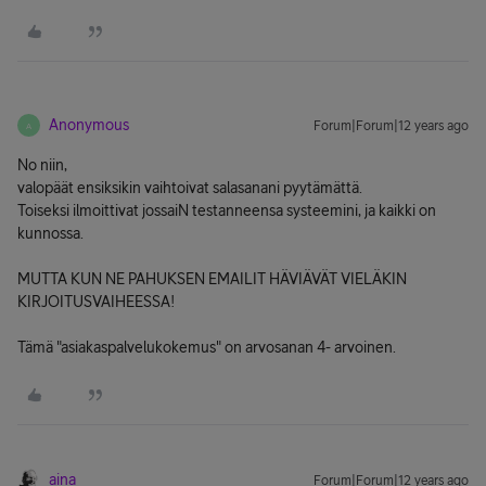
Anonymous
Forum|Forum|12 years ago
A
No niin,
valopäät ensiksikin vaihtoivat salasanani pyytämättä.
Toiseksi ilmoittivat jossaiN testanneensa systeemini, ja kaikki on
kunnossa.
MUTTA KUN NE PAHUKSEN EMAILIT HÄVIÄVÄT VIELÄKIN
KIRJOITUSVAIHEESSA!
Tämä "asiakaspalvelukokemus" on arvosanan 4- arvoinen.
aina
Forum|Forum|12 years ago