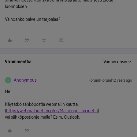
siinä vaiheessa, kun systeemi yrittää automaattisesti luoda
luonnoksen.
Vaihdanko palvelun tarjoajaa?
9 kommenttia
Vanhin ensin
Anonymous
Forum|Forum|12 years ago
A
Hei
Käytätkö sähköpostia webmailin kautta:
(
https://webmail.inet.fi/cp/ps/Main/logi ... ox.inet.fi
)
vai sähköpostiohjelmalla? Esim. Outlook.