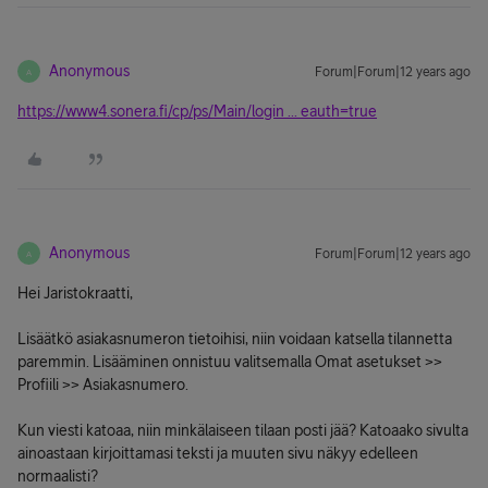
Anonymous
Forum|Forum|12 years ago
A
https://www4.sonera.fi/cp/ps/Main/login ... eauth=true
Anonymous
Forum|Forum|12 years ago
A
Hei Jaristokraatti,
Lisäätkö asiakasnumeron tietoihisi, niin voidaan katsella tilannetta
paremmin. Lisääminen onnistuu valitsemalla Omat asetukset >>
Profiili >> Asiakasnumero.
Kun viesti katoaa, niin minkälaiseen tilaan posti jää? Katoaako sivulta
ainoastaan kirjoittamasi teksti ja muuten sivu näkyy edelleen
normaalisti?