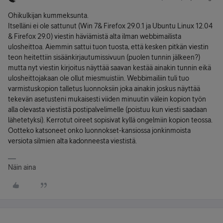
Ohikulkijan kummeksunta.
Itselläni ei ole sattunut (Win 7& Firefox 29.0.1 ja Ubuntu Linux 12.04
& Firefox 29.0) viestin häviämistä alta ilman webbimailista
ulosheittoa. Aiemmin sattui tuon tuosta, että kesken pitkän viestin
teon heitettiin sisäänkirjautumissivuun (puolen tunnin jälkeen?)
mutta nyt viestin kirjoitus näyttää saavan kestää ainakin tunnin eikä
ulosheittojakaan ole ollut miesmuistiin. Webbimailiin tuli tuo
varmistuskopion talletus luonnoksiin joka ainakin joskus näyttää
tekevän asetusteni mukaisesti viiden minuutin välein kopion työn
alla olevasta viestistä postipalvelimelle (poistuu kun viesti saadaan
lähetetyksi). Kerrotut oireet sopisivat kyllä ongelmiin kopion teossa.
Ootteko katsoneet onko luonnokset-kansiossa jonkinmoista
versiota silmien alta kadonneesta viestistä.
Näin aina