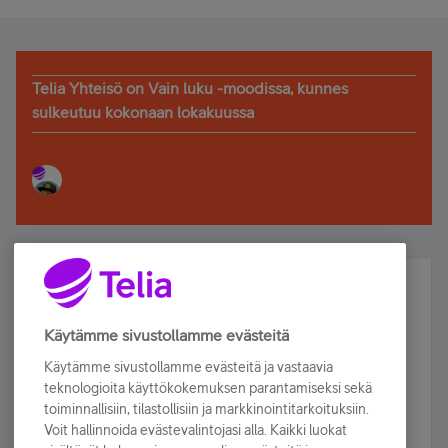
Telia Yhteisö on Vain luku -moodissa, kunnes
sulkeutuu kokonaan lokakuussa
Älä jää paitsi – osallistu ja voita!
Tilaa Telian uutiskirje ja olet mukana arvonnassa.
Käytämme sivustollamme evästeitä
Samalla saat parhaat asiakasedut suoraan
Käytämme sivustollamme evästeitä ja vastaavia
sähköpostiisi.
teknologioita käyttökokemuksen parantamiseksi sekä
toiminnallisiin, tilastollisiin ja markkinointitarkoituksiin.
Voit hallinnoida evästevalintojasi alla. Kaikki luokat
Tilaa nyt