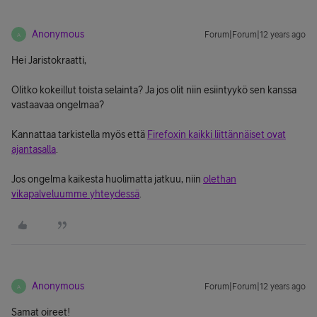
Anonymous
Forum|Forum|12 years ago
A
Hei Jaristokraatti,
Olitko kokeillut toista selainta? Ja jos olit niin esiintyykö sen kanssa
vastaavaa ongelmaa?
Kannattaa tarkistella myös että
Firefoxin kaikki liittännäiset ovat
ajantasalla
.
Jos ongelma kaikesta huolimatta jatkuu, niin
olethan
vikapalveluumme yhteydessä
.
Anonymous
Forum|Forum|12 years ago
A
Samat oireet!