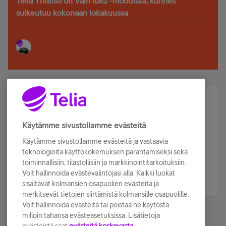
Telia Yhteisö on Vain luku -moodissa, kunnes
sulkeutuu kokonaan lokakuussa
Älä jää paitsi – osallistu ja voita!
Tilaa Telian uutiskirje ja olet mukana arvonnassa.
Käytämme sivustollamme evästeitä
Samalla saat parhaat asiakasedut suoraan
Käytämme sivustollamme evästeitä ja vastaavia
sähköpostiisi.
teknologioita käyttökokemuksen parantamiseksi sekä
toiminnallisiin, tilastollisiin ja markkinointitarkoituksiin.
Voit hallinnoida evästevalintojasi alla. Kaikki luokat
Tilaa nyt
sisältävät kolmansien osapuolien evästeitä ja
merkitsevät tietojen siirtämistä kolmansille osapuolille.
Voit hallinnoida evästeitä tai poistaa ne käytöstä
milloin tahansa evästeasetuksissa. Lisätietoja