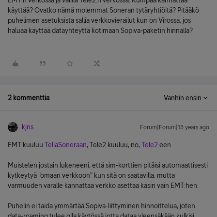
EMT:n verkossa ja välillä Tele2:n verkossa. Kumpaa kannattaa
käyttää? Ovatko nämä molemmat Soneran tytäryhtiöitä? Pitääkö
puhelimen asetuksista sallia verkkovierailut kun on Virossa, jos
haluaa käyttää datayhteyttä kotimaan Sopiva-paketin hinnalla?
2 kommenttia
Vanhin ensin
kjns
Forum|Forum|13 years ago
EMT kuuluu
TeliaSoneraan
, Tele2 kuuluu, no,
Tele2
:een.
Muistelen jostain lukeneeni, että sim-korttien pitäisi automaattisesti
kytkeytyä "omaan verkkoon" kun sitä on saatavilla, mutta
varmuuden varalle kannattaa verkko asettaa käsin vain EMT:hen.
Puhelin ei taida ymmärtää Sopiva-liittyminen hinnoittelua, joten
data-roaming tulee olla käytössä jotta dataa yleensäkään kulkisi