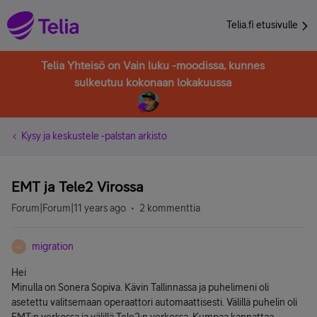
Telia.fi etusivulle
Telia Yhteisö on Vain luku -moodissa, kunnes
sulkeutuu kokonaan lokakuussa
Kysy ja keskustele -palstan arkisto
EMT ja Tele2 Virossa
Forum|Forum|11 years ago
2 kommenttia
migration
M
Hei
Minulla on Sonera Sopiva. Kävin Tallinnassa ja puhelimeni oli
asetettu valitsemaan operaattori automaattisesti. Välillä puhelin oli