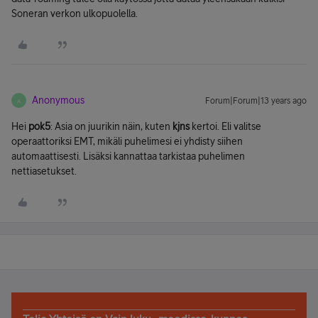
Soneran verkon ulkopuolella.
Anonymous
Forum|Forum|13 years ago
A
Hei
pok5
: Asia on juurikin näin, kuten
kjns
kertoi. Eli valitse
operaattoriksi EMT, mikäli puhelimesi ei yhdisty siihen
automaattisesti. Lisäksi kannattaa tarkistaa puhelimen
nettiasetukset.