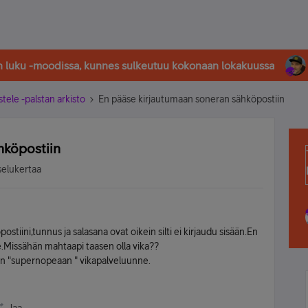
in luku -moodissa, kunnes sulkeutuu kokonaan lokakuussa
stele -palstan arkisto
En pääse kirjautumaan soneran sähköpostiin
hköpostiin
selukertaa
tiini,tunnus ja salasana ovat oikein silti ei kirjaudu sisään.En
e.Missähän mahtaapi taasen olla vika??
iin "supernopeaan " vikapalveluunne.