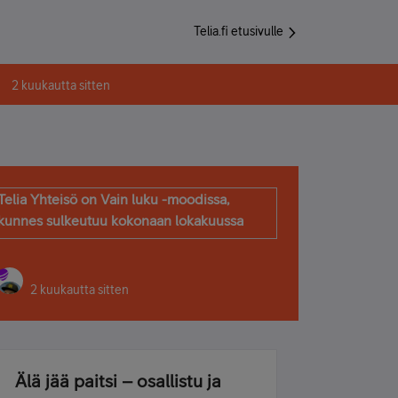
Telia.fi etusivulle
2 kuukautta sitten
Telia Yhteisö on Vain luku -moodissa,
kunnes sulkeutuu kokonaan lokakuussa
2 kuukautta sitten
Älä jää paitsi – osallistu ja