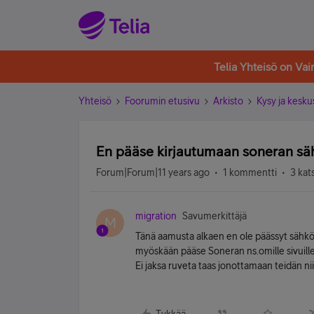
Telia Yhteisö on Va
Yhteisö
Foorumin etusivu
Arkisto
Kysy ja kesku
En pääse kirjautumaan soneran sä
Forum|Forum|11 years ago
1 kommentti
3 kat
migration
Savumerkittäjä
M
Tänä aamusta alkaen en ole päässyt sähköpos
myöskään pääse Soneran ns.omille sivuill
Ei jaksa ruveta taas jonottamaan teidän n