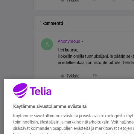
Tykkää
1 kommentti
Anonymous
A
Hei
kuursa
,
Kokeilin omilla tunnuksillani, ja pääsin sekä
ei edelleenkään onnistu, ilmoittele. Tehdä
Tykkää
Käytämme sivustollamme evästeitä
Käytämme sivustollamme evästeitä ja vastaavia teknologioita kä
toiminnallisiin, tilastollisiin ja markkinointitarkoituksiin. Voit hallinn
sisältävät kolmansien osapuolien evästeitä ja merkitsevät tietojen si