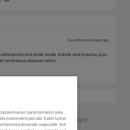
Jaa
Forum|Forum|14 years ago
 sähköpostiin että omille sivuille. Kokeile vielä kirjautua, ja jos
än tarvittaessa salasanan vaihto.
yttökokemuksen parantamiseksi sekä
oida evästevalintojasi alla. Kaikki luokat
irtämistä kolmansille osapuolille. Voit