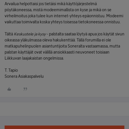
Arvailua helpottaisi jos tietäisi mikä käyttöjärjestelmä
pöytäkoneessa, mistä modeemimallista on kyse ja mikä on se
virheilmoitus joka tulee kun internet-yhteys epäonnistuu. Modeemi
vaikuttaa toimivalta koska yhteys toisessa tietokoneessa onnistuu.
Tältä
Keskustele ja kysy
- palstalta saataa löytyä apua jos käytät sivun
oikeassa yläkulmassa oleva hakukenttää. Tällä forumilla ei ole
matkapuhelinpuolen asiantuntijoita Soneralta vastaamassa, mutta
palstan käyttäjät ovat välillä ansiokkaasti neuvoneet toisiaan
Liikkuvan laajakaistan ongelmissa.
T. Tapio
Sonera Asiakaspalvelu