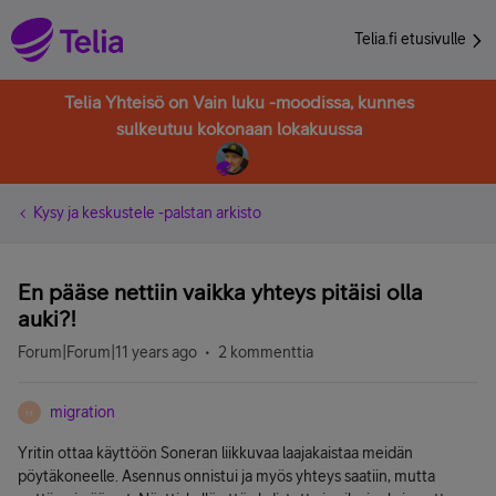
Telia.fi etusivulle
Telia Yhteisö on Vain luku -moodissa, kunnes
sulkeutuu kokonaan lokakuussa
Kysy ja keskustele -palstan arkisto
En pääse nettiin vaikka yhteys pitäisi olla
auki?!
Forum|Forum|11 years ago
2 kommenttia
migration
M
Yritin ottaa käyttöön Soneran liikkuvaa laajakaistaa meidän
pöytäkoneelle. Asennus onnistui ja myös yhteys saatiin, mutta