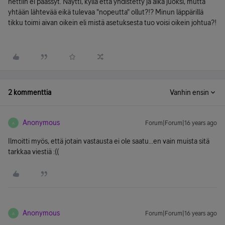
nettiin ei päässyt. Näytti, kyllä että yhdistetty ja aika juoksi, mutta
yhtään lähtevää eikä tulevaa "nopeutta" ollut?!? Minun läppärillä
tikku toimi aivan oikein eli mistä asetuksesta tuo voisi oikein johtua?!
2 kommenttia
Vanhin ensin
Anonymous
Forum|Forum|16 years ago
A
Ilmoitti myös, että jotain vastausta ei ole saatu...en vain muista sitä
tarkkaa viestiä :((
Anonymous
Forum|Forum|16 years ago
A