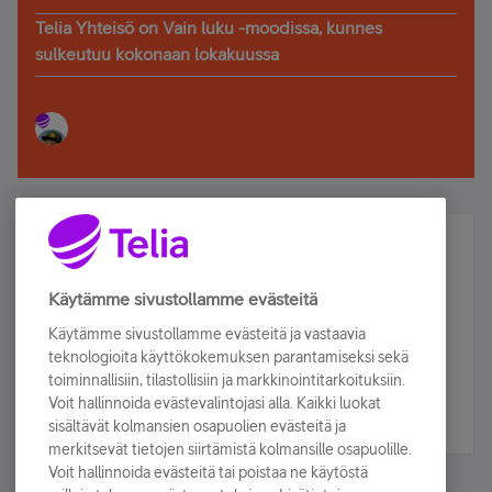
Telia Yhteisö on Vain luku -moodissa, kunnes
sulkeutuu kokonaan lokakuussa
Älä jää paitsi – osallistu ja voita!
Tilaa Telian uutiskirje ja olet mukana arvonnassa.
Käytämme sivustollamme evästeitä
Samalla saat parhaat asiakasedut suoraan
Käytämme sivustollamme evästeitä ja vastaavia
sähköpostiisi.
teknologioita käyttökokemuksen parantamiseksi sekä
toiminnallisiin, tilastollisiin ja markkinointitarkoituksiin.
Voit hallinnoida evästevalintojasi alla. Kaikki luokat
Tilaa nyt
sisältävät kolmansien osapuolien evästeitä ja
merkitsevät tietojen siirtämistä kolmansille osapuolille.
Voit hallinnoida evästeitä tai poistaa ne käytöstä