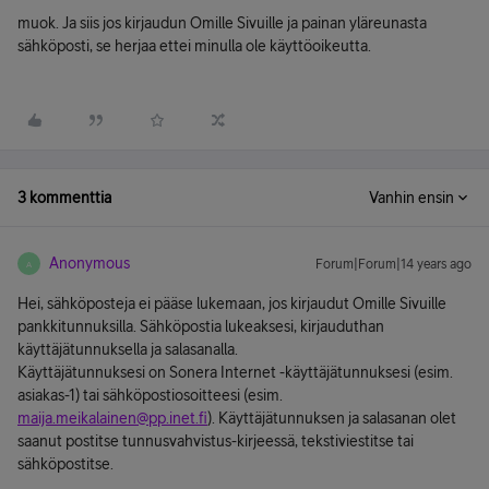
muok. Ja siis jos kirjaudun Omille Sivuille ja painan yläreunasta
sähköposti, se herjaa ettei minulla ole käyttöoikeutta.
3 kommenttia
Vanhin ensin
Anonymous
Forum|Forum|14 years ago
A
Hei, sähköposteja ei pääse lukemaan, jos kirjaudut Omille Sivuille
pankkitunnuksilla. Sähköpostia lukeaksesi, kirjauduthan
käyttäjätunnuksella ja salasanalla.
Käyttäjätunnuksesi on Sonera Internet -käyttäjätunnuksesi (esim.
asiakas-1) tai sähköpostiosoitteesi (esim.
maija.meikalainen@pp.inet.fi
). Käyttäjätunnuksen ja salasanan olet
saanut postitse tunnusvahvistus-kirjeessä, tekstiviestitse tai
sähköpostitse.