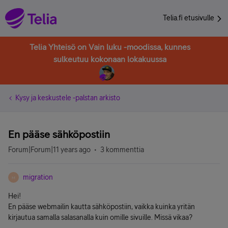
Telia.fi etusivulle
Telia Yhteisö on Vain luku -moodissa, kunnes
sulkeutuu kokonaan lokakuussa
Kysy ja keskustele -palstan arkisto
En pääse sähköpostiin
Forum|Forum|11 years ago
3 kommenttia
migration
M
Hei!
En pääse webmailin kautta sähköpostiin, vaikka kuinka yritän
kirjautua samalla salasanalla kuin omille sivuille. Missä vikaa?