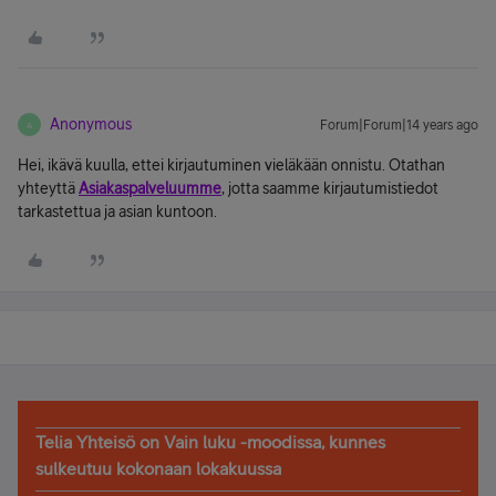
Anonymous
Forum|Forum|14 years ago
A
Hei, ikävä kuulla, ettei kirjautuminen vieläkään onnistu. Otathan
yhteyttä
Asiakaspalveluumme
, jotta saamme kirjautumistiedot
tarkastettua ja asian kuntoon.
Telia Yhteisö on Vain luku -moodissa, kunnes
sulkeutuu kokonaan lokakuussa