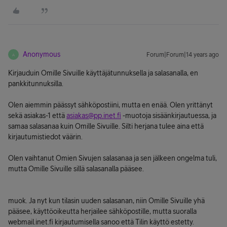
Anonymous
Forum|Forum|14 years ago
A
Kirjauduin Omille Sivuille käyttäjätunnuksella ja salasanalla, en
pankkitunnuksilla.
Olen aiemmin päässyt sähköpostiini, mutta en enää. Olen yrittänyt
sekä asiakas-1 että
asiakas@pp.inet.fi
-muotoja sisäänkirjautuessa, ja
samaa salasanaa kuin Omille Sivuille. Silti herjana tulee aina että
kirjautumistiedot väärin.
Olen vaihtanut Omien Sivujen salasanaa ja sen jälkeen ongelma tuli,
mutta Omille Sivuille sillä salasanalla pääsee.
muok. Ja nyt kun tilasin uuden salasanan, niin Omille Sivuille yhä
pääsee, käyttöoikeutta herjailee sähköpostille, mutta suoralla
webmail.inet.fi kirjautumisella sanoo että Tilin käyttö estetty.