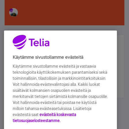
Älä jää paitsi – osallistu ja voita!
Tilaa Telian uutiskirje ja olet mukana arvonnassa.
Käytämme sivustollamme evästeitä
Samalla saat parhaat asiakasedut suoraan
Käytämme sivustollamme evästeitä ja vastaavia
sähköpostiisi.
teknologioita käyttökokemuksen parantamiseksi sekä
toiminnallisiin, tilastollisiin ja markkinointitarkoituksiin.
Voit hallinnoida evästevalintojasi alla. Kaikki luokat
Tilaa nyt
sisältävät kolmansien osapuolien evästeitä ja
merkitsevät tietojen siirtämistä kolmansille osapuolille.
Voit hallinnoida evästeitä tai poistaa ne käytöstä
milloin tahansa evästeasetuksissa. Lisätietoja
evästeistä saat
evästeitä koskevasta
tietosuojaselosteestamme.