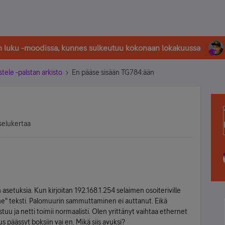
in luku -moodissa, kunnes sulkeutuu kokonaan lokakuussa
stele -palstan arkisto
En pääse sisään TG784:ään
selukertaa
setuksia. Kun kirjoitan 192.168.1.254 selaimen osoiteriville
he" teksti. Palomuurin sammuttaminen ei auttanut. Eikä
uu ja netti toimii normaalisti. Olen yrittänyt vaihtaa ethernet
s päässyt boksiin vai en. Mikä siis avuksi?