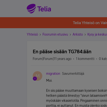
Telia Yhteisö on Va
Yhteisö
Foorumin etusivu
Arkisto
Kysy ja kesku
En pääse sisään TG784:ään
Forum|Forum|11 years ago
1 kommentti
0 kat
migration
Savumerkittäjä
M
Moi.
En siis pääse muuttamaan kyseisen boksin a
hetken päästä ilmestyy "sivun lataamisvir
myöskään vikasietotila. Pingaaminen onnist
porttia, ei auttanut. En muista olenko josku