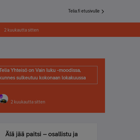
Telia.fi etusivulle
2 kuukautta sitten
Telia Yhteisö on Vain luku -moodissa,
kunnes sulkeutuu kokonaan lokakuussa
2 kuukautta sitten
Älä jää paitsi – osallistu ja