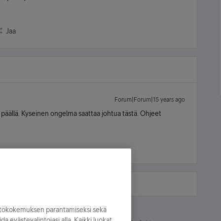
Jaa
Forum|Forum|15 years ago
y päällä. Kyseinen ongelma saattaa johtua tästä. Ohjeet
yttökokemuksen parantamiseksi sekä
oida evästevalintojasi alla. Kaikki luokat