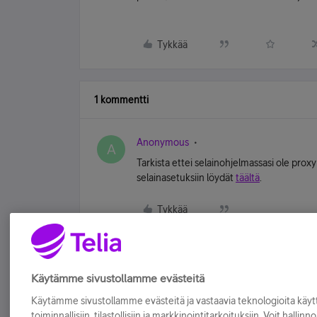
Tykkää
1 kommentti
Anonymous
A
Tarkista ettei selainohjelmassasi ole prox
selainasetuksiin löydät
täältä
.
Tykkää
Käytämme sivustollamme evästeitä
Käytämme sivustollamme evästeitä ja vastaavia teknologioita kä
toiminnallisiin, tilastollisiin ja markkinointitarkoituksiin. Voit hallinn