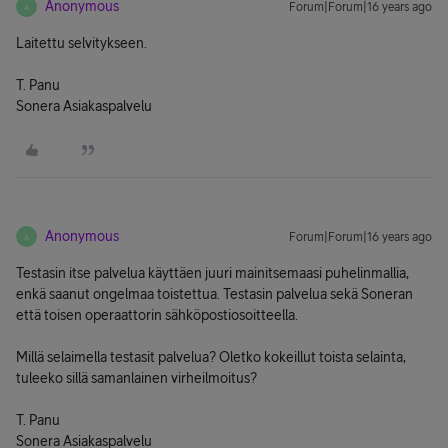
Anonymous
Forum|Forum|16 years ago
A
Laitettu selvitykseen.
T. Panu
Sonera Asiakaspalvelu
Anonymous
Forum|Forum|16 years ago
A
Testasin itse palvelua käyttäen juuri mainitsemaasi puhelinmallia,
enkä saanut ongelmaa toistettua. Testasin palvelua sekä Soneran
että toisen operaattorin sähköpostiosoitteella.
Millä selaimella testasit palvelua? Oletko kokeillut toista selainta,
tuleeko sillä samanlainen virheilmoitus?
T. Panu
Sonera Asiakaspalvelu