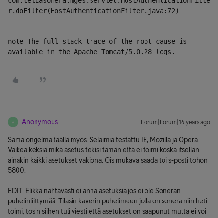
com.teliasonera.mges.servlet.HostAuthenticationFilte
r.doFilter(HostAuthenticationFilter.java:72)
note The full stack trace of the root cause is 
available in the Apache Tomcat/5.0.28 logs.
Anonymous
Forum|Forum|16 years ago
A
Sama ongelma täällä myös. Selaimia testattu IE, Mozilla ja Opera.
Vaikea keksiä mikä asetus tekisi tämän että ei toimi koska itselläni
ainakin kaikki asetukset vakiona. Ois mukava saada toi s-posti tohon
5800.
EDIT: Elikkä nähtävästi ei anna asetuksia jos ei ole Soneran
puhelinliittymää. Tilasin kaverin puhelimeen jolla on sonera niin heti
toimi, tosin siihen tuli viesti että asetukset on saapunut mutta ei voi