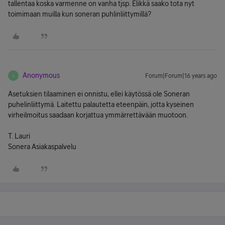
tallentaa koska varmenne on vanha tjsp. Elikkä saako tota nyt
toimimaan muilla kun soneran puhlinliittymillä?
Anonymous
Forum|Forum|16 years ago
A
Asetuksien tilaaminen ei onnistu, ellei käytössä ole Soneran
puhelinliittymä. Laitettu palautetta eteenpäin, jotta kyseinen
virheilmoitus saadaan korjattua ymmärrettävään muotoon.
T. Lauri
Sonera Asiakaspalvelu