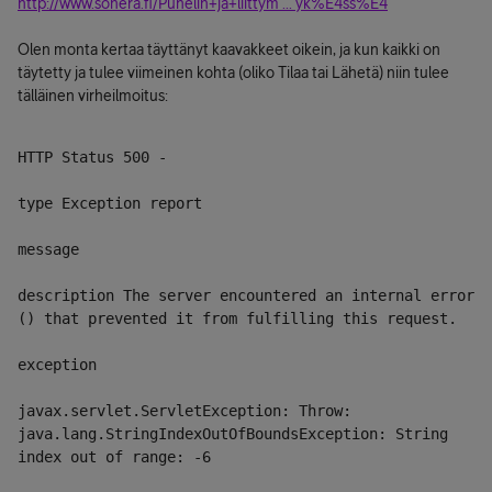
http://www.sonera.fi/Puhelin+ja+liittym ... yk%E4ss%E4
Olen monta kertaa täyttänyt kaavakkeet oikein, ja kun kaikki on
täytetty ja tulee viimeinen kohta (oliko Tilaa tai Lähetä) niin tulee
tälläinen virheilmoitus:
HTTP Status 500 -
type Exception report
message
description The server encountered an internal error 
() that prevented it from fulfilling this request.
exception
javax.servlet.ServletException: Throw: 
java.lang.StringIndexOutOfBoundsException: String 
index out of range: -6