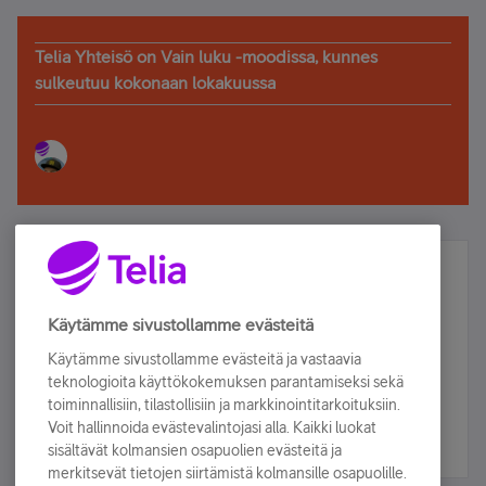
Telia Yhteisö on Vain luku -moodissa, kunnes
sulkeutuu kokonaan lokakuussa
Älä jää paitsi – osallistu ja voita!
Tilaa Telian uutiskirje ja olet mukana arvonnassa.
Käytämme sivustollamme evästeitä
Samalla saat parhaat asiakasedut suoraan
Käytämme sivustollamme evästeitä ja vastaavia
sähköpostiisi.
teknologioita käyttökokemuksen parantamiseksi sekä
toiminnallisiin, tilastollisiin ja markkinointitarkoituksiin.
Voit hallinnoida evästevalintojasi alla. Kaikki luokat
Tilaa nyt
sisältävät kolmansien osapuolien evästeitä ja
merkitsevät tietojen siirtämistä kolmansille osapuolille.