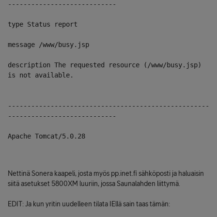
----------------------------
type Status report
message /www/busy.jsp
description The requested resource (/www/busy.jsp) 
is not available.
----------------------------------------------------
----------------------------
Apache Tomcat/5.0.28
Nettinä Sonera kaapeli, josta myös pp.inet.fi sähköposti ja haluaisin
siitä asetukset 5800XM luuriin, jossa Saunalahden liittymä.
EDIT: Ja kun yritin uudelleen tilata IEllä sain taas tämän: