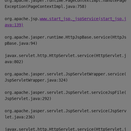
org.apache.jasper.runtime.PageContextImpl.handlePage
Exception(PageContextImpl.java:758)
org.apache.jsp.
www.start_jsp._jspService(start_jsp.j
ava:139)
org.apache.jasper.runtime.HttpJspBase.service(HttpJs
pBase.java:94)
javax.servlet.http.HttpServlet.service(HttpServlet.j
ava:802)
org.apache.jasper.servlet.JspServletWrapper.service(
JspServletWrapper.java:324)
org.apache.jasper.servlet.JspServlet.serviceJspFile(
JspServlet.java:292)
org.apache.jasper.servlet.JspServlet.service(JspServ
let.java:236)
javax.servlet.http.HttpServlet.service(HttpServlet.j