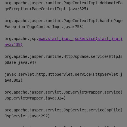
org.apache.jasper.runtime.PageContextImpl.doHandlePa
geException(PageContextImpl.java:825)
org.apache.jasper.runtime.PageContextImpl.handlePage
Exception(PageContextImpl.java:758)
org.apache.jsp.
www.start_jsp._jspService(start_jsp.j
ava:139)
org.apache.jasper.runtime.HttpJspBase.service(HttpJs
pBase.java:94)
javax.servlet.http.HttpServlet.service(HttpServlet.j
ava:802)
org.apache.jasper.servlet.JspServletWrapper.service(
JspServletWrapper.java:324)
org.apache.jasper.servlet.JspServlet.serviceJspFile(
JspServlet.java:292)