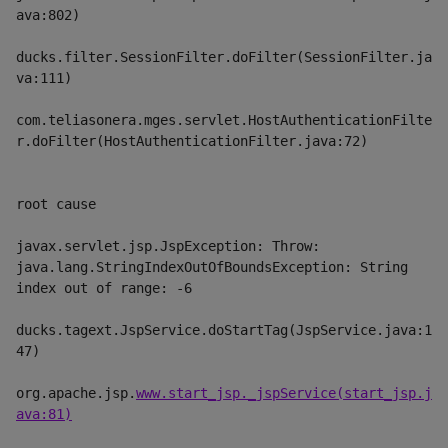
ava:802)
ducks.filter.SessionFilter.doFilter(SessionFilter.ja
va:111)
com.teliasonera.mges.servlet.HostAuthenticationFilte
r.doFilter(HostAuthenticationFilter.java:72)
root cause 
javax.servlet.jsp.JspException: Throw: 
java.lang.StringIndexOutOfBoundsException: String 
index out of range: -6
ducks.tagext.JspService.doStartTag(JspService.java:1
47)
org.apache.jsp.
www.start_jsp._jspService(start_jsp.j
ava:81)