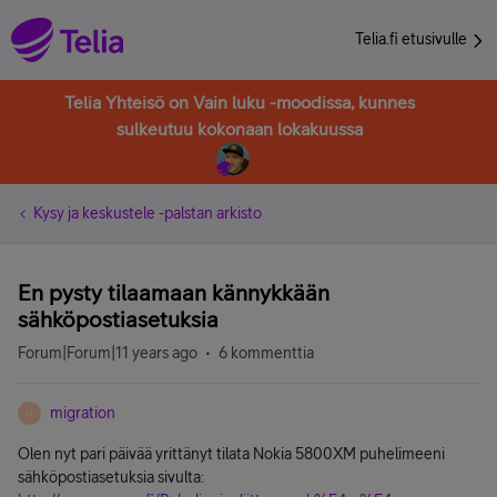
Telia.fi etusivulle
Telia Yhteisö on Vain luku -moodissa, kunnes
sulkeutuu kokonaan lokakuussa
Kysy ja keskustele -palstan arkisto
En pysty tilaamaan kännykkään
sähköpostiasetuksia
Forum|Forum|11 years ago
6 kommenttia
migration
M
Olen nyt pari päivää yrittänyt tilata Nokia 5800XM puhelimeeni
sähköpostiasetuksia sivulta: