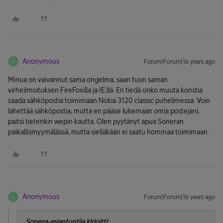
Anonymous
Forum|Forum|16 years ago
A
Minua on vaivannut sama ongelma, saan tuon saman
virheilmoituksen FireFoxilla ja IE:llä. En tiedä onko muuta konstia
saada sähköpostia toimimaan Nokia 3120 classic puhelimessa. Voin
lähettää sähköpostia, mutta en pääse lukemaan omia postejani,
paitsi tietenkin wepin kautta. Olen pyytänyt apua Soneran
paikallismyymälässä, mutta sielläkään ei saatu hommaa toimimaan.
Anonymous
Forum|Forum|16 years ago
A
Sonera-asiantuntija kirjoitti: