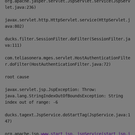
org.apache.jasper.servlet.JspServlet.service(JspServ
let.java:236)
javax.servlet.http.HttpServlet.service(HttpServlet.j
ava:802)
ducks.filter.SessionFilter.doFilter(SessionFilter.ja
va:111)
com.teliasonera.mges.servlet.HostAuthenticationFilte
r.doFilter(HostAuthenticationFilter.java:72)
root cause
javax.servlet.jsp.JspException: Throw: 
java.lang.StringIndexOutOfBoundsException: String 
index out of range: -6
ducks.tagext.JspService.doStartTag(JspService.java:1
47)
org.apache.jsp.
www.start_jsp._jspService(start_jsp.j