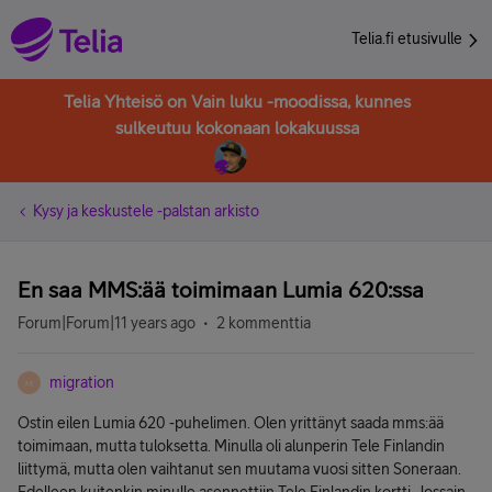
Telia.fi etusivulle
Telia Yhteisö on Vain luku -moodissa, kunnes
sulkeutuu kokonaan lokakuussa
Kysy ja keskustele -palstan arkisto
En saa MMS:ää toimimaan Lumia 620:ssa
Forum|Forum|11 years ago
2 kommenttia
migration
M
Ostin eilen Lumia 620 -puhelimen. Olen yrittänyt saada mms:ää
toimimaan, mutta tuloksetta. Minulla oli alunperin Tele Finlandin
liittymä, mutta olen vaihtanut sen muutama vuosi sitten Soneraan.