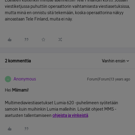
Edelleen kuitenkin minulle asennettiin Tele Finlandin kortti. Jossain
viestiketjussa puhuttiin operaattorin vaihtamisesta viestiasetuksissa,
mutta minä en onnistu sitä tekemään, koska operaattorina näkyy
ainoastaan Tele Finland, muita ei näy.
2 kommenttia
Vanhin ensin
Anonymous
Forum|Forum|13 years ago
A
Hei
Miimami
!
Multimediaviestiasetukset Lumia 620 -puhelimeen syötetään
samoin kuin muihinkin Lumia malleihin. Löydät ohjeet MMS -
asetusten tallentamiseen
ohjeista ja vinkeistä
.