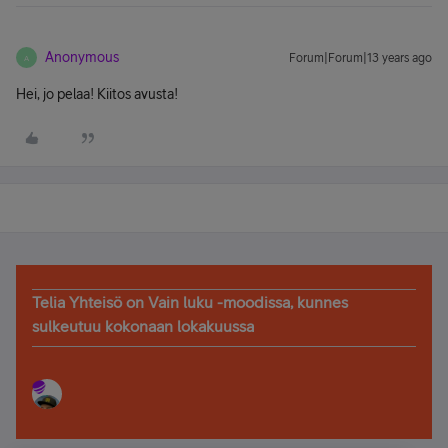
Anonymous
Forum|Forum|13 years ago
A
Hei, jo pelaa! Kiitos avusta!
Telia Yhteisö on Vain luku -moodissa, kunnes
sulkeutuu kokonaan lokakuussa