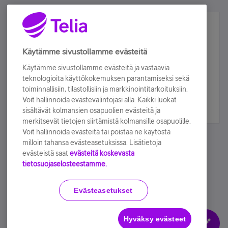
Älä jää paitsi – osallistu ja voita!
Tilaa Telian uutiskirje ja olet mukana arvonnassa.
Käytämme sivustollamme evästeitä
Samalla saat parhaat asiakasedut suoraan
Käytämme sivustollamme evästeitä ja vastaavia
sähköpostiisi.
teknologioita käyttökokemuksen parantamiseksi sekä
toiminnallisiin, tilastollisiin ja markkinointitarkoituksiin.
Voit hallinnoida evästevalintojasi alla. Kaikki luokat
Tilaa nyt
sisältävät kolmansien osapuolien evästeitä ja
merkitsevät tietojen siirtämistä kolmansille osapuolille.
Voit hallinnoida evästeitä tai poistaa ne käytöstä
milloin tahansa evästeasetuksissa. Lisätietoja
evästeistä saat
evästeitä koskevasta
tietosuojaselosteestamme.
Käyttöehdot
Accessibility statement
Evästeasetukset
Hyväksy evästeet
Evästeasetukset