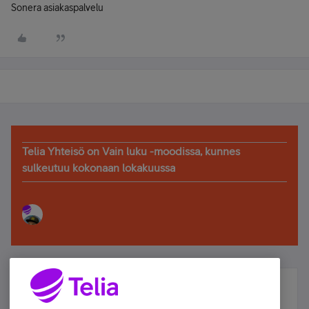
Sonera asiakaspalvelu
Telia Yhteisö on Vain luku -moodissa, kunnes
sulkeutuu kokonaan lokakuussa
Älä jää paitsi – osallistu ja voita!