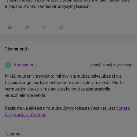
"ympyränuolta" vasemmassa yläkulmassa,mutta mitään parannusta
ei tapahdu! onko kenties virus kysymyksessä?
1 kommentti
Anonymous
Forum|Forum|16 years ago
A
Mikäli muuten yhteydet toimii hyvin ja muissa palveluissa ei ole
tilapäisiä ongelmia kyse ei todennäköisesti ole viruksesta. Mutta
varmuuden vuoksi virustarkistus kannattaa ajantasaisella
virusohjelmalle tehdä.
Keskustelua aiheesta Youtube löytyy toisesta viestiketjusta
Sonera
Laajakaista ja Youtube
T. Jarmo