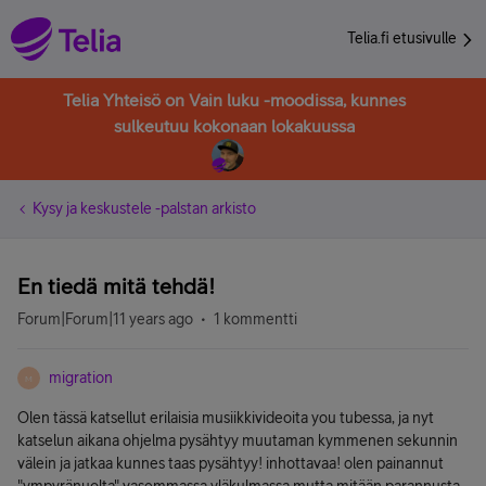
Telia.fi etusivulle
Telia Yhteisö on Vain luku -moodissa, kunnes
sulkeutuu kokonaan lokakuussa
Kysy ja keskustele -palstan arkisto
En tiedä mitä tehdä!
Forum|Forum|11 years ago
1 kommentti
migration
M
Olen tässä katsellut erilaisia musiikkivideoita you tubessa, ja nyt
katselun aikana ohjelma pysähtyy muutaman kymmenen sekunnin
välein ja jatkaa kunnes taas pysähtyy! inhottavaa! olen painannut