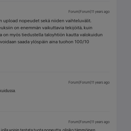
Forum|Forum|11 years ago
tan upload nopeudet sekä niiden vaihteluvälit.
euksiin on enemmän vaikuttavia tekijöitä, kuin
a on myös tiedustella taloyhtiön kautta valokuidun
a voidaan saada ylöspäin aina tuohon 100/10
Forum|Forum|11 years ago
kuidussa.
Forum|Forum|11 years ago
olla voisin testata tuota nopeutta, olisiko tämmöinen