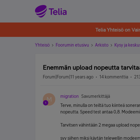
Telia Yhteisö on Va
Yhteisö
Foorumin etusivu
Arkisto
Kysy ja kesku
Enemmän upload nopeutta tarvita
Forum|Forum|11 years ago
14 kommenttia
21
migration
Savumerkittäjä
M
Terve, minulla on teiltä tuo kiinteä sonera
nopeutta. Speed test antaa 0,8. Modeemi
Tarvitsen vähintään 2 megaa upload nope
syy siihen miksi käytän telewellin modeemi