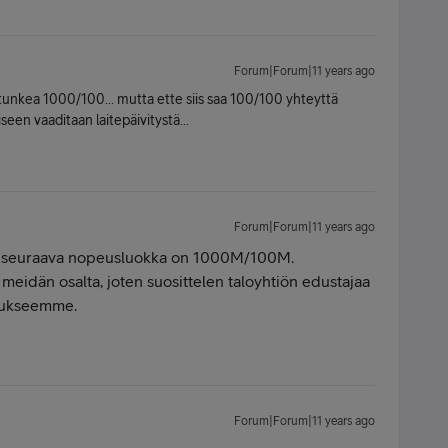
Forum|Forum|11 years ago
tte tunkea 1000/100... mutta ette siis saa 100/100 yhteyttä
een vaaditaan laitepäivitystä...
Forum|Forum|11 years ago
 seuraava nopeusluokka on 1000M/100M.
 meidän osalta, joten suosittelen taloyhtiön edustajaa
itukseemme.
Forum|Forum|11 years ago