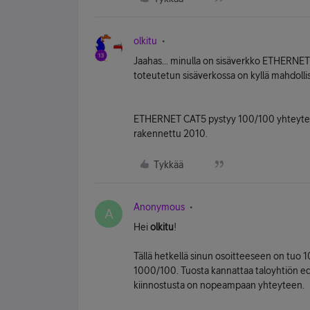
olkitu
Jaahas... minulla on sisäverkko ETHERNETi
toteutetun sisäverkossa on kyllä mahdoll
ETHERNET CAT5 pystyy 100/100 yhteyteen.
rakennettu 2010.
Tykkää
Anonymous
A
Hei
olkitu
!
Tällä hetkellä sinun osoitteeseen on tuo 1
1000/100. Tuosta kannattaa taloyhtiön ed
kiinnostusta on nopeampaan yhteyteen.