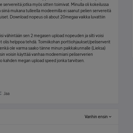
le servereitä jotka myös sitten toimivat. Minulla oli kokeilussa
siinä mukana tulleella modeemilla ei saanut pelien servereitä
tuiset. Download nopeus oli about 20megaa vaikka luvattiin
saisi vähintään sen 2 megasen upload nopeuden ja silti voisi
et olis helppoa tehdä. Toimiikohan porttiohjaukset/peliserverit
.. enkä ole varma saako tänne minun paikkakunnalle (Lieksa)
Tosin voisin käyttää vanhaa modeemiani peliserverien
e tuo kahden megan upload speed jonka tarvitsen.
Jaa
Vanhin ensin