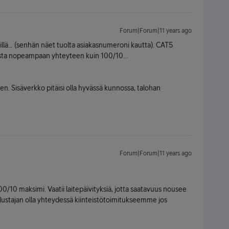
Forum|Forum|11 years ago
llä... (senhän näet tuolta asiakasnumeroni kautta). CAT5
ista nopeampaan yhteyteen kuin 100/10...
 Sisäverkko pitäisi olla hyvässä kunnossa, talohan
Forum|Forum|11 years ago
00/10 maksimi. Vaatii laitepäivityksiä, jotta saatavuus nousee
ustajan olla yhteydessä kiinteistötoimitukseemme jos