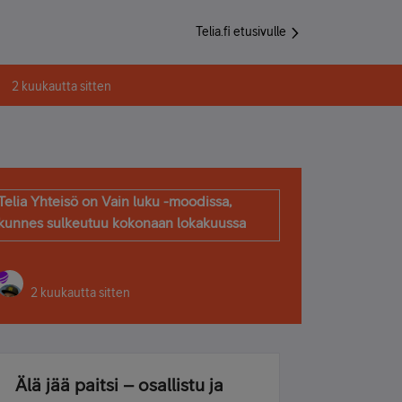
Telia.fi etusivulle
2 kuukautta sitten
Telia Yhteisö on Vain luku -moodissa,
kunnes sulkeutuu kokonaan lokakuussa
2 kuukautta sitten
Älä jää paitsi – osallistu ja