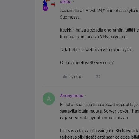
olkitu
Jos sinulla on ADSL 24/1 niin et saa kyllä 
Suomessa...
Itsekkin halua uploadia enemmän, tällä he
huippua, kun tarvisin VPN palvelua....
Tällä hetkellä webbiserveri pyörii kyllä...
Onko alueellasi 4G verkkoa?
Tykkää
Anonymous
A
Ei tietenkään saa lisää upload nopeutta jo
saatavilla jotain muuta. Serverit pyörii ih
isoja servereitä pyöritä muutenkaan.
Lieksassa taitaa olla vain joku 3G härveli t
tarkoitus olisi tietää että saanko edes jolla