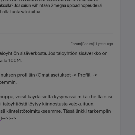
aksulla? Jos saisin vähintään 2megaa upload nopeudeksi
tiöltä tuota valokuitua.
Forum|Forum|11 years ago
loyhtiön sisäverkosta. Jos taloyhtiön sisäverkko on
talla 100M.
uksen profiiliin (Omat asetukset -> Profiili ->
rkemmin.
uppa, voisit käydä sieltä kysymässä mikäli heillä olisi
li taloyhtiöstä löytyy kiinnostusta valokuituun,
ssä kiinteistötoimitukseemme. Tässä linkki tarkempiin
1
!-->!-->