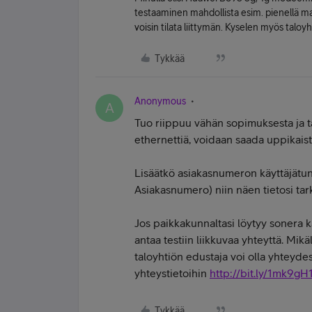
testaaminen mahdollista esim. pienellä m
voisin tilata liittymän. Kyselen myös taloyh
Tykkää
Anonymous
A
Tuo riippuu vähän sopimuksesta ja ta
ethernettiä, voidaan saada uppikais
Lisäätkö asiakasnumeron käyttäjätunn
Asiakasnumero) niin näen tietosi ta
Jos paikkakunnaltasi löytyy sonera ka
antaa testiin liikkuvaa yhteyttä. Mikä
taloyhtiön edustaja voi olla yhteyde
yhteystietoihin
http://bit.ly/1mk9gH
Tykkää