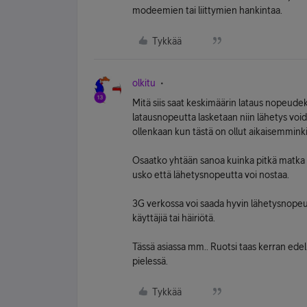
modeemien tai liittymien hankintaa.
Tykkää
olkitu
Mitä siis saat keskimäärin lataus nopeudeksi
latausnopeutta lasketaan niin lähetys void
ollenkaan kun tästä on ollut aikaisemmink
Osaatko yhtään sanoa kuinka pitkä matka k
usko että lähetysnopeutta voi nostaa.
3G verkossa voi saada hyvin lähetysnopeud
käyttäjiä tai häiriötä.
Tässä asiassa mm.. Ruotsi taas kerran edellä 
pielessä.
Tykkää