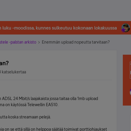
in luku -moodissa, kunnes sulkeutuu kokonaan lokakuussa
stele -palstan arkisto
Enemmän upload nopeutta tarvitaan?
an?
3 katselukertaa
n ADSL 24 Mbit/s laajakaista jossa taitaa olla 1mb upload
na on käytössä Telewellin EA510.
utta koska streamaan pelejä.
a on se että sillä on helppoa säätää toimivat porttiohjaukset