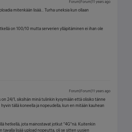
Forum|Forum|11 years ago
uploadia mitenkään lisää... Turha uneksia kun ollaan
tkellä on 100/10 mutta serverien ylläpitäminen ei ihan ole
Forum|Forum|11 years ago
s on 24/1, siksihän minä tulinkin kysymään että olisiko tänne
an hyvin tällä koneella ja nopeudella, kun en mitään kauhean
ällä hetkellä, jota mainostavat jotkut ''4G''nä. Kuitenkin
in tavalla lisää upload nopeutta, oli se sitten uusien