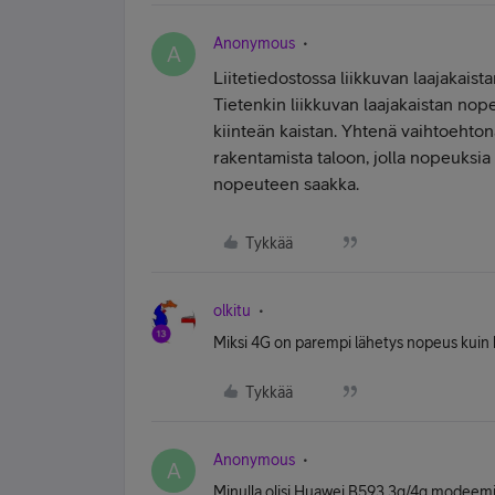
Anonymous
A
Liitetiedostossa liikkuvan laajakais
Tietenkin liikkuvan laajakaistan nop
kiinteän kaistan. Yhtenä vaihtoehton
rakentamista taloon, jolla nopeuksi
nopeuteen saakka.
Tykkää
olkitu
Miksi 4G on parempi lähetys nopeus kuin 
Tykkää
Anonymous
A
Minulla olisi Huawei B593 3g/4g modeemi j