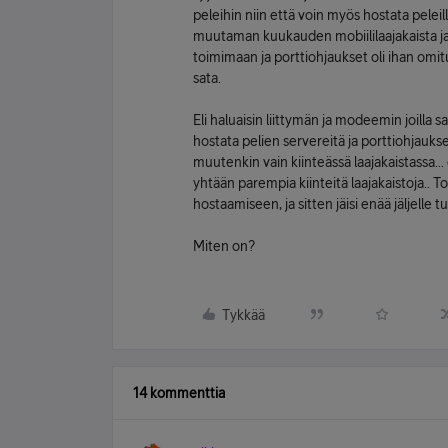
peleihin niin että voin myös hostata peleil
muutaman kuukauden mobiililaajakaista ja 
toimimaan ja porttiohjaukset oli ihan omi
sata.
Eli haluaisin liittymän ja modeemin joilla 
hostata pelien servereitä ja porttiohjauks
muutenkin vain kiinteässä laajakaistassa.
yhtään parempia kiinteitä laajakaistoja.. 
hostaamiseen, ja sitten jäisi enää jäljell
Miten on?
Tykkää
14 kommenttia