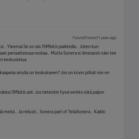
Forum|Forum|11 years ago
... Yleensä Se on siis 15Mbit/s paikkeilla... Joten kun
aan periaatteessa nostaa... Mutta Sonera ei ilmeisesti näin tee
in keskustelua.
aapelia sinulla on keskukseen? Jos on kovin pitkät niin en
eksi 5Mbit/s asti. Jos tietenkin hyvä verkko eikä paljon
meitä... Ja reilusti... Sonera part of TeliaSonera... Kaikki