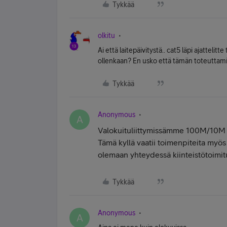
Tykkää
olkitu
Ai että laitepäivitystä.. cat5 läpi ajatteli
ollenkaan? En usko että tämän toteuttamis
Tykkää
Anonymous
A
Valokuituliittymissämme 100M/10M
Tämä kyllä vaatii toimenpiteita myös
olemaan yhteydessä kiinteistötoim
Tykkää
Anonymous
A