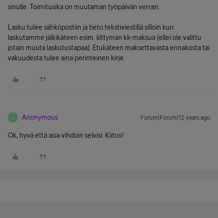
sinulle. Toimitusika on muutaman työpäivän verran.
Lasku tulee sähköpostiin ja tieto tekstiviestillä silloin kun
laskutamme jälkikäteen esim. liittymän kk-maksua (ellei ole valittu
jotain muuta laskutustapaa). Etukäteen maksettavasta ennakosta tai
vakuudesta tulee aina perinteinen kirje.
Anonymous
Forum|Forum|12 years ago
A
Ok, hyvä että asia vihdoin selvisi. Kiitos!