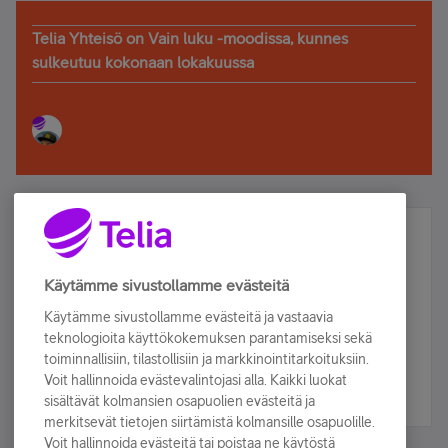
Telia Yhteisö on Vain luku -moodissa, kunnes
sulkeutuu kokonaan lokakuussa
Älä jää paitsi – osallistu ja voita!
Tilaa Telian uutiskirje ja olet mukana arvonnassa.
Käytämme sivustollamme evästeitä
Samalla saat parhaat asiakasedut suoraan
Käytämme sivustollamme evästeitä ja vastaavia
sähköpostiisi.
teknologioita käyttökokemuksen parantamiseksi sekä
toiminnallisiin, tilastollisiin ja markkinointitarkoituksiin.
Voit hallinnoida evästevalintojasi alla. Kaikki luokat
Tilaa nyt
sisältävät kolmansien osapuolien evästeitä ja
merkitsevät tietojen siirtämistä kolmansille osapuolille.
Voit hallinnoida evästeitä tai poistaa ne käytöstä