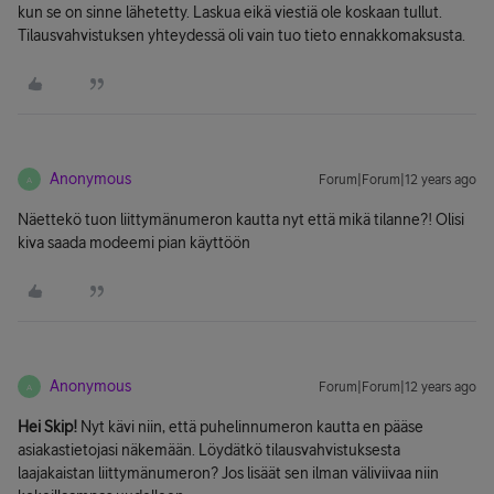
kun se on sinne lähetetty. Laskua eikä viestiä ole koskaan tullut.
Tilausvahvistuksen yhteydessä oli vain tuo tieto ennakkomaksusta.
Anonymous
Forum|Forum|12 years ago
A
Näettekö tuon liittymänumeron kautta nyt että mikä tilanne?! Olisi
kiva saada modeemi pian käyttöön
Anonymous
Forum|Forum|12 years ago
A
Hei Skip!
Nyt kävi niin, että puhelinnumeron kautta en pääse
asiakastietojasi näkemään. Löydätkö tilausvahvistuksesta
laajakaistan liittymänumeron? Jos lisäät sen ilman väliviivaa niin