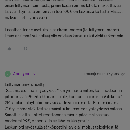
ensin liittymän toimitusta, ja niin kauan emme lähetä maksettavaa
laskua liittymästä ennenkuin tuo 100€ on laskuista kuitattu. Eli saat
maksun heti hyödyksesi.
Lisääthän tänne asetuksiin asiakasnumerosi (tai liittymänumerosi
ilman ensimmäistä nollaa) niin voidaan katsella tätä vielä tarkemmin.
Anonymous
Forum|Forum|12 years ago
A
Liittymänumero lisätty.
"Saat maksun heti hyödyksesi", en ymmärrä miten, kun modeemin
piti maksaa 29€ eikä kk-maksua ole, kun tuo Laajakaista Valokuitu 1-
2M kuuluu taloyhtiömme asukkaille veloituksetta. Eli miksi maksan
71€ ylimääräistä? Tästä ei mainittu kaupanteon yhteydessä mitään.
Sanottiin, että luottotiedottomana minun pitää maksaa tuo
modeemi 29€, ennen kuin se lähetetään postiin.
Laskun piti myös tulla sähköpostiini ja vielä ilmoitus tekstiviestillä