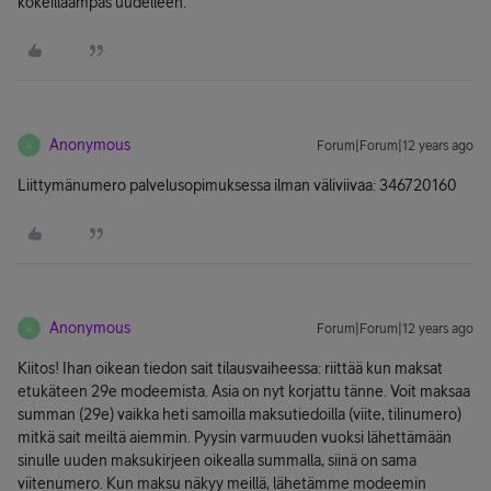
kokeillaampas uudelleen.
Anonymous
Forum|Forum|12 years ago
A
Liittymänumero palvelusopimuksessa ilman väliviivaa: 346720160
Anonymous
Forum|Forum|12 years ago
A
Kiitos! Ihan oikean tiedon sait tilausvaiheessa: riittää kun maksat
etukäteen 29e modeemista. Asia on nyt korjattu tänne. Voit maksaa
summan (29e) vaikka heti samoilla maksutiedoilla (viite, tilinumero)
mitkä sait meiltä aiemmin. Pyysin varmuuden vuoksi lähettämään
sinulle uuden maksukirjeen oikealla summalla, siinä on sama
viitenumero. Kun maksu näkyy meillä, lähetämme modeemin