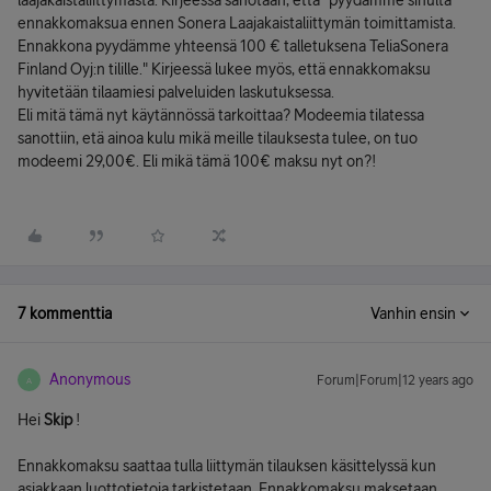
laajakaistaliittymästä. Kirjeessä sanotaan, että "pyydämme sinulta
ennakkomaksua ennen Sonera Laajakaistaliittymän toimittamista.
Ennakkona pyydämme yhteensä 100 € talletuksena TeliaSonera
Finland Oyj:n tilille." Kirjeessä lukee myös, että ennakkomaksu
hyvitetään tilaamiesi palveluiden laskutuksessa.
Eli mitä tämä nyt käytännössä tarkoittaa? Modeemia tilatessa
sanottiin, etä ainoa kulu mikä meille tilauksesta tulee, on tuo
modeemi 29,00€. Eli mikä tämä 100€ maksu nyt on?!
7 kommenttia
Vanhin ensin
Anonymous
Forum|Forum|12 years ago
A
Hei
Skip
!
Ennakkomaksu saattaa tulla liittymän tilauksen käsittelyssä kun
asiakkaan luottotietoja tarkistetaan. Ennakkomaksu maksetaan