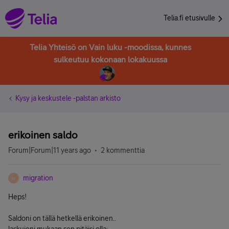
Telia.fi etusivulle
Telia Yhteisö on Vain luku -moodissa, kunnes
sulkeutuu kokonaan lokakuussa
Kysy ja keskustele -palstan arkisto
erikoinen saldo
Forum|Forum|11 years ago
2 kommenttia
migration
M
Heps!
Saldoni on tällä hetkellä erikoinen..