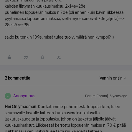
laskujeni mukaan sen pitäisi olla:
kahden liittymän kuukausimaksu: 2x14e=28e
puhelimen loppuerän maksu n 70e (oli ennen kuin kävin liikkeessä
pyytämässä loppuerän maksua, siellä myös sanoivat 70e jäljellä) -->
28e+70e=98e
saldo kuitenkin 109e, mistä tulee tuo ylimääräinen kymppi? :)
2 kommenttia
Vanhin ensin
Anonymous
Forum|Forum|13 years ago
A
Hei Onlymadman:
Kun laitamme puhelimesta loppulaskun, tulee
seuraavalle laskulle laitteen kuukausimaksu kuluvalta
laskutuskaudelta ja loppulasku, johon on laskettu jäljelle jäävät
kuukausimaksut. Liikkeessä kerrottu loppuerän maksu n. 70 € pitää
paikkansa ja sen lisäksi tulee tältä kuukaudelta laitteen