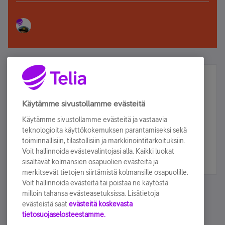
Älä jää paitsi – osallistu ja voita!
Tilaa Telian uutiskirje ja olet mukana arvonnassa.
Käytämme sivustollamme evästeitä
Samalla saat parhaat asiakasedut suoraan
Käytämme sivustollamme evästeitä ja vastaavia
sähköpostiisi.
teknologioita käyttökokemuksen parantamiseksi sekä
toiminnallisiin, tilastollisiin ja markkinointitarkoituksiin.
Voit hallinnoida evästevalintojasi alla. Kaikki luokat
Tilaa nyt
sisältävät kolmansien osapuolien evästeitä ja
merkitsevät tietojen siirtämistä kolmansille osapuolille.
Voit hallinnoida evästeitä tai poistaa ne käytöstä
milloin tahansa evästeasetuksissa. Lisätietoja
evästeistä saat
evästeitä koskevasta
tietosuojaselosteestamme.