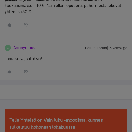
kuukausimaksu n 10 €. Näin ollen loput erät puhelimesta tekevät
yhteensä 80 €.
Anonymous
Forum|Forum|13 years ago
A
Tämä selvä, kiitoksia!
Telia Yhteisö on Vain luku -moodissa, kunnes
sulkeutuu kokonaan lokakuussa